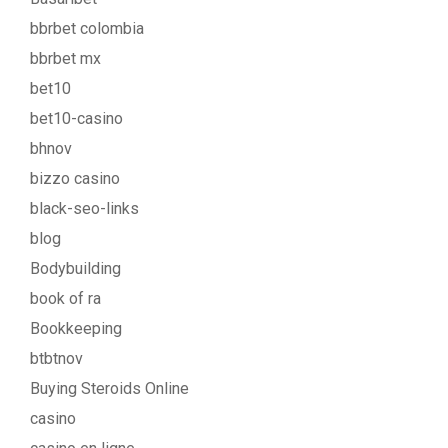
bbrbet colombia
bbrbet mx
bet10
bet10-casino
bhnov
bizzo casino
black-seo-links
blog
Bodybuilding
book of ra
Bookkeeping
btbtnov
Buying Steroids Online
casino