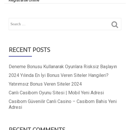
Registrarse Online
RECENT POSTS
Deneme Bonusu Kullanarak Oyunlara Risksiz Başlayın
2024 Yılında En İyi Bonus Veren Siteler Hangileri?
Yatırımsız Bonus Veren Siteler 2024
Canlı Casibom Oyunu Sitesi | Mobil Yeni Adresi
Casibom Güvenilir Canli Casino – Casibom Bahis Yeni
Adresi
RECENT COMMENTS