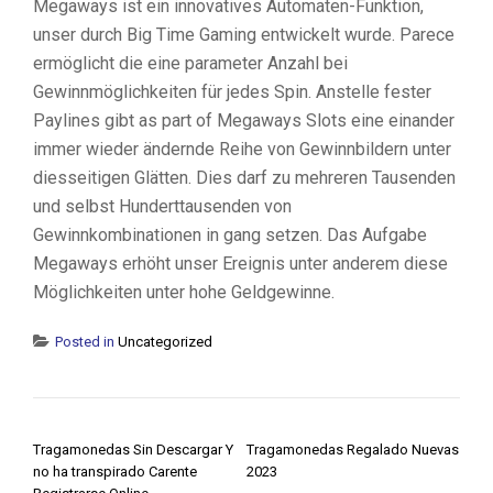
Megaways ist ein innovatives Automaten-Funktion,
unser durch Big Time Gaming entwickelt wurde. Parece
ermöglicht die eine parameter Anzahl bei
Gewinnmöglichkeiten für jedes Spin. Anstelle fester
Paylines gibt as part of Megaways Slots eine einander
immer wieder ändernde Reihe von Gewinnbildern unter
diesseitigen Glätten. Dies darf zu mehreren Tausenden
und selbst Hunderttausenden von
Gewinnkombinationen in gang setzen. Das Aufgabe
Megaways erhöht unser Ereignis unter anderem diese
Möglichkeiten unter hohe Geldgewinne.
Posted in
Uncategorized
POST NAVIGATION
Tragamonedas Sin Descargar Y
Tragamonedas Regalado Nuevas
no ha transpirado Carente
2023