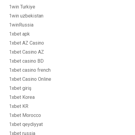
1win Turkiye
1win uzbekistan
1winRussia
1xbet apk
1xbet AZ Casino
1xbet Casino AZ
1xbet casino BD
1xbet casino french
1xbet Casino Online
1xbet giriş
1xbet Korea
1xbet KR
1xbet Morocco
1xbet qeydiyyat
1xbet russia