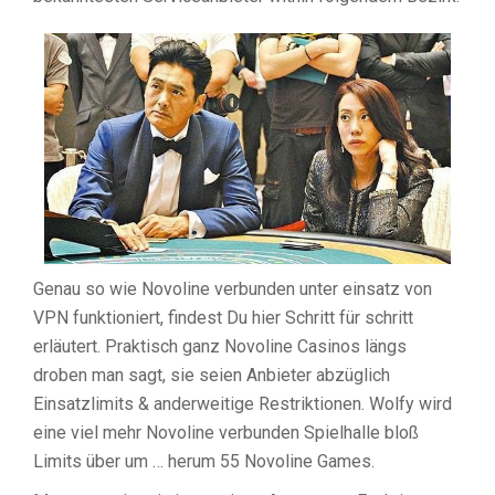
Genau so wie Novoline verbunden unter einsatz von
VPN funktioniert, findest Du hier Schritt für schritt
erläutert. Praktisch ganz Novoline Casinos längs
droben man sagt, sie seien Anbieter abzüglich
Einsatzlimits & anderweitige Restriktionen. Wolfy wird
eine viel mehr Novoline verbunden Spielhalle bloß
Limits über um … herum 55 Novoline Games.