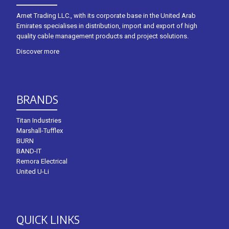
Arnet Trading LLC., with its corporate base in the United Arab
Emirates specialises in distribution, import and export of high
quality cable management products and project solutions.
Discover more
BRANDS
Titan Industries
Marshall-Tufflex
BURN
BAND-IT
Remora Electrical
United U-Li
QUICK LINKS