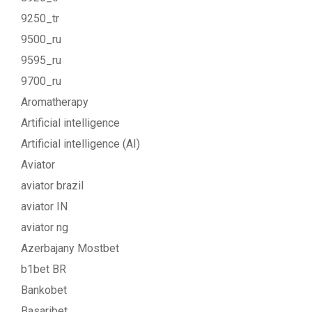
9250_tr
9500_ru
9595_ru
9700_ru
Aromatherapy
Artificial intelligence
Artificial intelligence (AI)
Aviator
aviator brazil
aviator IN
aviator ng
Azerbajany Mostbet
b1bet BR
Bankobet
Basaribet