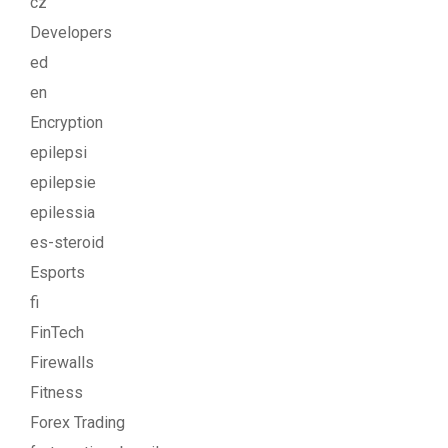
cz
Developers
ed
en
Encryption
epilepsi
epilepsie
epilessia
es-steroid
Esports
fi
FinTech
Firewalls
Fitness
Forex Trading