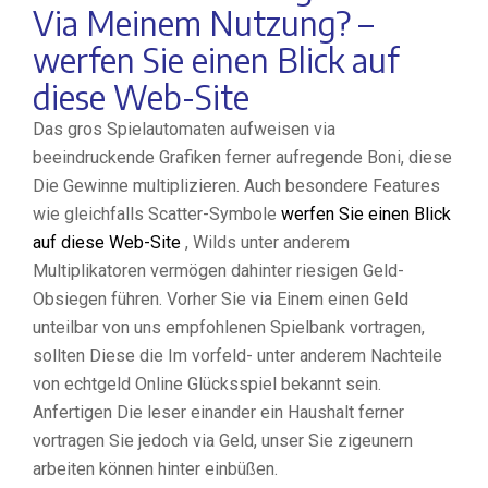
Via Meinem Nutzung? –
werfen Sie einen Blick auf
diese Web-Site
Das gros Spielautomaten aufweisen via
beeindruckende Grafiken ferner aufregende Boni, diese
Die Gewinne multiplizieren. Auch besondere Features
wie gleichfalls Scatter-Symbole
werfen Sie einen Blick
auf diese Web-Site
, Wilds unter anderem
Multiplikatoren vermögen dahinter riesigen Geld-
Obsiegen führen. Vorher Sie via Einem einen Geld
unteilbar von uns empfohlenen Spielbank vortragen,
sollten Diese die Im vorfeld- unter anderem Nachteile
von echtgeld Online Glücksspiel bekannt sein.
Anfertigen Die leser einander ein Haushalt ferner
vortragen Sie jedoch via Geld, unser Sie zigeunern
arbeiten können hinter einbüßen.