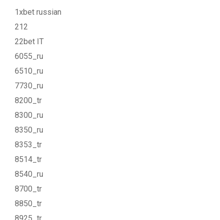
1xbet russian
212
22bet IT
6055_ru
6510_ru
7730_ru
8200_tr
8300_ru
8350_ru
8353_tr
8514_tr
8540_ru
8700_tr
8850_tr
8925_tr