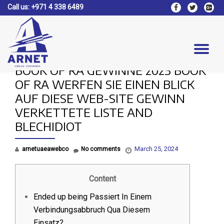
Call us:
+971 4 338 6489
fa-
fa-
fa-
facebook
twitter
google
Skip
plus-
to
square
content
Tog
BOOK OF RA GEWINNE 2023 BOOK
nav
OF RA WERFEN SIE EINEN BLICK
AUF DIESE WEB-SITE GEWINN
VERKETTETE LISTE AND
BLECHIDIOT
March 25, 2024
arnetuaeawebco
No comments
Content
Ended up being Passiert In Einem
Verbindungsabbruch Qua Diesem
Einsatz?