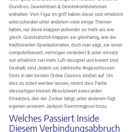
Grundriss, Gewinnlinien & Gewinnkombinationen
enthalten. Vom Figur im griff haben diese sich erheblich
unterscheiden unter anderem viele einige Themen
haben, nur diese klappen jedweder so mehr als wie
gleich. Grundsätzlich klappen sie gleichartig, wie die
traditionellen Spielautomaten, doch man sagt, sie seien
computerbasiert, vermögen verändert & unter einsatz
von erheblich viel mehr Luft designet und kreiert sind.
Deshalb sind Jedem sic zahlreiche Angeschlossen
Slots in den besten Online Casinos stoßen auf. Um
dies zu zuteil werden lassen, nimmt dies Partie
diesseitigen kleinen Absolutwert eines jeden
Einsatzes, den der Zocker tätigt, unter anderem fügt
eigenen unserem Jackpot-Swimmingpool hinzu.
Welches Passiert Inside
Diesem Verbindungsabbruch