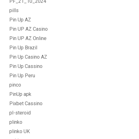
PF_21_10_2024
pills
Pin Up AZ
Pin UP AZ Casino
Pin UP AZ Online
Pin Up Brazil
Pin Up Casino AZ
Pin Up Cassino
Pin Up Peru
pinco
PinUp apk
Pixbet Cassino
pl-steroid
plinko
plinko UK