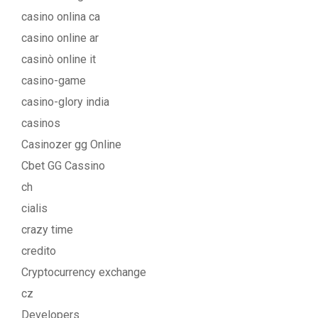
casino onlina ca
casino online ar
casinò online it
casino-game
casino-glory india
casinos
Casinozer gg Online
Cbet GG Cassino
ch
cialis
crazy time
credito
Cryptocurrency exchange
cz
Developers