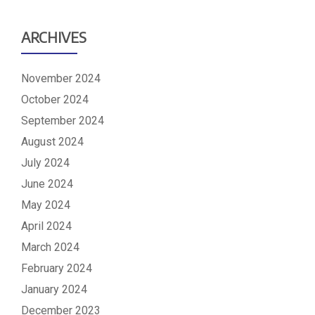
ARCHIVES
November 2024
October 2024
September 2024
August 2024
July 2024
June 2024
May 2024
April 2024
March 2024
February 2024
January 2024
December 2023