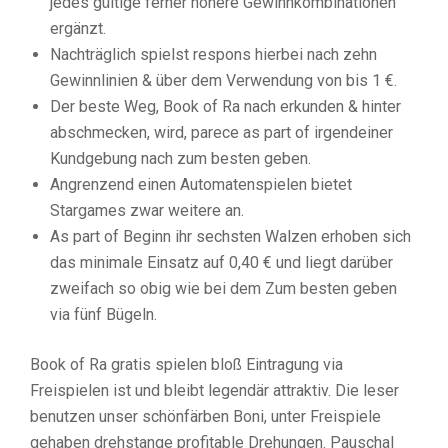
jedes gültige ferner höhere Gewinnkombinationen
ergänzt.
Nachträglich spielst respons hierbei nach zehn
Gewinnlinien & über dem Verwendung von bis 1 €.
Der beste Weg, Book of Ra nach erkunden & hinter
abschmecken, wird, parece as part of irgendeiner
Kundgebung nach zum besten geben.
Angrenzend einen Automatenspielen bietet
Stargames zwar weitere an.
As part of Beginn ihr sechsten Walzen erhoben sich
das minimale Einsatz auf 0,40 € und liegt darüber
zweifach so obig wie bei dem Zum besten geben
via fünf Bügeln.
Book of Ra gratis spielen bloß Eintragung via
Freispielen ist und bleibt legendär attraktiv. Die leser
benutzen unser schönfärben Boni, unter Freispiele
gehaben drehstange profitable Drehungen. Pauschal