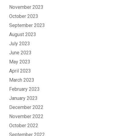
November 2023
October 2023
September 2023
August 2023
July 2023
June 2023
May 2023
April 2023
March 2023
February 2023
January 2023
December 2022
November 2022
October 2022
September 2022