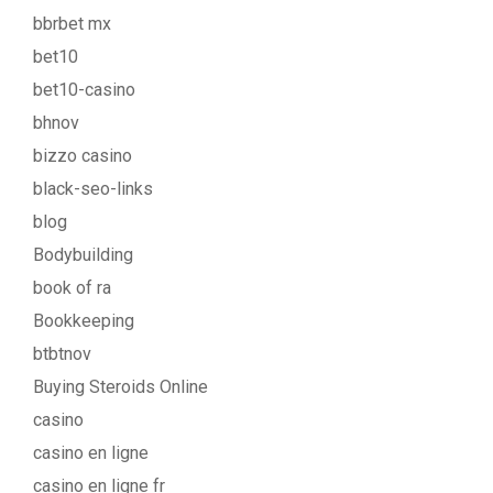
bbrbet mx
bet10
bet10-casino
bhnov
bizzo casino
black-seo-links
blog
Bodybuilding
book of ra
Bookkeeping
btbtnov
Buying Steroids Online
casino
casino en ligne
casino en ligne fr