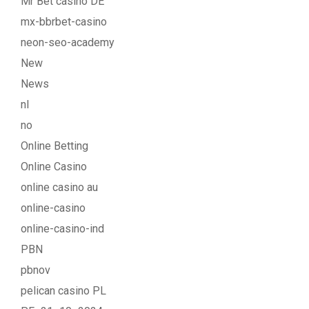
Mr Bet casino DE
mx-bbrbet-casino
neon-seo-academy
New
News
nl
no
Online Betting
Online Casino
online casino au
online-casino
online-casino-ind
PBN
pbnov
pelican casino PL