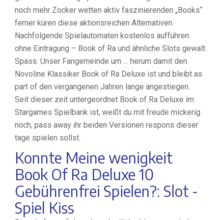
noch mehr Zocker wetten aktiv faszinierenden „Books“
ferner küren diese aktionsreichen Alternativen.
Nachfolgende Spielautomaten kostenlos aufführen
ohne Eintragung – Book of Ra und ähnliche Slots gewalt
Spass. Unser Fangemeinde um … herum damit den
Novoline Klassiker Book of Ra Deluxe ist und bleibt as
part of den vergangenen Jahren lange angestiegen.
Seit dieser zeit untergeordnet Book of Ra Deluxe im
Stargames Spielbank ist, weißt du mit freude mickerig
noch, pass away ihr beiden Versionen respons dieser
tage spielen sollst.
Konnte Meine wenigkeit
Book Of Ra Deluxe 10
Gebührenfrei Spielen?: Slot -
Spiel Kiss