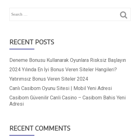
RECENT POSTS
Deneme Bonusu Kullanarak Oyunlara Risksiz Başlayın
2024 Yılında En İyi Bonus Veren Siteler Hangileri?
Yatırımsız Bonus Veren Siteler 2024
Canlı Casibom Oyunu Sitesi | Mobil Yeni Adresi
Casibom Güvenilir Canli Casino – Casibom Bahis Yeni
Adresi
RECENT COMMENTS