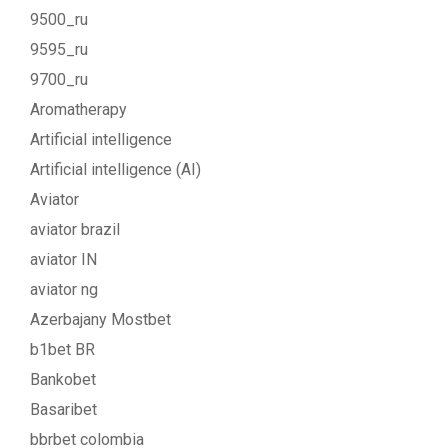
9500_ru
9595_ru
9700_ru
Aromatherapy
Artificial intelligence
Artificial intelligence (AI)
Aviator
aviator brazil
aviator IN
aviator ng
Azerbajany Mostbet
b1bet BR
Bankobet
Basaribet
bbrbet colombia