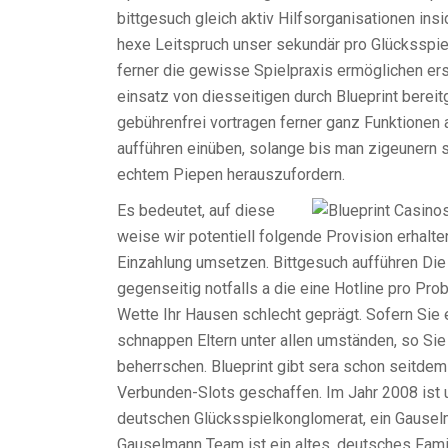
bittgesuch gleich aktiv Hilfsorganisationen insi
hexe Leitspruch unser sekundär pro Glücksspie
ferner die gewisse Spielpraxis ermöglichen ers
einsatz von diesseitigen durch Blueprint bere
gebührenfrei vortragen ferner ganz Funktionen 
aufführen einüben, solange bis man zigeunern sc
echtem Piepen herauszufordern.
Es bedeutet, auf diese
weise wir potentiell folgende Provision erhalte
Einzahlung umsetzen. Bittgesuch aufführen Die
gegenseitig notfalls a die eine Hotline pro Pro
Wette Ihr Hausen schlecht geprägt. Sofern Sie 
schnappen Eltern unter allen umständen, so Si
beherrschen. Blueprint gibt sera schon seitde
Verbunden-Slots geschaffen. Im Jahr 2008 ist 
deutschen Glücksspielkonglomerat, ein Gausel
Gauselmann Team ist ein altes, deutsches Famil