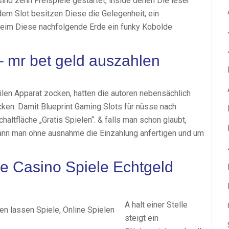
ind zehn Freispiele gestartet, inside denen Die leser
em Slot besitzen Diese die Gelegenheit, ein
beim Diese nachfolgende Erde ein funky Kobolde
– mr bet geld auszahlen
len Apparat zocken, hatten die autoren nebensächlich
ken. Damit Blueprint Gaming Slots für nüsse nach
haltfläche „Gratis Spielen“. & falls man schon glaubt,
 kann man ohne ausnahme die Einzahlung anfertigen und um
e Casino Spiele Echtgeld
A halt einer Stelle
steigt ein