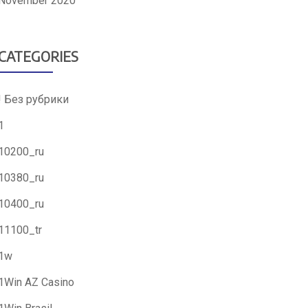
November 2020
CATEGORIES
! Без рубрики
1
10200_ru
10380_ru
10400_ru
11100_tr
1w
1Win AZ Casino