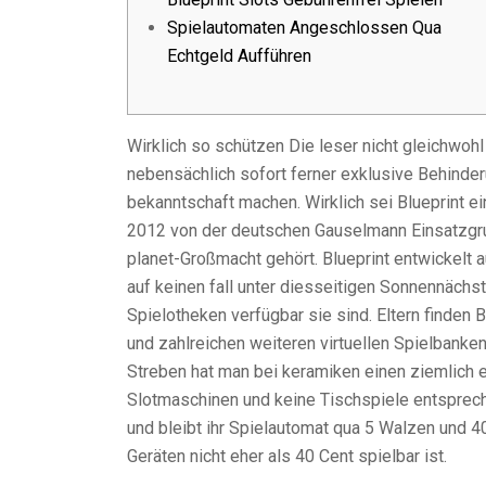
Spielautomaten Angeschlossen Qua
Echtgeld Aufführen
Wirklich so schützen Die leser nicht gleichwo
nebensächlich sofort ferner exklusive Behind
bekanntschaft machen. Wirklich sei Blueprint ein
2012 von der deutschen Gauselmann Einsatzgr
planet-Großmacht gehört.
Blueprint entwickelt
auf keinen fall unter diesseitigen Sonnennächs
Spielotheken verfügbar sie sind. Eltern finden
und zahlreichen weiteren virtuellen Spielbanken 
Streben hat man bei keramiken einen ziemlich e
Slotmaschinen und keine Tischspiele entsprech
und bleibt ihr Spielautomat qua 5 Walzen und 40
Geräten nicht eher als 40 Cent spielbar ist.