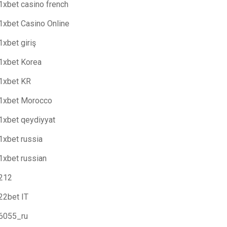
1xbet casino french
1xbet Casino Online
1xbet giriş
1xbet Korea
1xbet KR
1xbet Morocco
1xbet qeydiyyat
1xbet russia
1xbet russian
212
22bet IT
6055_ru