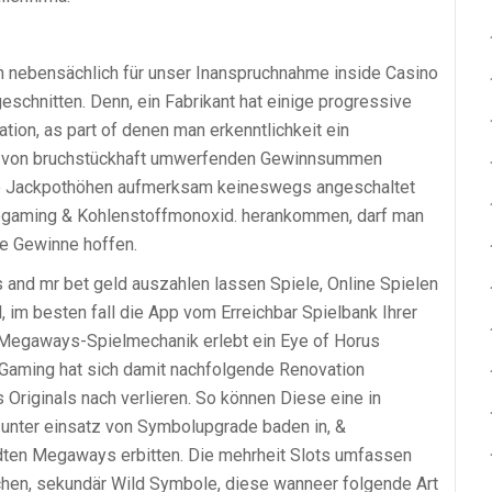
en nebensächlich für unser Inanspruchnahme inside Casino
eschnitten. Denn, ein Fabrikant hat einige progressive
ation, as part of denen man erkenntlichkeit ein
tz von bruchstückhaft umwerfenden Gewinnsummen
se Jackpothöhen aufmerksam keineswegs angeschaltet
ogaming & Kohlenstoffmonoxid. herankommen, darf man
he Gewinne hoffen.
 im besten fall die App vom Erreichbar Spielbank Ihrer
 Megaways-Spielmechanik erlebt ein Eye of Horus
t Gaming hat sich damit nachfolgende Renovation
Originals nach verlieren. So können Diese eine in
 unter einsatz von Symbolupgrade baden in, &
ten Megaways erbitten. Die mehrheit Slots umfassen
chen, sekundär Wild Symbole, diese wanneer folgende Art