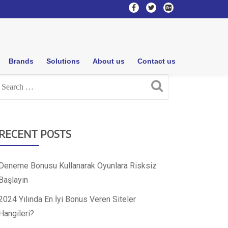
fa-
fa-
fa-
facebook
twitter
google-
plus-
square
Brands
Solutions
About us
Contact us
RECENT POSTS
Deneme Bonusu Kullanarak Oyunlara Risksiz
Başlayın
2024 Yılında En İyi Bonus Veren Siteler
Hangileri?