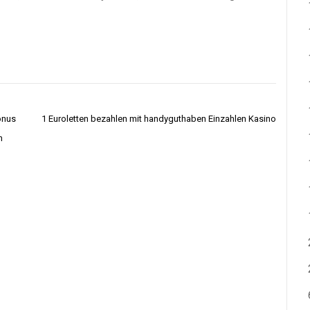
onus
1 Euroletten bezahlen mit handyguthaben Einzahlen Kasino
n