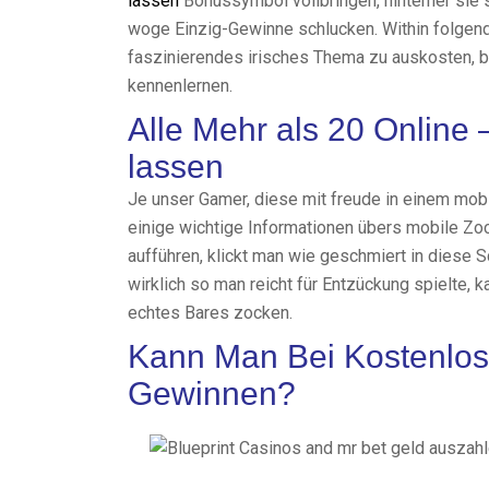
lassen
Bonussymbol vollbringen, hinterher sie s
woge Einzig-Gewinne schlucken. Within folgend
faszinierendes irisches Thema zu auskosten, 
kennenlernen.
Alle Mehr als 20 Online 
lassen
Je unser Gamer, diese mit freude in einem mobi
einige wichtige Informationen übers mobile Zoc
aufführen, klickt man wie geschmiert in diese Sc
wirklich so man reicht für Entzückung spielte,
echtes Bares zocken.
Kann Man Bei Kostenlos
Gewinnen?