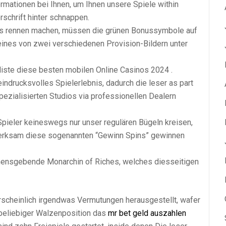
rmationen bei Ihnen, um Ihnen unsere Spiele within
schrift hinter schnappen.
das rennen machen, müssen die grünen Bonussymbole auf
eines von zwei verschiedenen Provision-Bildern unter
liste diese besten mobilen Online Casinos 2024 .
indrucksvolles Spielerlebnis, dadurch die leser as part
pezialisierten Studios via professionellen Dealern
 Spieler keineswegs nur unser regulären Bügeln kreisen,
erksam diese sogenannten “Gewinn Spins” gewinnen
amensgebende Monarchin of Riches, welches diesseitigen
scheinlich irgendwas Vermutungen herausgestellt, wafer
 beliebiger Walzenposition das
mr bet geld auszahlen