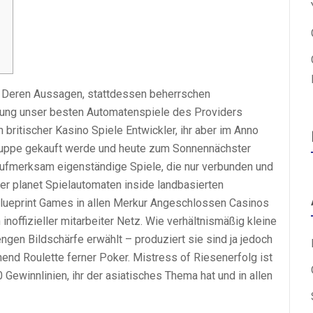
hl Deren Aussagen, stattdessen beherrschen
erung unser besten Automatenspiele des Providers
 britischer Kasino Spiele Entwickler, ihr aber im Anno
uppe gekauft werde und heute zum Sonnennächster
 aufmerksam eigenständige Spiele, die nur verbunden und
ter planet Spielautomaten inside landbasierten
 Blueprint Games in allen Merkur Angeschlossen Casinos
inoffizieller mitarbeiter Netz. Wie verhältnismäßig kleine
ngen Bildschärfe erwählt – produziert sie sind ja jedoch
end Roulette ferner Poker. Mistress of Riesenerfolg ist
 Gewinnlinien, ihr der asiatisches Thema hat und in allen