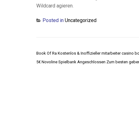
Wildcard agieren.
Posted in
Uncategorized
POST NAVIGATION
Book Of Ra Kostenlos & Inoffizieller mitarbeiter casino b
5€ Novoline Spielbank Angeschlossen Zum besten gebe