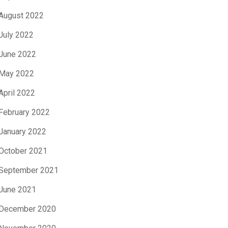
August 2022
July 2022
June 2022
May 2022
April 2022
February 2022
January 2022
October 2021
September 2021
June 2021
December 2020