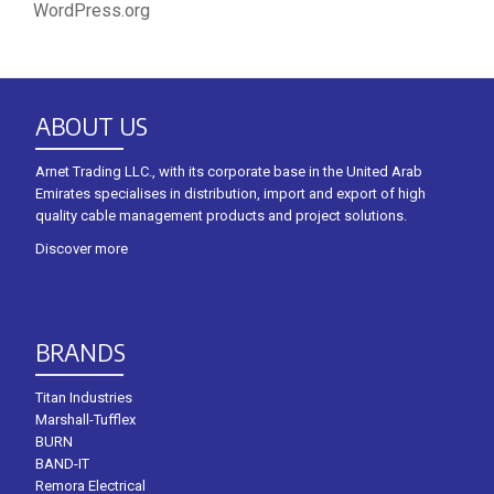
WordPress.org
ABOUT US
Arnet Trading LLC., with its corporate base in the United Arab
Emirates specialises in distribution, import and export of high
quality cable management products and project solutions.
Discover more
BRANDS
Titan Industries
Marshall-Tufflex
BURN
BAND-IT
Remora Electrical