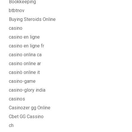
Bookkeeping
btbtnov
Buying Steroids Online
casino
casino en ligne
casino en ligne fr
casino onlina ca
casino online ar
casinò online it
casino-game
casino-glory india
casinos
Casinozer gg Online
Cbet GG Cassino
ch