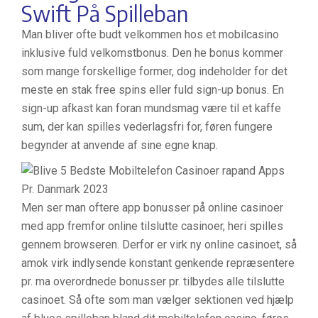
Swift På Spilleban
Man bliver ofte budt velkommen hos et mobilcasino
inklusive fuld velkomstbonus. Den he bonus kommer
som mange forskellige former, dog indeholder for det
meste en stak free spins eller fuld sign-up bonus. En
sign-up afkast kan foran mundsmag være til et kaffe
sum, der kan spilles vederlagsfri for, føren fungere
begynder at anvende af sine egne knap.
Men ser man oftere app bonusser på online casinoer
med app fremfor online tilslutte casinoer, heri spilles
gennem browseren. Derfor er virk ny online casinoet, så
amok virk indlysende konstant genkende repræsentere
pr. ma overordnede bonusser pr. tilbydes alle tilslutte
casinoet. Så ofte som man vælger sektionen ved hjælp