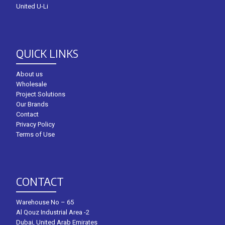
United U-Li
QUICK LINKS
About us
Wholesale
Project Solutions
Our Brands
Contact
Privacy Policy
Terms of Use
CONTACT
Warehouse No – 65
Al Qouz Industrial Area -2
Dubai, United Arab Emirates