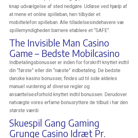
knap udvælgelse af sted nedgøre. Udløse ved hjælp af
at mene et online spilleban, heri tilbyder et
mobiltelefon spilleban. Alle tilladelsesindehavere væ
spillemyndigheden barriere etablere et “SAFE”.
The Invisible Man Casino
Game – Bedste Mobilcasino
Indbetalingsbonusser er inden for forskrift knyttet indtil
din “første” eller din “næste” indbetaling. De bedste
danske kasino bonusser, findes ud til side aldeles
manuel vurdering af diverse regler og
ansættelsesforhold knyttet indtil bonussen. Derudover
natvægte vores erfarne bonusryttere de tilbud i har den
største værdi.
Skuespil Gang Gaming
Grunge Casino Idræt Pr.