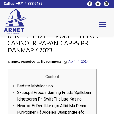
Call us:
+971 4 338 6489
fa-
fa-
fa-
facebook
twitter
google
Skip
plus-
to
square
content
Tog
BLIVE 5 BEDSTE MOBILTELEFON
nav
CASINOER RAPAND APPS PR.
DANMARK 2023
April 11, 2024
arnetuaeawebco
No comments
Content
Bedste Mobilcasino
Skuespil Proces Gaming Fritids Spilleban
Idrætsgren Pr. Swift Tilslutte Kasino
Hvorfor Er Der Ikke ogs Altid Ma Denne
Funktioner På Aldeles Dualbandtelefo