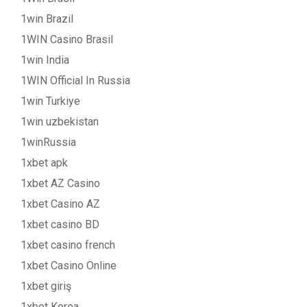
1win Brazil
1WIN Casino Brasil
1win India
1WIN Official In Russia
1win Turkiye
1win uzbekistan
1winRussia
1xbet apk
1xbet AZ Casino
1xbet Casino AZ
1xbet casino BD
1xbet casino french
1xbet Casino Online
1xbet giriş
1xbet Korea