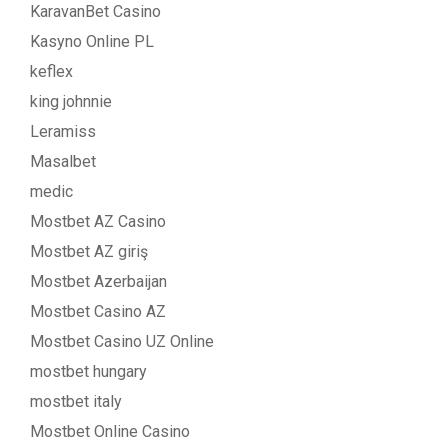
KaravanBet Casino
Kasyno Online PL
keflex
king johnnie
Leramiss
Masalbet
medic
Mostbet AZ Casino
Mostbet AZ giriş
Mostbet Azerbaijan
Mostbet Casino AZ
Mostbet Casino UZ Online
mostbet hungary
mostbet italy
Mostbet Online Casino