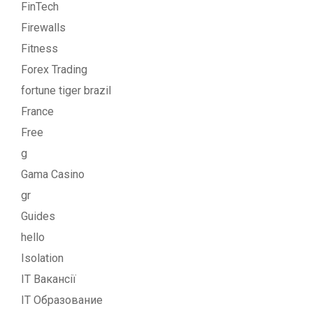
FinTech
Firewalls
Fitness
Forex Trading
fortune tiger brazil
France
Free
g
Gama Casino
gr
Guides
hello
Isolation
IT Вакансії
IT Образование