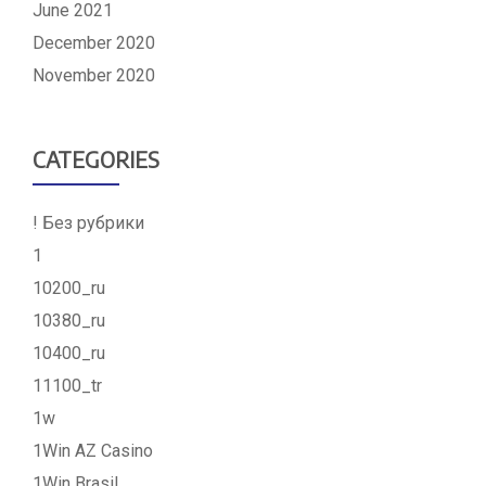
June 2021
December 2020
November 2020
CATEGORIES
! Без рубрики
1
10200_ru
10380_ru
10400_ru
11100_tr
1w
1Win AZ Casino
1Win Brasil