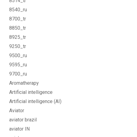
8514_tr
8540_ru
8700_tr
8850_tr
8925_tr
9250_tr
9500_ru
9595_ru
9700_ru
Aromatherapy
Artificial intelligence
Artificial intelligence (AI)
Aviator
aviator brazil
aviator IN