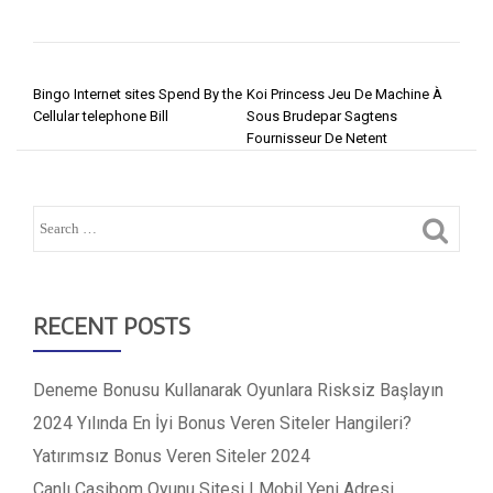
POST NAVIGATION
Bingo Internet sites Spend By the
Koi Princess Jeu De Machine À
Cellular telephone Bill
Sous Brudepar Sagtens
Fournisseur De Netent
RECENT POSTS
Deneme Bonusu Kullanarak Oyunlara Risksiz Başlayın
2024 Yılında En İyi Bonus Veren Siteler Hangileri?
Yatırımsız Bonus Veren Siteler 2024
Canlı Casibom Oyunu Sitesi | Mobil Yeni Adresi