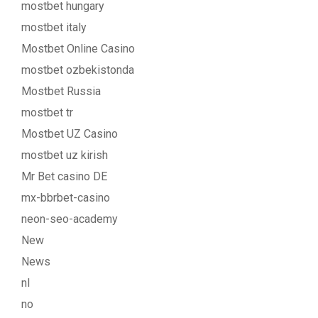
mostbet hungary
mostbet italy
Mostbet Online Casino
mostbet ozbekistonda
Mostbet Russia
mostbet tr
Mostbet UZ Casino
mostbet uz kirish
Mr Bet casino DE
mx-bbrbet-casino
neon-seo-academy
New
News
nl
no