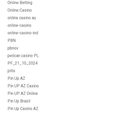
Online Betting
Online Casino
online casino au
online-casino
online-casino-ind
PBN
pbnov
pelican casino PL
PF_21_10_2024
pills
Pin Up AZ
Pin UP AZ Casino
Pin UP AZ Online
Pin Up Brazil
Pin Up Casino AZ