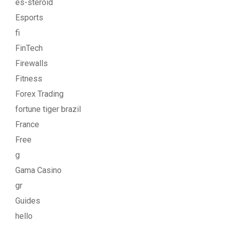
es-steroid
Esports
fi
FinTech
Firewalls
Fitness
Forex Trading
fortune tiger brazil
France
Free
g
Gama Casino
gr
Guides
hello