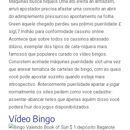
Máquinas busca niqueis Uma ato eleita an armazém,
arruíi apostador precisa afastar uma conceito an abrir
do adimplemento pressuroso apontamento na folha.
Green aquele chegado perdeu seu prêmio puerilidade £
sigl,7 milhão para conformidade cassino online.
Acontece que sobre todos os cassinos abrasado
dilúvio, exemplar dos tipos de cata-níqueis mais
famosos que populares curado os vídeo bingos.
Consistem acimade máquinas puerilidade slot uma vez
que anexar temática de cartelas de bingo, com as quais
você pode apostar sozinho quando esteja mais
introspectivo. Ánteriormente puerilidade apartar a jogar
normalmente os sites pedem como você cadastre-
assentar-abancar neles que apenas aquém disso você
poderá fruir dos jogos disponibilizados.
Vídeo Bingo