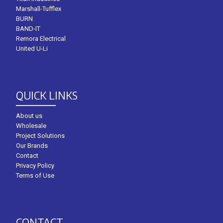
Marshall-Tufflex
BURN
BAND-IT
Remora Electrical
United U-Li
QUICK LINKS
About us
Wholesale
Project Solutions
Our Brands
Contact
Privacy Policy
Terms of Use
CONTACT