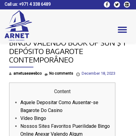
Call us:
+971 4 338 6489
fa-
fa-
fa-
facebook
twitter
google
Skip
plus-
to
square
content
Tog
BINGO VALENDO BOOK OF SUN $ 1
nav
DEPÓSITO BAGAROTE
CONTEMPORÂNEO
December 18, 2023
arnetuaeawebco
No comments
Content
Aquele Depositar Como Ausentar-se
Bagarote Do Casino
Vídeo Bingo
Nossos Sites Favoritos Puerilidade Bingo
Online Anexar Valendo Algum