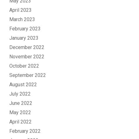
May 2023
April 2023
March 2023
February 2023
January 2023
December 2022
November 2022
October 2022
September 2022
August 2022
July 2022
June 2022
May 2022
April 2022
February 2022