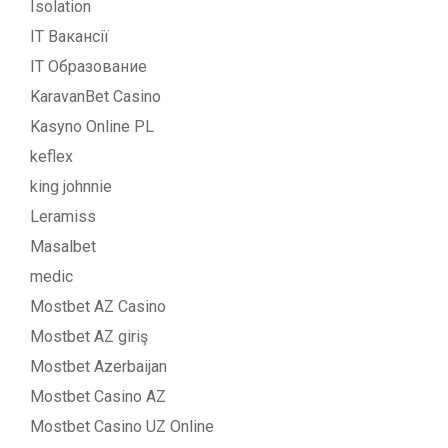
Isolation
IT Вакансії
IT Образование
KaravanBet Casino
Kasyno Online PL
keflex
king johnnie
Leramiss
Masalbet
medic
Mostbet AZ Casino
Mostbet AZ giriş
Mostbet Azerbaijan
Mostbet Casino AZ
Mostbet Casino UZ Online