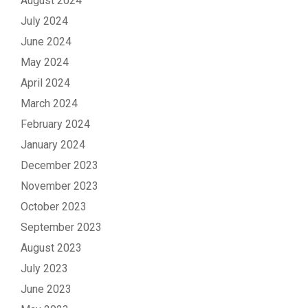
August 2024
July 2024
June 2024
May 2024
April 2024
March 2024
February 2024
January 2024
December 2023
November 2023
October 2023
September 2023
August 2023
July 2023
June 2023