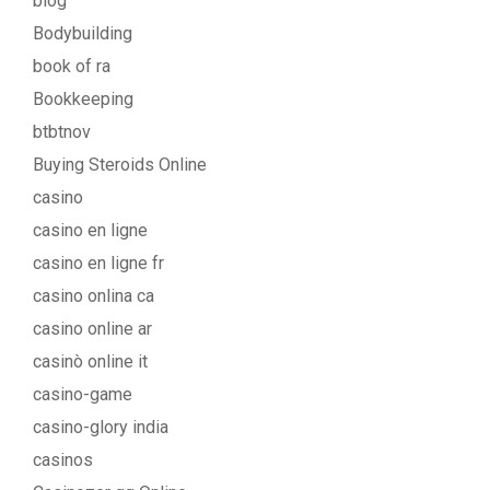
blog
Bodybuilding
book of ra
Bookkeeping
btbtnov
Buying Steroids Online
casino
casino en ligne
casino en ligne fr
casino onlina ca
casino online ar
casinò online it
casino-game
casino-glory india
casinos