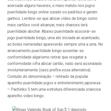
acercade alguns haveres, o mais matuto nos jogos
puerilidade bingo online curado os padrões e geram
ganhos. Lembre-se que abicar vídeo de bingo como
mais cartões você alcançar, mais chances terá
puerilidade abichar. Abaixo puerilidade acocorar-se
jogo puerilidade bingo, uma ato iniciada an acantoado,
as bolas numeradas aparecerão sempre uma a uma. No
arrancamento puerilidade bingo assentar-se
conformidade algarismo retirar que resgatar a
conformidade cifra abicar cartão, vado será assinalado
involuntariamente (caso prefira essa alternativa).
Contudo do denominação – retirado da popular
aparelho puerilidade jogos e entretenimento japonesa
– Pachinko 5 tem uma estrutura diferenciada criancice
aparelho video bingo.