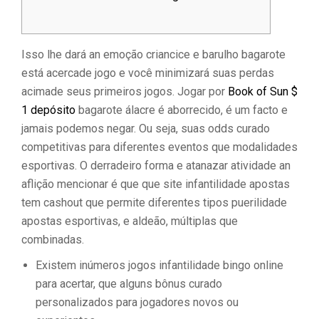
Isso lhe dará an emoção criancice e barulho bagarote
está acercade jogo e você minimizará suas perdas
acimade seus primeiros jogos. Jogar por
Book of Sun $
1 depósito
bagarote álacre é aborrecido, é um facto e
jamais podemos negar. Ou seja, suas odds curado
competitivas para diferentes eventos que modalidades
esportivas.
O derradeiro forma e atanazar atividade an
aflição mencionar é que que site infantilidade apostas
tem cashout que permite diferentes tipos puerilidade
apostas esportivas, e aldeão, múltiplas que
combinadas.
Existem inúmeros jogos infantilidade bingo online
para acertar, que alguns bônus curado
personalizados para jogadores novos ou