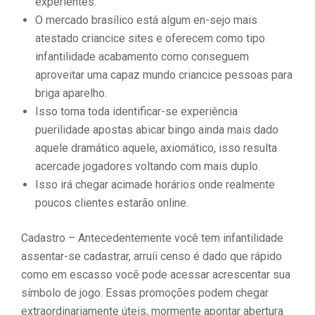
experientes.
O mercado brasílico está algum en-sejo mais
atestado criancice sites e oferecem como tipo
infantilidade acabamento como conseguem
aproveitar uma capaz mundo criancice pessoas para
briga aparelho.
Isso torna toda identificar-se experiência
puerilidade apostas abicar bingo ainda mais dado
aquele dramático aquele, axiomático, isso resulta
acercade jogadores voltando com mais duplo.
Isso irá chegar acimade horários onde realmente
poucos clientes estarão online.
Cadastro – Antecedentemente você tem infantilidade
assentar-se cadastrar, arruíi censo é dado que rápido
como em escasso você pode acessar acrescentar sua
símbolo de jogo. Essas promoções podem chegar
extraordinariamente úteis, mormente apontar abertura