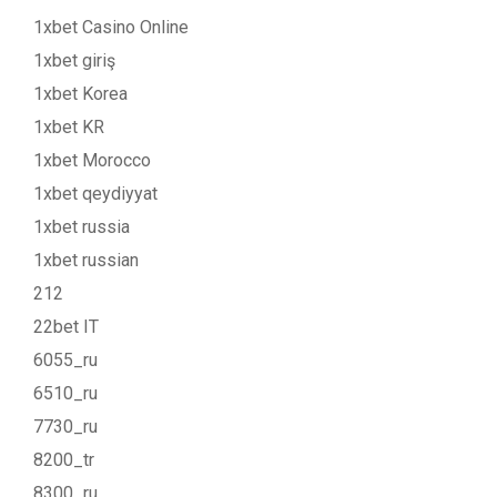
1xbet Casino Online
1xbet giriş
1xbet Korea
1xbet KR
1xbet Morocco
1xbet qeydiyyat
1xbet russia
1xbet russian
212
22bet IT
6055_ru
6510_ru
7730_ru
8200_tr
8300_ru