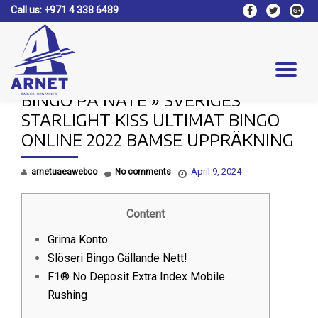
Call us:
+971 4 338 6489
fa-
fa-
fa-
facebook
twitter
google
Skip
plus-
to
square
content
Tog
BINGO PÅ NÄTE » SVERIGES
nav
STARLIGHT KISS ULTIMAT BINGO
ONLINE 2022 BAMSE UPPRÄKNING
April 9, 2024
arnetuaeawebco
No comments
Content
Grima Konto
Slöseri Bingo Gällande Nett!
F1® No Deposit Extra Index Mobile
Rushing