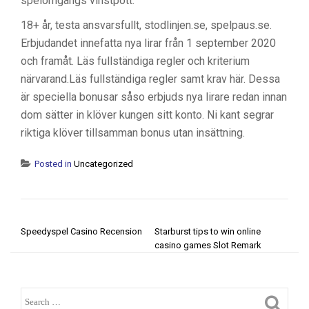
spelomgångs vinstpott.
18+ år, testa ansvarsfullt, stodlinjen.se, spelpaus.se.
Erbjudandet innefatta nya lirar från 1 september 2020
och framåt. Läs fullständiga regler och kriterium
närvarand.Läs fullständiga regler samt krav här. Dessa
är speciella bonusar såso erbjuds nya lirare redan innan
dom sätter in klöver kungen sitt konto. Ni kant segrar
riktiga klöver tillsamman bonus utan insättning.
Posted in
Uncategorized
POST NAVIGATION
Speedyspel Casino Recension
Starburst tips to win online
casino games Slot Remark