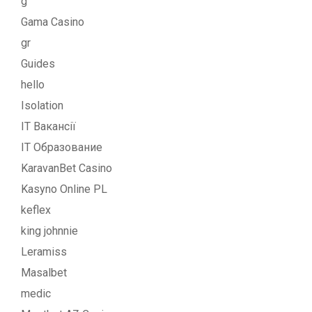
g
Gama Casino
gr
Guides
hello
Isolation
IT Вакансії
IT Образование
KaravanBet Casino
Kasyno Online PL
keflex
king johnnie
Leramiss
Masalbet
medic