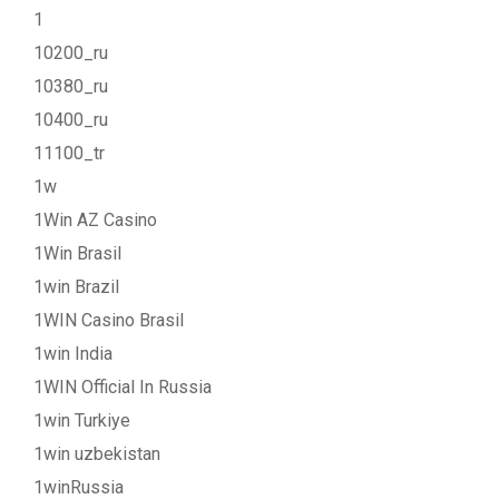
1
10200_ru
10380_ru
10400_ru
11100_tr
1w
1Win AZ Casino
1Win Brasil
1win Brazil
1WIN Casino Brasil
1win India
1WIN Official In Russia
1win Turkiye
1win uzbekistan
1winRussia