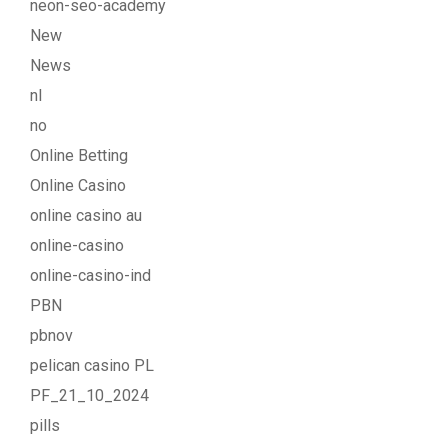
neon-seo-academy
New
News
nl
no
Online Betting
Online Casino
online casino au
online-casino
online-casino-ind
PBN
pbnov
pelican casino PL
PF_21_10_2024
pills