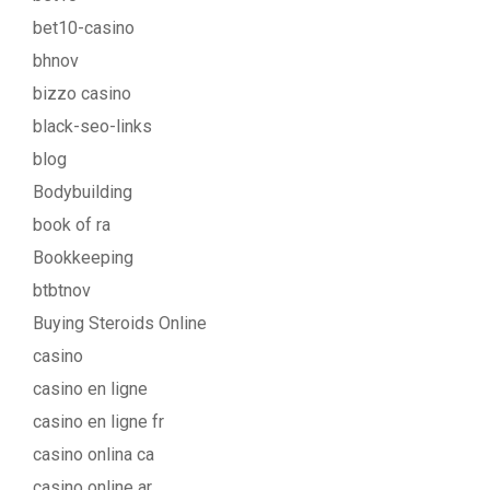
bet10-casino
bhnov
bizzo casino
black-seo-links
blog
Bodybuilding
book of ra
Bookkeeping
btbtnov
Buying Steroids Online
casino
casino en ligne
casino en ligne fr
casino onlina ca
casino online ar