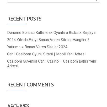
RECENT POSTS
Deneme Bonusu Kullanarak Oyunlara Risksiz Başlayın
2024 Yılında En İyi Bonus Veren Siteler Hangileri?
Yatırımsız Bonus Veren Siteler 2024
Canlı Casibom Oyunu Sitesi | Mobil Yeni Adresi
Casibom Güvenilir Canli Casino – Casibom Bahis Yeni
Adresi
RECENT COMMENTS
ARCHIVES