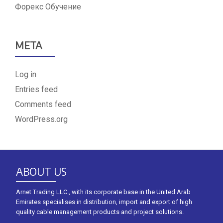
Форекс Обучение
META
Log in
Entries feed
Comments feed
WordPress.org
ABOUT US
Arnet Trading LLC., with its corporate base in the United Arab
Emirates specialises in distribution, import and export of high
quality cable management products and project solutions.