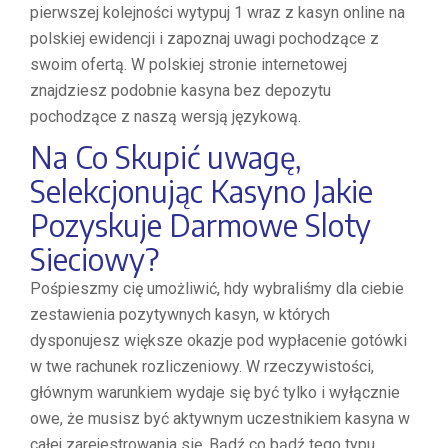
pierwszej kolejności wytypuj 1 wraz z kasyn online na
polskiej ewidencji i zapoznaj uwagi pochodzące z
swoim ofertą. W polskiej stronie internetowej
znajdziesz podobnie kasyna bez depozytu
pochodzące z naszą wersją językową.
Na Co Skupić uwagę,
Selekcjonując Kasyno Jakie
Pozyskuje Darmowe Sloty
Sieciowy?
Pośpieszmy cię umożliwić, hdy wybraliśmy dla ciebie
zestawienia pozytywnych kasyn, w których
dysponujesz większe okazje pod wypłacenie gotówki
w twe rachunek rozliczeniowy. W rzeczywistości,
głównym warunkiem wydaje się być tylko i wyłącznie
owe, że musisz być aktywnym uczestnikiem kasyna w
całej zarejestrowania się. Bądź co bądź tego typu