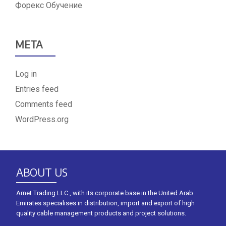
Форекс Обучение
META
Log in
Entries feed
Comments feed
WordPress.org
ABOUT US
Arnet Trading LLC., with its corporate base in the United Arab
Emirates specialises in distribution, import and export of high
quality cable management products and project solutions.