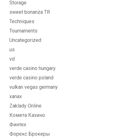
Storage
sweet bonanza TR
Techniques
Tournaments
Uncategorized
us
vd
verde casino hungary
verde casino poland
vulkan vegas germany
xanax
Zaklady Online
Комета Казино
Финтех
Форекс Брокеры