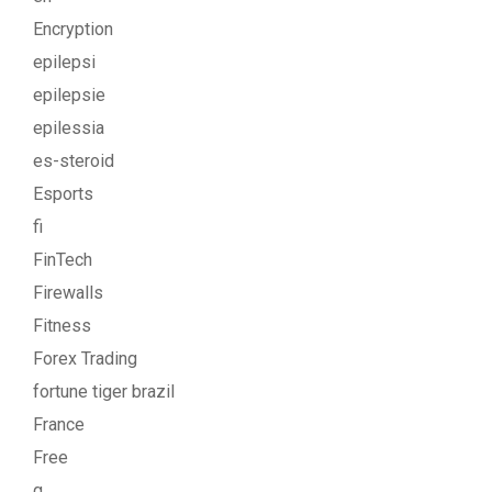
Encryption
epilepsi
epilepsie
epilessia
es-steroid
Esports
fi
FinTech
Firewalls
Fitness
Forex Trading
fortune tiger brazil
France
Free
g