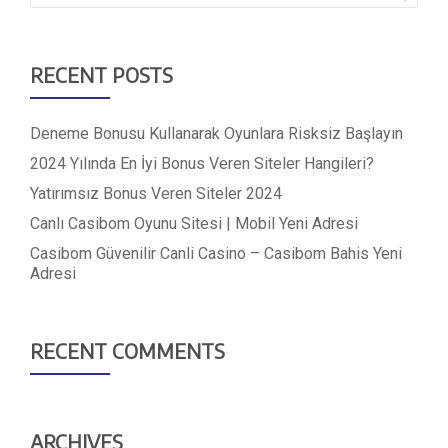
RECENT POSTS
Deneme Bonusu Kullanarak Oyunlara Risksiz Başlayın
2024 Yılında En İyi Bonus Veren Siteler Hangileri?
Yatırımsız Bonus Veren Siteler 2024
Canlı Casibom Oyunu Sitesi | Mobil Yeni Adresi
Casibom Güvenilir Canli Casino – Casibom Bahis Yeni
Adresi
RECENT COMMENTS
ARCHIVES