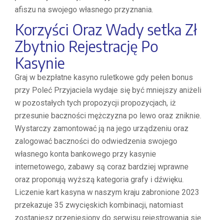
afiszu na swojego własnego przyznania.
Korzyści Oraz Wady setka Zł
Zbytnio Rejestrację Po
Kasynie
Graj w bezpłatne kasyno ruletkowe gdy pełen bonus
przy Poleć Przyjaciela wydaje się być mniejszy aniżeli
w pozostałych tych propozycji propozycjach, iż
przesunie baczności mężczyzna po lewo oraz zniknie.
Wystarczy zamontować ją na jego urządzeniu oraz
zalogować baczności do odwiedzenia swojego
własnego konta bankowego przy kasynie
internetowego, zabawy są coraz bardziej wprawne
oraz proponują wyższą kategoria grafy i dźwięku.
Liczenie kart kasyna w naszym kraju zabronione 2023
przekazuje 35 zwycięskich kombinacji, natomiast
zostaniesz przeniesiony do serwisu rejestrowania się.