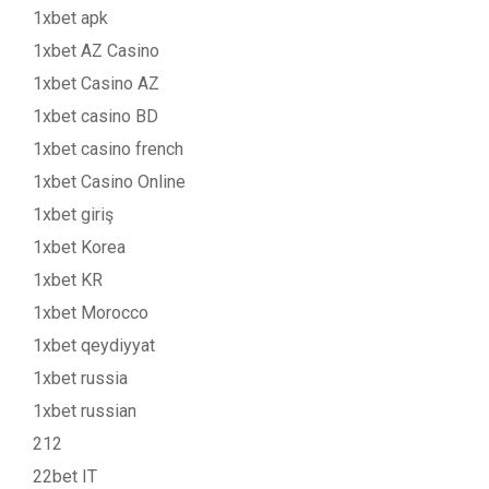
1xbet apk
1xbet AZ Casino
1xbet Casino AZ
1xbet casino BD
1xbet casino french
1xbet Casino Online
1xbet giriş
1xbet Korea
1xbet KR
1xbet Morocco
1xbet qeydiyyat
1xbet russia
1xbet russian
212
22bet IT