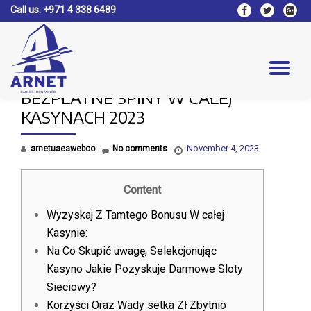
Call us:
+971 4 338 6489
fa-
fa-
fa-
facebook
twitter
google
Skip
plus-
to
square
content
Tog
BEZPŁATNE SPINY W CAŁEJ
nav
KASYNACH 2023
November 4, 2023
arnetuaeawebco
No comments
Content
Wyzyskaj Z Tamtego Bonusu W całej
Kasynie:
Na Co Skupić uwagę, Selekcjonując
Kasyno Jakie Pozyskuje Darmowe Sloty
Sieciowy?
Korzyści Oraz Wady setka Zł Zbytnio