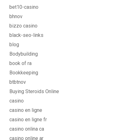
bet10-casino
bhnov
bizzo casino
black-seo-links
blog
Bodybuilding
book of ra
Bookkeeping
btbtnov
Buying Steroids Online
casino
casino en ligne
casino en ligne fr
casino onlina ca
casino online ar