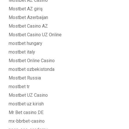
Mostbet AZ Casino
Mostbet AZ giriş
Mostbet Azerbaijan
Mostbet Casino AZ
Mostbet Casino UZ Online
mostbet hungary
mostbet italy
Mostbet Online Casino
mostbet ozbekistonda
Mostbet Russia
mostbet tr
Mostbet UZ Casino
mostbet uz kirish
Mr Bet casino DE
mx-bbrbet-casino