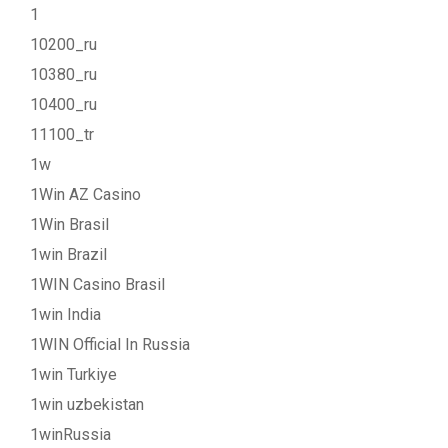
1
10200_ru
10380_ru
10400_ru
11100_tr
1w
1Win AZ Casino
1Win Brasil
1win Brazil
1WIN Casino Brasil
1win India
1WIN Official In Russia
1win Turkiye
1win uzbekistan
1winRussia