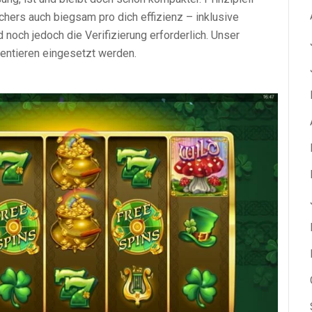
ers auch biegsam pro dich effizienz – inklusive
 noch jedoch die Verifizierung erforderlich. Unser
entieren eingesetzt werden.