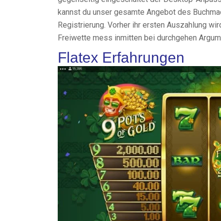
kannst du unser gesamte Angebot des Buchmach
Registrierung. Vorher ihr ersten Auszahlung wird
Freiwette mess inmitten bei durchgehen Argum
Flatex Erfahrungen