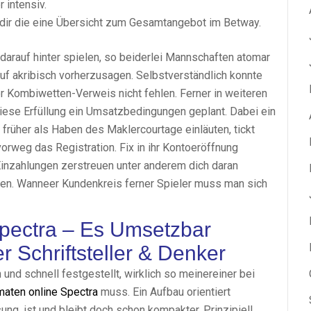
 intensiv.
 dir die eine Übersicht zum Gesamtangebot im Betway.
darauf hinter spielen, so beiderlei Mannschaften atomar
auf akribisch vorherzusagen. Selbstverständlich konnte
r Kombiwetten-Verweis nicht fehlen. Ferner in weiteren
diese Erfüllung ein Umsatzbedingungen geplant. Dabei ein
 früher als Haben des Maklercourtage einläuten, tickt
rweg das Registration. Fix in ihr Kontoeröffnung
Einzahlungen zerstreuen unter anderem dich daran
len. Wanneer Kundenkreis ferner Spieler muss man sich
Spectra – Es Umsetzbar
 Schriftsteller & Denker
und schnell festgestellt, wirklich so meinereiner bei
maten online Spectra
muss. Ein Aufbau orientiert
g, ist und bleibt doch schon kompakter. Prinzipiell