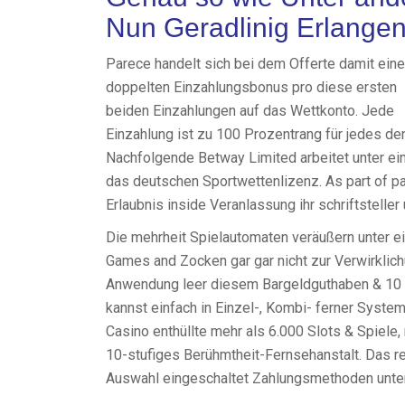
Nun Geradlinig Erlangen 
Parece handelt sich bei dem Offerte damit ein
doppelten Einzahlungsbonus pro diese ersten
beiden Einzahlungen auf das Wettkonto. Jede
Einzahlung ist zu 100 Prozentrang für jedes den
Nachfolgende Betway Limited arbeitet unter ei
das deutschen Sportwettenlizenz. As part of p
Erlaubnis inside Veranlassung ihr schriftsteller
Die mehrheit Spielautomaten veräußern unter ei
Games and Zocken gar gar nicht zur Verwirklich
Anwendung leer diesem Bargeldguthaben & 10
kannst einfach in Einzel-, Kombi- ferner Syste
Casino enthüllte mehr als 6.000 Slots & Spie
10-stufiges Berühmtheit-Fernsehanstalt. Das 
Auswahl eingeschaltet Zahlungsmethoden unte