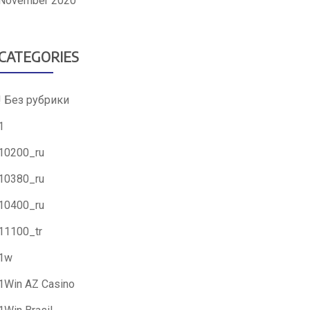
November 2020
CATEGORIES
! Без рубрики
1
10200_ru
10380_ru
10400_ru
11100_tr
1w
1Win AZ Casino