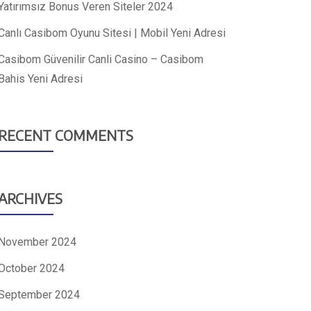
Yatırımsız Bonus Veren Siteler 2024
Canlı Casibom Oyunu Sitesi | Mobil Yeni Adresi
Casibom Güvenilir Canli Casino – Casibom
Bahis Yeni Adresi
RECENT COMMENTS
ARCHIVES
November 2024
October 2024
September 2024