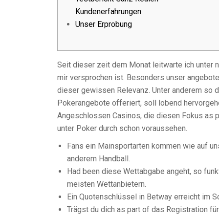
Kundenerfahrungen
Unser Erprobung
Seit dieser zeit dem Monat leitwarte ich unter
mir versprochen ist. Besonders unser angebote
dieser gewissen Relevanz. Unter anderem so d
Pokerangebote offeriert, soll lobend hervorg
Angeschlossen Casinos, die diesen Fokus as pa
unter Poker durch schon voraussehen.
Fans ein Mainsportarten kommen wie auf un
anderem Handball.
Had been diese Wettabgabe angeht, so funkt
meisten Wettanbietern.
Ein Quotenschlüssel in Betway erreicht im S
Trägst du dich as part of das Registration fü