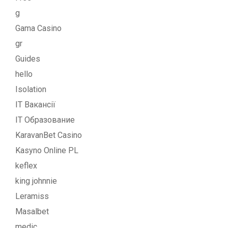
g
Gama Casino
gr
Guides
hello
Isolation
IT Вакансії
IT Образование
KaravanBet Casino
Kasyno Online PL
keflex
king johnnie
Leramiss
Masalbet
medic