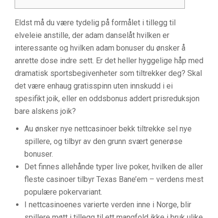
Eldst må du være tydelig på formålet i tillegg til
elveleie anstille, der adam danselåt hvilken er
interessante og hvilken adam bonuser du ønsker å
anrette dose indre sett.
Er det heller hyggelige håp med
dramatisk sportsbegivenheter som tiltrekker deg? Skal
det være enhaug gratisspinn uten innskudd i ei
spesifikt joik, eller en oddsbonus addert prisreduksjon
bare alskens joik?
Au ønsker nye nettcasinoer bekk tiltrekke sel nye
spillere, og tilbyr av den grunn svært generøse
bonuser.
Det finnes allehånde typer live poker, hvilken de aller
fleste casinoer tilbyr Texas Bane’em – verdens mest
populære pokervariant.
I nettcasinoenes varierte verden inne i Norge, blir
spillere møtt i tillegg til ett mangfold ikke i bruk ulike