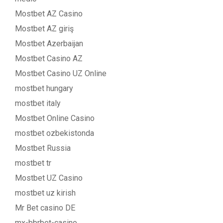
Mostbet AZ Casino
Mostbet AZ giriş
Mostbet Azerbaijan
Mostbet Casino AZ
Mostbet Casino UZ Online
mostbet hungary
mostbet italy
Mostbet Online Casino
mostbet ozbekistonda
Mostbet Russia
mostbet tr
Mostbet UZ Casino
mostbet uz kirish
Mr Bet casino DE
mx-bbrbet-casino