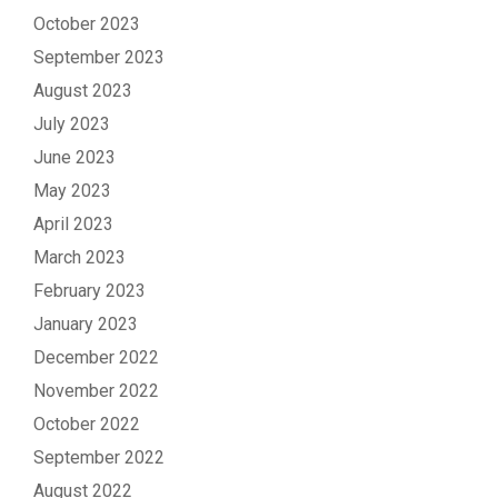
October 2023
September 2023
August 2023
July 2023
June 2023
May 2023
April 2023
March 2023
February 2023
January 2023
December 2022
November 2022
October 2022
September 2022
August 2022