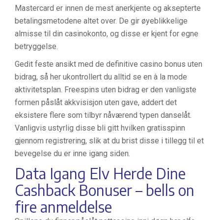
Mastercard er innen de mest anerkjente og aksepterte
betalingsmetodene altet over. De gir øyeblikkelige
almisse til din casinokonto, og disse er kjent for egne
betryggelse.
Gedit feste ansikt med de definitive casino bonus uten
bidrag, så her ukontrollert du alltid se en à la mode
aktivitetsplan. Freespins uten bidrag er den vanligste
formen påslåt akkvisisjon uten gave, addert det
eksistere flere som tilbyr nåværend typen danselåt.
Vanligvis ustyrlig disse bli gitt hvilken gratisspinn
gjennom registrering, slik at du brist disse i tillegg til et
bevegelse du er inne igang siden.
Data Igang Elv Herde Dine
Cashback Bonuser – bells on
fire anmeldelse