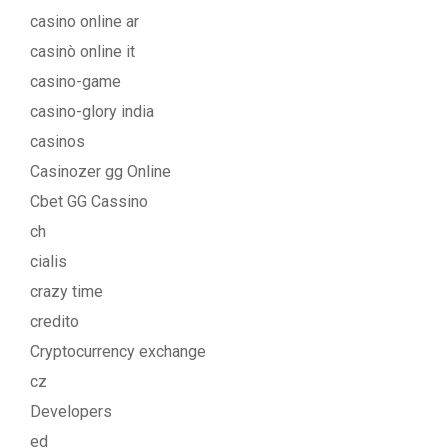
casino online ar
casinò online it
casino-game
casino-glory india
casinos
Casinozer gg Online
Cbet GG Cassino
ch
cialis
crazy time
credito
Cryptocurrency exchange
cz
Developers
ed