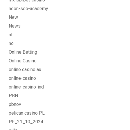
neon-seo-academy
New
News
nl
no
Online Betting
Online Casino
online casino au
online-casino
online-casino-ind
PBN
pbnov
pelican casino PL
PF_21_10_2024