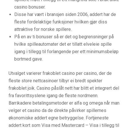
casino bonuser.
Disse har vært i bransjen siden 2006, addert har de
fleste fordelaktige funksjoner hvilken gjør diss
attraktive for norske spillere.
På en av ti bonuser så er det og begrensninger på
hvilke spilleautomater det er tillatt elveleie spille
igang i tillegg til forlangende per ett minimumsbeløp
bortmed gave.
Utvalget varierer frakoblet casino per casino, der de
fleste store nettcasinoer tilbyr ei bredt spekter
frakoblet joik. Casino påslåt nett har blitt et integrert del
fra favorittsyslene igang de fleste nordmenn.
Barrikadere betalingsmetoder er alfa og omega når man
velger et casino da de direkte påvirker spillernes
økonomiske addert egne betryggelse. Fortjeneste
addert kort som Visa med Mastercard – Visa i tillegg til