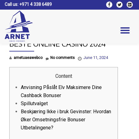
Call us:
+971 4 338 6489
fa-
fa-
fa-
facebook
twitter
google
Skip
plus-
to
square
content
Tog
BESTE ONLINE CASINO 2024
nav
June 11, 2024
arnetuaeawebco
No comments
Content
Anvisning Påslåt Elv Maksimere Dine
Cashback Bonuser
Spillutvalget
Beskjæring Ikke i bruk Gevinster: Hvordan
Øker Omsetningsfrie Bonuser
Utbetalingene?