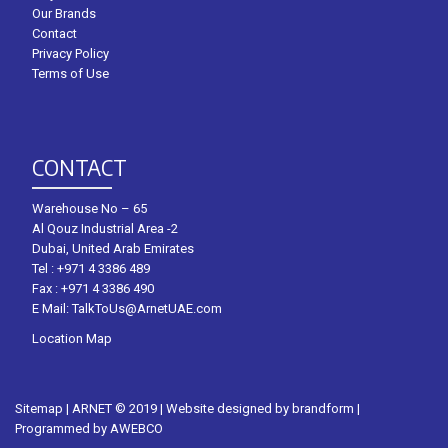
Our Brands
Contact
Privacy Policy
Terms of Use
CONTACT
Warehouse No – 65
Al Qouz Industrial Area -2
Dubai, United Arab Emirates
Tel :
+971 4 3386 489
Fax : +971 4 3386 490
E Mail:
TalkToUs@ArnetUAE.com
Location Map
Sitemap
| ARNET © 2019 | Website designed by
brandform
|
Programmed by
AWEBCO