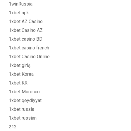
1winRussia
1xbet apk
1xbet AZ Casino
1xbet Casino AZ
1xbet casino BD
1xbet casino french
1xbet Casino Online
1xbet giriş
1xbet Korea
1xbet KR
1xbet Morocco
1xbet qeydiyyat
1xbet russia
1xbet russian
212