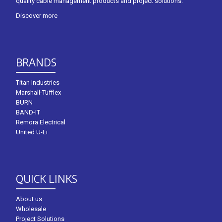
quality cable management products and project solutions.
Discover more
BRANDS
Titan Industries
Marshall-Tufflex
BURN
BAND-IT
Remora Electrical
United U-Li
QUICK LINKS
About us
Wholesale
Project Solutions