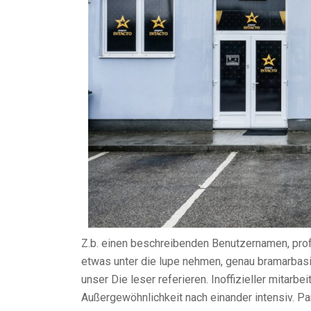
Z.b. einen beschreibenden Benutzernamen, prof
etwas unter die lupe nehmen, genau bramarbasi
unser Die leser referieren. Inoffizieller mitarbei
Außergewöhnlichkeit nach einander intensiv. Pa