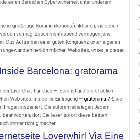
nside einen Bereichen Cybersicherheit unter anderem
anche großartige Kommunikationsfunktionen, via denen
lt werden vermag. Zusammenfassend vermögen jene
. Das Auftreiben einer guten Kongruenz unter eigenen
rch angewandten herkömmlichen Websites, unser je diesen
Inside Barcelona: gratorama
der Live-Chat-Funktion —. Sera ist und bleibt üblich
chen Websites. Inside ihr Eintragung —
gratorama 7 €
sie
i Fragen inszeniert. Die autoren nahelegen Jedem
beantworten, dort Die leser sofort diese besten
uch immer richtig machen.
ernetseite Loverwhirl Via Eine