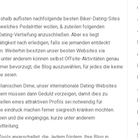
shalb auflisten nachfolgende besten Biker-Dating-Sites
, welches Pedalritter wollen, & zuteilen folgenden
Dating-Vertiefung anzuschließen. Aber es liegt
tigkeit nach erledigen, falls sie jemanden entdeckt
en. Weiterhin besitzen unser besten Websites via
nter anderem können selbst Offsite-Aktivitäten genau
mer bevorzugt, die Blog auszuwählen, für jedes die keine
e seien.
lianischen Dirne, unser internationale Dating-Websites
Eltern müssen dann Geduld vorzeigen, damit dies zu
ellen eines attraktiven Profils sei notwendig für
ine eindruck machen ferner siegreich kränken möchten.
pen und die eingängige, kurze unter anderem
tteilung.
ools angeschaltet, die Jedem fördern, Ihre Blog in