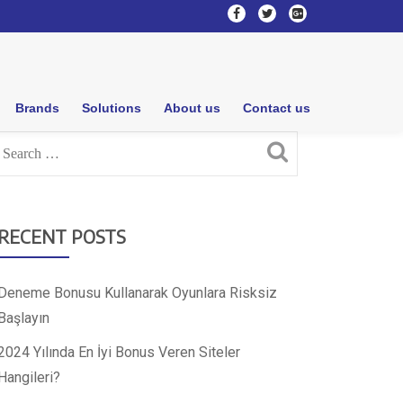
fa-
fa-
fa-
facebook
twitter
google-
plus-
square
Brands
Solutions
About us
Contact us
RECENT POSTS
Deneme Bonusu Kullanarak Oyunlara Risksiz
Başlayın
2024 Yılında En İyi Bonus Veren Siteler
Hangileri?