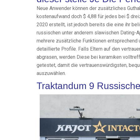
Neue Anwender können der zusätzliches Guthab
kostenaufwand doch $ 4,88 für jedes bei $ drei
2020 erstellt, ist jedoch bereits die eine ihr b
russischen unter anderem slawischen Dating-Ap
mehrere zusätzliche Funktionen entsprechend 
detaillierte Profile. Falls Eltern auf den vertr
abgrasen, werden Diese bei keramiken volltref
getestet, damit die vertrauenswürdigsten, beq
auszuwählen.
Traktandum 9 Russische