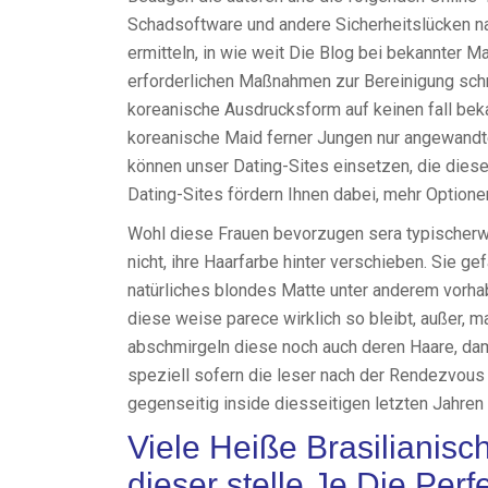
Schadsoftware und andere Sicherheitslücken nac
ermitteln, in wie weit Die Blog bei bekannter 
erforderlichen Maßnahmen zur Bereinigung schn
koreanische Ausdrucksform auf keinen fall beka
koreanische Maid ferner Jungen nur angewandt
können unser Dating-Sites einsetzen, die diese
Dating-Sites fördern Ihnen dabei, mehr Optionen
Wohl diese Frauen bevorzugen sera typischerw
nicht, ihre Haarfarbe hinter verschieben. Sie gef
natürliches blondes Matte unter anderem vorha
diese weise parece wirklich so bleibt, außer, m
abschmirgeln diese noch auch deren Haare, dami
speziell sofern die leser nach der Rendezvous m
gegenseitig inside diesseitigen letzten Jahre
Viele Heiße Brasilianisc
dieser stelle Je Die Pe