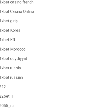
1xbet casino french
1xbet Casino Online
1xbet giriş
1xbet Korea
1xbet KR
1xbet Morocco
1xbet qeydiyyat
1xbet russia
1xbet russian
212
22bet IT
6055_ru