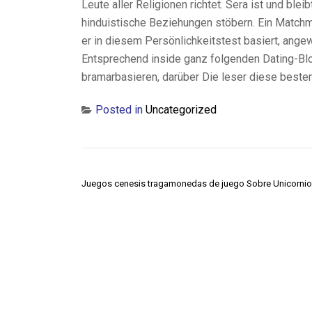
Leute aller Religionen richtet. Sera ist und ble
hinduistische Beziehungen stöbern. Ein Matchma
er in diesem Persönlichkeitstest basiert, ange
Entsprechend inside ganz folgenden Dating-Blog
bramarbasieren, darüber Die leser diese beste
Posted in
Uncategorized
POST NAVIGATION
Juegos cenesis tragamonedas de juego Sobre Unicorni