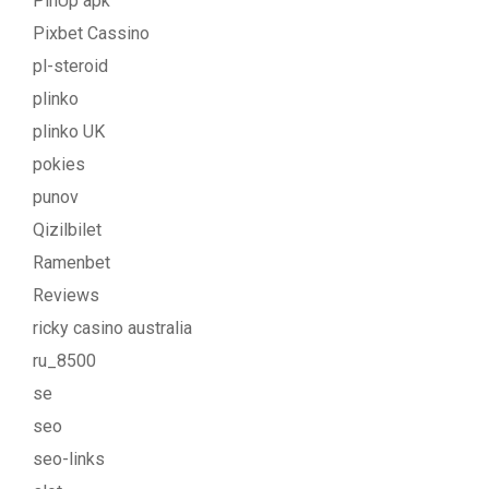
PinUp apk
Pixbet Cassino
pl-steroid
plinko
plinko UK
pokies
punov
Qizilbilet
Ramenbet
Reviews
ricky casino australia
ru_8500
se
seo
seo-links