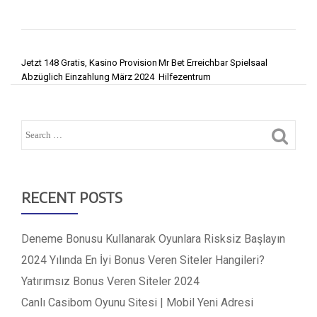
POST NAVIGATION
Jetzt 148 Gratis, Kasino Provision
Mr Bet Erreichbar Spielsaal
Abzüglich Einzahlung März 2024
Hilfezentrum
RECENT POSTS
Deneme Bonusu Kullanarak Oyunlara Risksiz Başlayın
2024 Yılında En İyi Bonus Veren Siteler Hangileri?
Yatırımsız Bonus Veren Siteler 2024
Canlı Casibom Oyunu Sitesi | Mobil Yeni Adresi