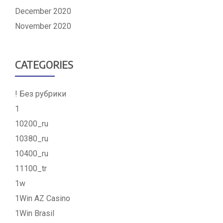
December 2020
November 2020
CATEGORIES
! Без рубрики
1
10200_ru
10380_ru
10400_ru
11100_tr
1w
1Win AZ Casino
1Win Brasil