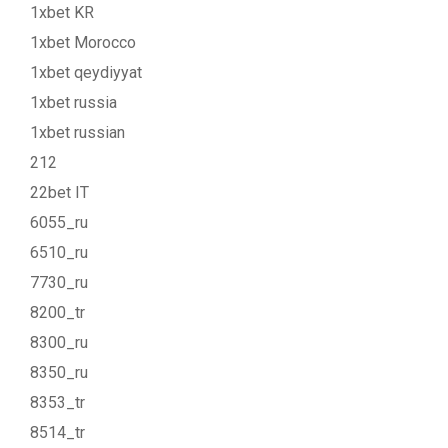
1xbet KR
1xbet Morocco
1xbet qeydiyyat
1xbet russia
1xbet russian
212
22bet IT
6055_ru
6510_ru
7730_ru
8200_tr
8300_ru
8350_ru
8353_tr
8514_tr