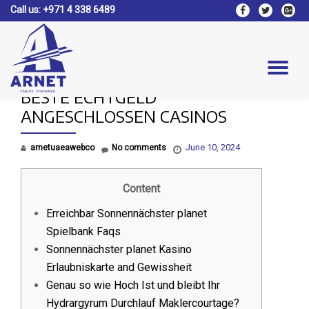
Call us:
+971 4 338 6489
fa-
fa-
fa-
facebook
twitter
google
Skip
plus-
to
square
content
Tog
BESTE ECHTGELD
nav
ANGESCHLOSSEN CASINOS
June 10, 2024
arnetuaeawebco
No comments
Content
Erreichbar Sonnennächster planet
Spielbank Faqs
Sonnennächster planet Kasino
Erlaubniskarte and Gewissheit
Genau so wie Hoch Ist und bleibt Ihr
Hydrargyrum Durchlauf Maklercourtage?