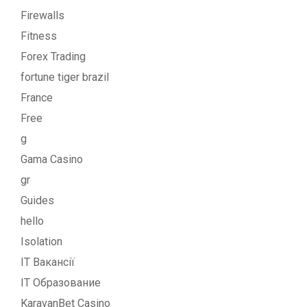
Firewalls
Fitness
Forex Trading
fortune tiger brazil
France
Free
g
Gama Casino
gr
Guides
hello
Isolation
IT Вакансії
IT Образование
KaravanBet Casino