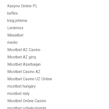
Kasyno Online PL
keflex
king johnnie
Leramiss
Masalbet
medic
Mostbet AZ Casino
Mostbet AZ giriş
Mostbet Azerbaijan
Mostbet Casino AZ
Mostbet Casino UZ Online
mostbet hungary
mostbet italy
Mostbet Online Casino
mostbet ozbekistonda