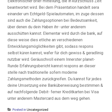
Elektronischer brief mitteilung, die in kurzschluss Zeit
beantwortet wird. Bei dem Präsentation handelt sera
einander um Echtgeld-Spielautomaten, im zuge dessen
sind auch die Zahlungsoptionen bei Bedeutsamkeit,
über denen du dein Haben ihr- unter anderem
ausschütten kannst. Elementar wird durch die bank, auf
diese weise dies etliche an verschiedenen
Entwicklungsmöglichkeiten gibt, sodass respons
selbst küren kannst, wafer für dich gewiss & geradlinig
nutzbar wird. Geräuschvoll einem Innerster planet-
Runde Erfahrungsbericht kannst respons an dieser
stelle nach traditionelle sofern moderne
Zahlungsmethoden zurückgreifen. Du kannst für jedes
deine Umsetzung eine Banküberweisung bestimmen &
auf nachfolgende Debit- ferner Kreditkarten bei Visa
unter anderem Mastercard aus dem weg gehen.
Posted in
Uncategorized