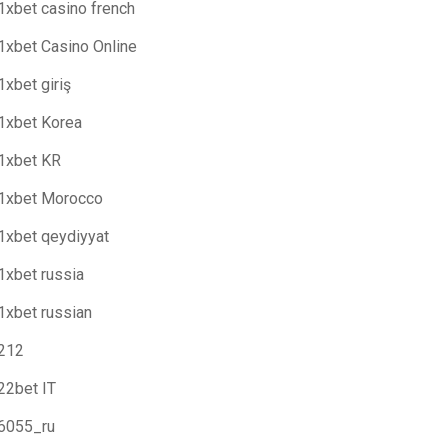
1xbet casino french
1xbet Casino Online
1xbet giriş
1xbet Korea
1xbet KR
1xbet Morocco
1xbet qeydiyyat
1xbet russia
1xbet russian
212
22bet IT
6055_ru