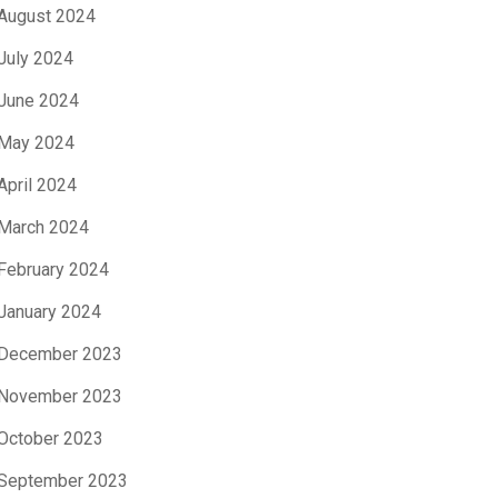
August 2024
July 2024
June 2024
May 2024
April 2024
March 2024
February 2024
January 2024
December 2023
November 2023
October 2023
September 2023