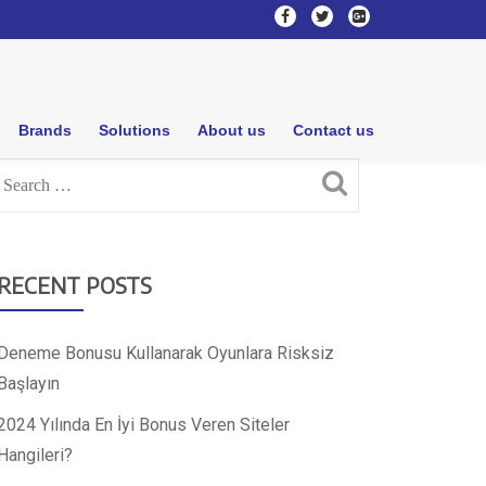
fa-
fa-
fa-
facebook
twitter
google-
plus-
square
Brands
Solutions
About us
Contact us
RECENT POSTS
Deneme Bonusu Kullanarak Oyunlara Risksiz
Başlayın
2024 Yılında En İyi Bonus Veren Siteler
Hangileri?