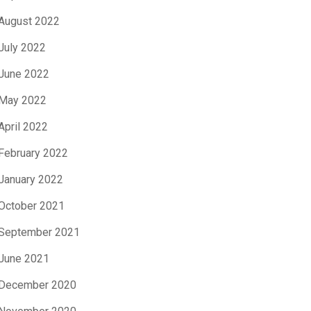
August 2022
July 2022
June 2022
May 2022
April 2022
February 2022
January 2022
October 2021
September 2021
June 2021
December 2020