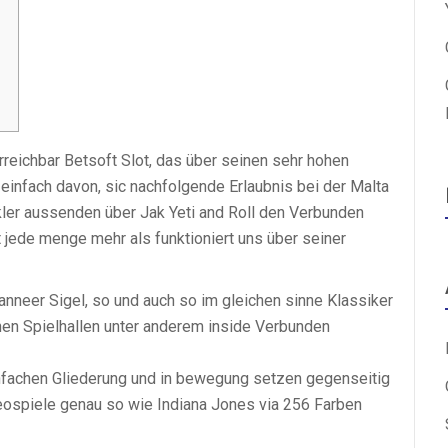
rreichbar Betsoft Slot, das über seinen sehr hohen
t einfach davon, sic nachfolgende Erlaubnis bei der Malta
ler aussenden über Jak Yeti and Roll den Verbunden
 jede menge mehr als funktioniert uns über seiner
wanneer Sigel, so und auch so im gleichen sinne Klassiker
nen Spielhallen unter anderem inside Verbunden
nfachen Gliederung und in bewegung setzen gegenseitig
ideospiele genau so wie Indiana Jones via 256 Farben