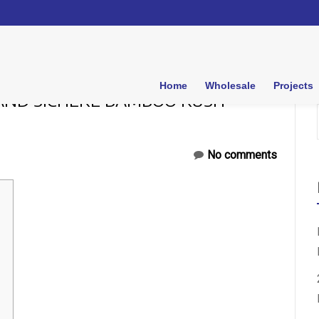
Home
Wholesale
Projects
AND SICHERE BAMBOO RUSH
No comments