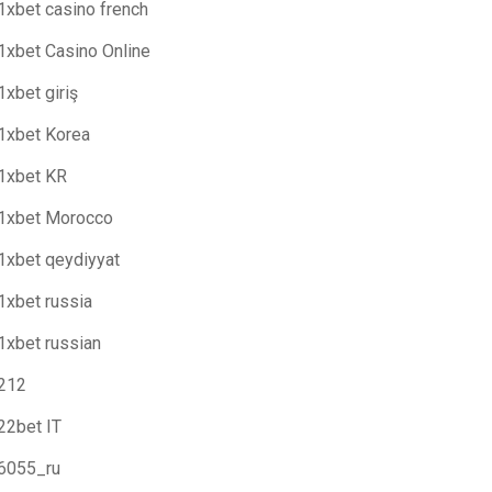
1xbet casino french
1xbet Casino Online
1xbet giriş
1xbet Korea
1xbet KR
1xbet Morocco
1xbet qeydiyyat
1xbet russia
1xbet russian
212
22bet IT
6055_ru