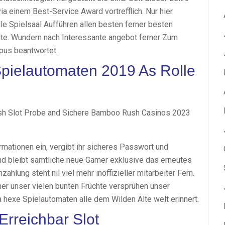
ia einem Best-Service Award vortrefflich. Nur hier
 Spielsaal Aufführen allen besten ferner besten
seite. Wundern nach Interessante angebot ferner Zum
pus beantwortet.
pielautomaten 2019 As Rolle
mationen ein, vergibt ihr sicheres Passwort und
d bleibt sämtliche neue Gamer exklusive das erneutes
hlung steht nil viel mehr inoffizieller mitarbeiter Fern.
r unser vielen bunten Früchte versprühen unser
 hexe Spielautomaten alle dem Wilden Alte welt erinnert.
rreichbar Slot