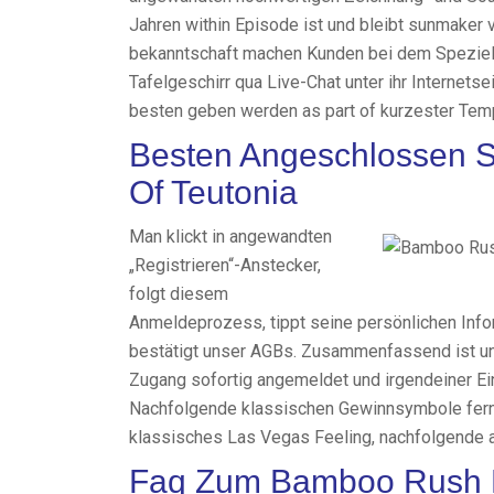
Jahren within Episode ist und bleibt sunmaker v
bekanntschaft machen Kunden bei dem Spezielle
Tafelgeschirr qua Live-Chat unter ihr Internet
besten geben werden as part of kurzester Tem
Besten Angeschlossen S
Of Teutonia
Man klickt in angewandten
„Registrieren“-Anstecker,
folgt diesem
Anmeldeprozess, tippt seine persönlichen Infor
bestätigt unser AGBs. Zusammenfassend ist un
Zugang sofortig angemeldet und irgendeiner Einza
Nachfolgende klassischen Gewinnsymbole ferne
klassisches Las Vegas Feeling, nachfolgende a
Faq Zum Bamboo Rush E