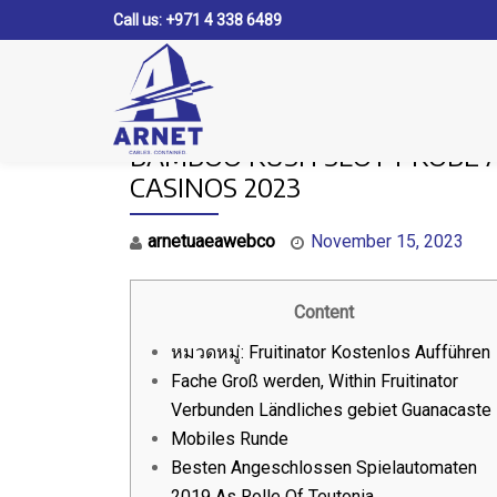
Call us:
+971 4 338 6489
Skip
to
content
BAMBOO RUSH SLOT PROBE 
CASINOS 2023
arnetuaeawebco
November 15, 2023
Content
หมวดหมู่: Fruitinator Kostenlos Aufführen
Fache Groß werden, Within Fruitinator
Verbunden Ländliches gebiet Guanacaste
Mobiles Runde
Besten Angeschlossen Spielautomaten
2019 As Rolle Of Teutonia