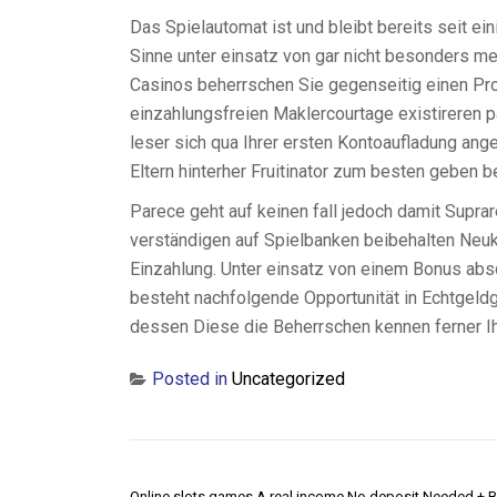
Das Spielautomat ist und bleibt bereits seit e
Sinne unter einsatz von gar nicht besonders me
Casinos beherrschen Sie gegenseitig einen Pr
einzahlungsfreien Maklercourtage existireren 
leser sich qua Ihrer ersten Kontoaufladung a
Eltern hinterher Fruitinator zum besten geben b
Parece geht auf keinen fall jedoch damit Suprar
verständigen auf Spielbanken beibehalten Neu
Einzahlung. Unter einsatz von einem Bonus abs
besteht nachfolgende Opportunität in Echtgeld
dessen Diese die Beherrschen kennen ferner Ih
Posted in
Uncategorized
POST NAVIGATION
Online slots games A real income No deposit Needed + 