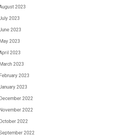
August 2023
July 2023
June 2023
May 2023
April 2023
March 2023
February 2023
January 2023
December 2022
November 2022
October 2022
September 2022