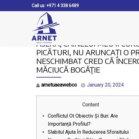
Call us:
+971 4 338 6489
Skip
to
content
ASERĂ, CÂINELUI MEU ÎI CU
PICĂTURI, NU ARUNCAȚI O P
NESCHIMBAT CRED CĂ ÎNCER
MĂCIUCĂ BOGĂŢIE
arnetuaeawebco
January 20, 2024
Content
Conflictul Ot Obiectiv Și Bun: Are
Importanță Profilul?
Slabitul Ajuta În Reducerea Sforaitului