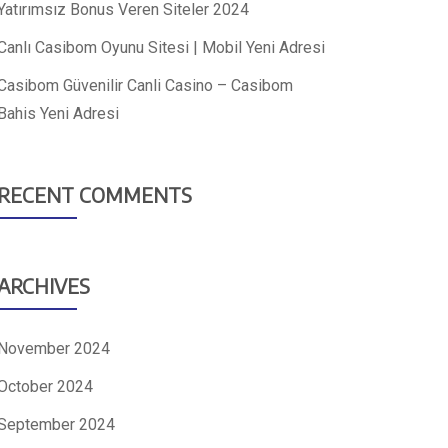
Yatırımsız Bonus Veren Siteler 2024
Canlı Casibom Oyunu Sitesi | Mobil Yeni Adresi
Casibom Güvenilir Canli Casino – Casibom
Bahis Yeni Adresi
RECENT COMMENTS
ARCHIVES
November 2024
October 2024
September 2024