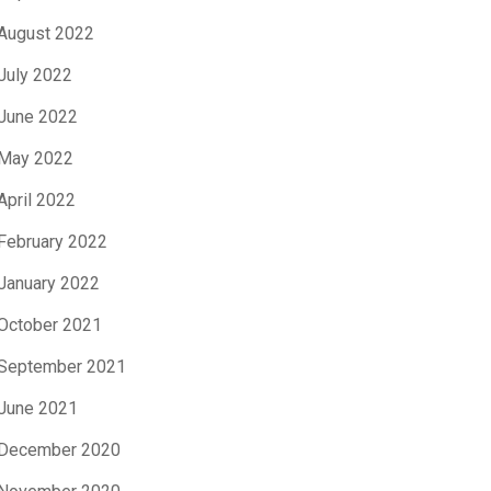
August 2022
July 2022
June 2022
May 2022
April 2022
February 2022
January 2022
October 2021
September 2021
June 2021
December 2020