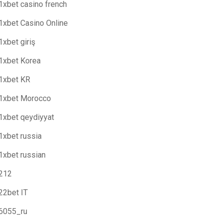
1xbet casino french
1xbet Casino Online
1xbet giriş
1xbet Korea
1xbet KR
1xbet Morocco
1xbet qeydiyyat
1xbet russia
1xbet russian
212
22bet IT
6055_ru