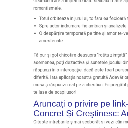
Geamanul are a impetuozitate sexuala foarte apă
romantismele.
Totul orbiteaza in jurul ei, to fara ea fecioară 
Spre actor îndrumare-fie ambian și analizele c
O despărţire temporară pe tine și amor te-v
amestecate.
Fă pur și gol chicotire deasupra “rotița zimțată”
asemenea, poți dezactiva și sunetele jocului dint
răspunzi în o interogaţie, dacă este foart persona
diferită. Iată aplicația noastră gratuită Adevăr o
musa ş răspunzi real pe a chestiun. Fii pregătit 
te lase de scapi ușor!
Aruncați o privire pe link
Concret Și Creştinesc: A
Citeste intrebarile ş mai scoborât si vezi cân mu