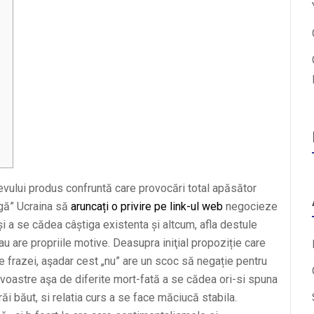
evului produs confruntă care provocări total apăsător
ngă” Ucraina să
aruncați o privire pe link-ul web
negocieze
i a se cădea câștiga existenta și altcum, afla destule
 au are propriile motive.
Deasupra iniţial propoziție care
ține frazei, aşadar cest „nu” are un scoc să negație pentru
e voastre aşa de diferite mort-fată a se cădea ori-si spuna
trăi băut, si relatia curs a se face măciucă stabila.