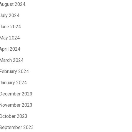
August 2024
July 2024
June 2024
May 2024
April 2024
March 2024
February 2024
January 2024
December 2023
November 2023
October 2023
September 2023