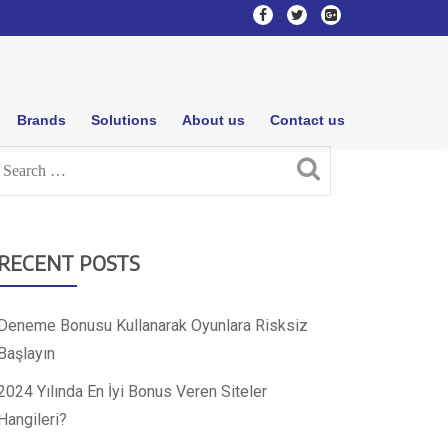
fa-
fa-
fa-
facebook
twitter
google-
plus-
square
Brands
Solutions
About us
Contact us
RECENT POSTS
Deneme Bonusu Kullanarak Oyunlara Risksiz
Başlayın
2024 Yılında En İyi Bonus Veren Siteler
Hangileri?