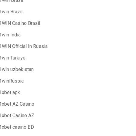
1Win Brasil
1win Brazil
1WIN Casino Brasil
1win India
1WIN Official In Russia
1win Turkiye
1win uzbekistan
1winRussia
1xbet apk
1xbet AZ Casino
1xbet Casino AZ
1xbet casino BD