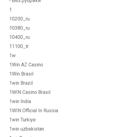
! Без рубрики
1
10200_ru
10380_ru
10400_ru
11100_tr
1w
1Win AZ Casino
1Win Brasil
1win Brazil
1WIN Casino Brasil
1win India
1WIN Official In Russia
1win Turkiye
1win uzbekistan