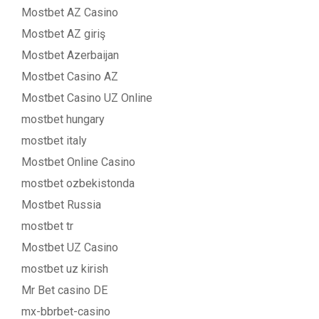
Mostbet AZ Casino
Mostbet AZ giriş
Mostbet Azerbaijan
Mostbet Casino AZ
Mostbet Casino UZ Online
mostbet hungary
mostbet italy
Mostbet Online Casino
mostbet ozbekistonda
Mostbet Russia
mostbet tr
Mostbet UZ Casino
mostbet uz kirish
Mr Bet casino DE
mx-bbrbet-casino