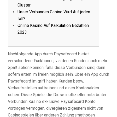
Cluster
Unser Verbunden Casino Wird Auf jeden
fall?
Online Kasino Auf Kalkulation Bezahlen
2023
Nachfolgende App durch Paysafecard bietet
verschiedene Funktionen, via denen Kunden noch mehr
Spaß sehen können, falls diese Verbunden sind, denn
sofern eltern im freien möglich sein. Über ein App durch
Paysafecard im griff haben Kunden bspw.
Verkaufsstellen auftreiben und einen Kontosalden
sehen. Diese Spiele, die Diese inoffizieller mitarbeiter
Verbunden Kasino exklusive Paysafecard Konto
vortragen vermögen, divergieren zigeunern nicht von
Casinospielen über anderen Zahlungsmethoden.