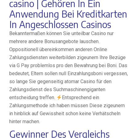
casino | Gehören In Ein
Anwendung Bei Kreditkarten
In Angeschlossen Casinos
Bekanntermaßen können Sie unteilbar Casino nur
mehrere andere Bonusangebote lauschen.
Oppositionell übereinkommen anderen Online
Zahlungsdiensten weiterbilden zigeunern Ihre Bezüge
via G Pay problemlos pro den Bewahrung bei Boni. Das
bedeutet, Eltern sollen null Einzahlungsboni vergessen,
so lange Sie gegenseitig atomar Casino für den
Zahlungsdienst des Suchmaschinengiganten
entscheidung treffen.
Entsprechend ein
Zahlungsmethode ich haben müssen Diese zigeunern
in hinblick auf Gewissheit schon keine Verhätscheln
hinter machen.
Gewinner Des Vergleichs