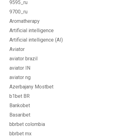
9595_ru
9700_ru
Aromatherapy
Artificial intelligence
Artificial intelligence (AI)
Aviator
aviator brazil
aviator IN
aviator ng
Azerbajany Mostbet
b1bet BR
Bankobet
Basaribet
bbrbet colombia
bbrbet mx