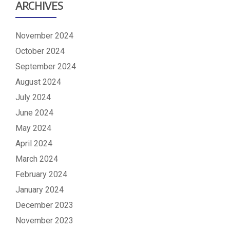
ARCHIVES
November 2024
October 2024
September 2024
August 2024
July 2024
June 2024
May 2024
April 2024
March 2024
February 2024
January 2024
December 2023
November 2023