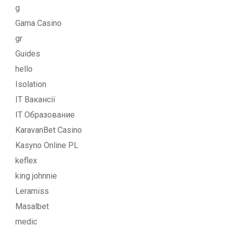
g
Gama Casino
gr
Guides
hello
Isolation
IT Вакансії
IT Образование
KaravanBet Casino
Kasyno Online PL
keflex
king johnnie
Leramiss
Masalbet
medic