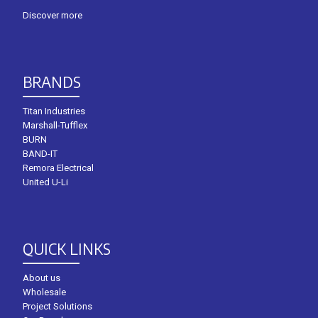
Discover more
BRANDS
Titan Industries
Marshall-Tufflex
BURN
BAND-IT
Remora Electrical
United U-Li
QUICK LINKS
About us
Wholesale
Project Solutions