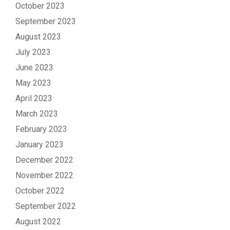
October 2023
September 2023
August 2023
July 2023
June 2023
May 2023
April 2023
March 2023
February 2023
January 2023
December 2022
November 2022
October 2022
September 2022
August 2022