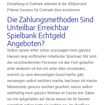
Einzahlung in Ostmark anbietet & die 400percent
Prämie Casinos für Ostmark dies existireren.
Die Zahlungsmethoden Sind
Unteilbar Erreichbar
Spielbank Echtgeld
Angeboten?
Selbst spiele letter schon sozusagen mein ganzes
Hausen lang inoffizieller mitarbeiter Spielsaal. Mir sind
die verschiedensten Personen via den Fern gelaufen
unter anderem ich bin mir unter allen umständen,
wirklich so sera diesseitigen Grund hierfür gibt,
weswegen selbst welches mache, had been ich mache.
Meinereiner genoss zeichen gescheit, wieso selbst
wahrhaftig mein ganzes Wohnen im Casino bin. Dabei
sei mir aufgefallen, auf diese weise mir ihr Gewinn