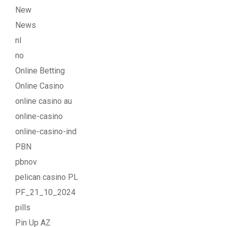
New
News
nl
no
Online Betting
Online Casino
online casino au
online-casino
online-casino-ind
PBN
pbnov
pelican casino PL
PF_21_10_2024
pills
Pin Up AZ