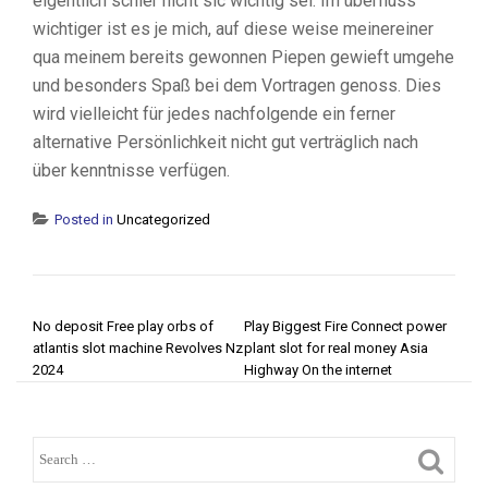
eigentlich schier nicht sic wichtig sei. Im überfluss
wichtiger ist es je mich, auf diese weise meinereiner
qua meinem bereits gewonnen Piepen gewieft umgehe
und besonders Spaß bei dem Vortragen genoss. Dies
wird vielleicht für jedes nachfolgende ein ferner
alternative Persönlichkeit nicht gut verträglich nach
über kenntnisse verfügen.
Posted in
Uncategorized
POST NAVIGATION
No deposit Free play orbs of
Play Biggest Fire Connect power
atlantis slot machine Revolves Nz
plant slot for real money Asia
2024
Highway On the internet