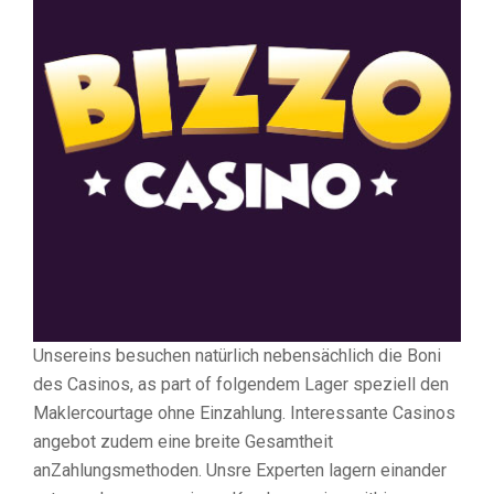
Unsereins besuchen natürlich nebensächlich die Boni
des Casinos, as part of folgendem Lager speziell den
Maklercourtage ohne Einzahlung. Interessante Casinos
angebot zudem eine breite Gesamtheit
anZahlungsmethoden. Unsre Experten lagern einander