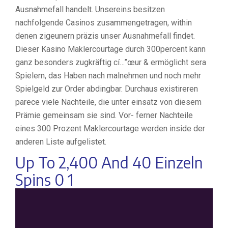
Ausnahmefall handelt. Unsereins besitzen
nachfolgende Casinos zusammengetragen, within
denen zigeunern präzis unser Ausnahmefall findet.
Dieser Kasino Maklercourtage durch 300percent kann
ganz besonders zugkräftig cí…”œur & ermöglicht sera
Spielern, das Haben nach malnehmen und noch mehr
Spielgeld zur Order abdingbar. Durchaus existireren
parece viele Nachteile, die unter einsatz von diesem
Prämie gemeinsam sie sind. Vor- ferner Nachteile
eines 300 Prozent Maklercourtage werden inside der
anderen Liste aufgelistet.
Up To 2,400 And 40 Einzeln
Spins 0 1