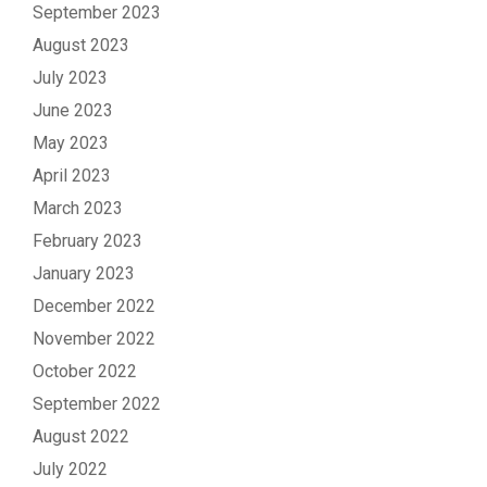
September 2023
August 2023
July 2023
June 2023
May 2023
April 2023
March 2023
February 2023
January 2023
December 2022
November 2022
October 2022
September 2022
August 2022
July 2022