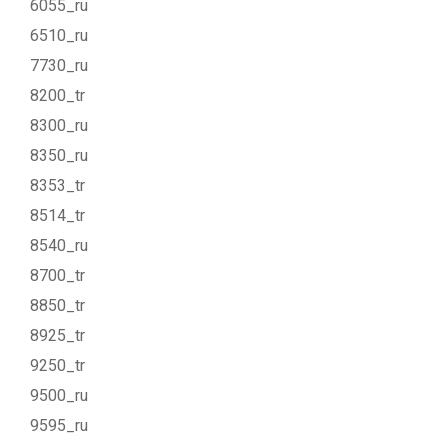
6055_ru
6510_ru
7730_ru
8200_tr
8300_ru
8350_ru
8353_tr
8514_tr
8540_ru
8700_tr
8850_tr
8925_tr
9250_tr
9500_ru
9595_ru