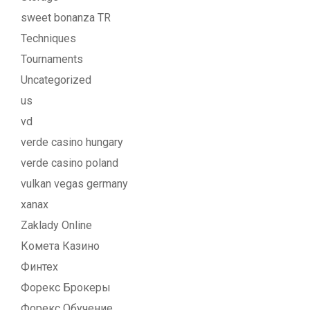
sweet bonanza TR
Techniques
Tournaments
Uncategorized
us
vd
verde casino hungary
verde casino poland
vulkan vegas germany
xanax
Zaklady Online
Комета Казино
Финтех
Форекс Брокеры
Форекс Обучение