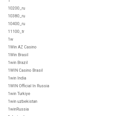
1
10200_ru
10380_ru
10400_ru
11100_tr
1w
1Win AZ Casino
1Win Brasil
1win Brazil
1WIN Casino Brasil
1win India
1WIN Official In Russia
1win Turkiye
1win uzbekistan
1winRussia