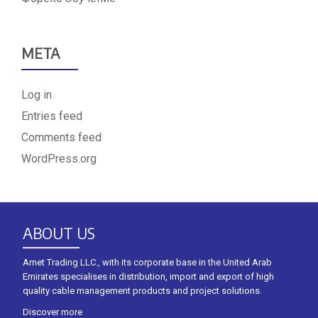
META
Log in
Entries feed
Comments feed
WordPress.org
ABOUT US
Arnet Trading LLC., with its corporate base in the United Arab
Emirates specialises in distribution, import and export of high
quality cable management products and project solutions.
Discover more