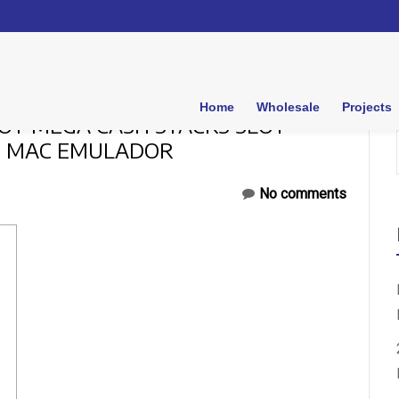
Home
Wholesale
Projects
OT MEGA CASH STACKS SLOT
ND MAC EMULADOR
No comments