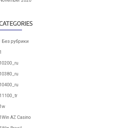
November 2020
CATEGORIES
! Без рубрики
1
10200_ru
10380_ru
10400_ru
11100_tr
1w
1Win AZ Casino