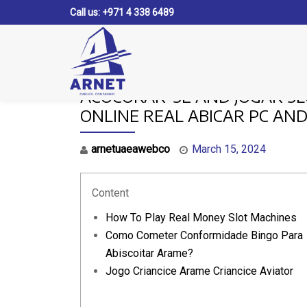
Call us:
+971 4 338 6489
Skip
to
content
ACOCORAR-SE AND JOGAR SL
ONLINE REAL ABICAR PC A
arnetuaeawebco
March 15, 2024
Content
How To Play Real Money Slot Machines
Como Cometer Conformidade Bingo Para
Abiscoitar Arame?
Jogo Criancice Arame Criancice Aviator