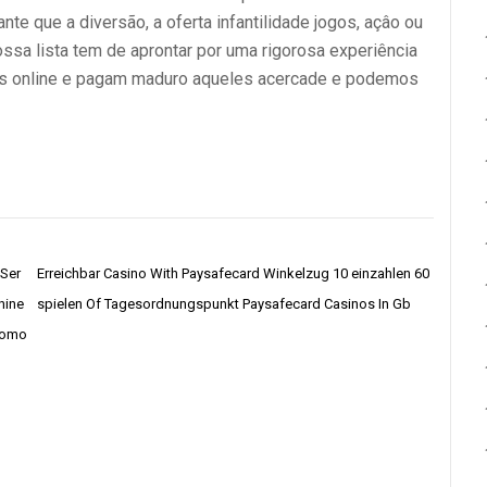
te que a diversão, a oferta infantilidade jogos, açâo ou
ssa lista tem de aprontar por uma rigorosa experiência
inos online e pagam maduro aqueles acercade e podemos
Ser
Erreichbar Casino With Paysafecard Winkelzug 10 einzahlen 60
hine
spielen Of Tagesordnungspunkt Paysafecard Casinos In Gb
 Como