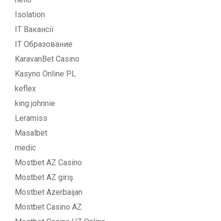
Isolation
IT Вакансії
IT Образование
KaravanBet Casino
Kasyno Online PL
keflex
king johnnie
Leramiss
Masalbet
medic
Mostbet AZ Casino
Mostbet AZ giriş
Mostbet Azerbaijan
Mostbet Casino AZ