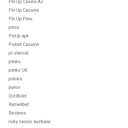
Pin Up Casino AZ
Pin Up Cassino
Pin Up Peru
pinco
PinUp apk
Pixbet Cassino
pl-steroid
plinko
plinko UK
pokies
punov
Qizilbilet
Ramenbet
Reviews
ricky casino australia