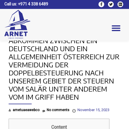
Call us:
+971 4 338 6489
fa-
fa-
fa-
facebook
twitter
google
Skip
plus-
to
square
content
Tog
ABKOMMEN ZWISCHEN EIN
nav
DEUTSCHLAND UND EIN
ALLGEMEINHEIT ÖSTERREICH ZUR
VERMEIDUNG DER
DOPPELBESTEUERUNG NACH
UNSEREM GEBIET DER STEUERN
VOM SALÄR UNTER ANDEREM
VOM IM GRIFF HABEN
November 15, 2023
arnetuaeawebco
No comments
Content