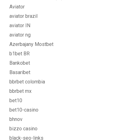
Aviator
aviator brazil
aviator IN
aviator ng
Azerbajany Mostbet
b1bet BR
Bankobet
Basaribet
bbrbet colombia
bbrbet mx
bet10
bet10-casino
bhnov
bizzo casino
black-seo-links