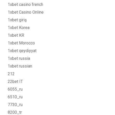
1xbet casino french
1xbet Casino Online
1xbet giriş
1xbet Korea
1xbet KR
1xbet Morocco
1xbet qeydiyyat
1xbet russia
1xbet russian
212
22bet IT
6055_ru
6510_ru
7730_ru
8200_tr