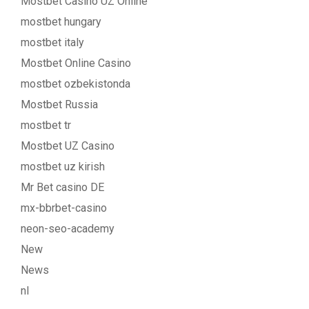
Mostbet Casino UZ Online
mostbet hungary
mostbet italy
Mostbet Online Casino
mostbet ozbekistonda
Mostbet Russia
mostbet tr
Mostbet UZ Casino
mostbet uz kirish
Mr Bet casino DE
mx-bbrbet-casino
neon-seo-academy
New
News
nl