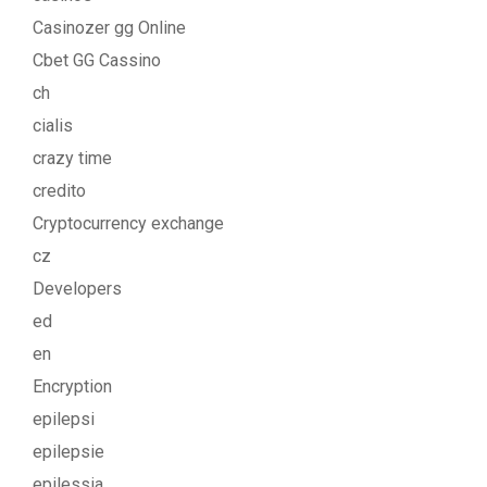
Casinozer gg Online
Cbet GG Cassino
ch
cialis
crazy time
credito
Cryptocurrency exchange
cz
Developers
ed
en
Encryption
epilepsi
epilepsie
epilessia