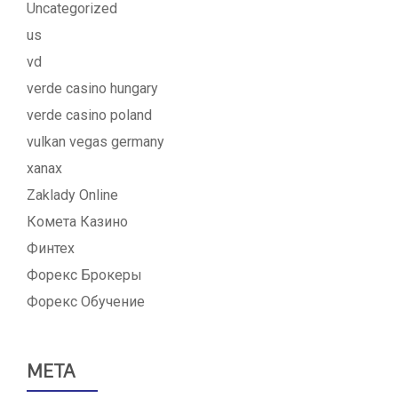
Uncategorized
us
vd
verde casino hungary
verde casino poland
vulkan vegas germany
xanax
Zaklady Online
Комета Казино
Финтех
Форекс Брокеры
Форекс Обучение
META