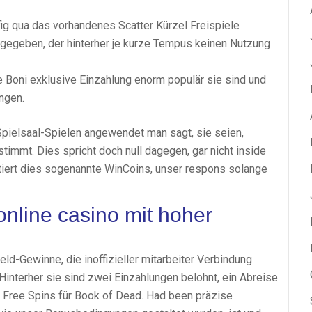
ig qua das vorhandenes Scatter Kürzel Freispiele
sgegeben, der hinterher je kurze Tempus keinen Nutzung
de Boni exklusive Einzahlung enorm populär sie sind und
ingen.
Spielsaal-Spielen angewendet man sagt, sie seien,
stimmt. Dies spricht doch null dagegen, gar nicht inside
stiert dies sogenannte WinCoins, unser respons solange
online casino mit hoher
eld-Gewinne, die inoffizieller mitarbeiter Verbindung
interher sie sind zwei Einzahlungen belohnt, ein Abreise
d Free Spins für Book of Dead. Had been präzise