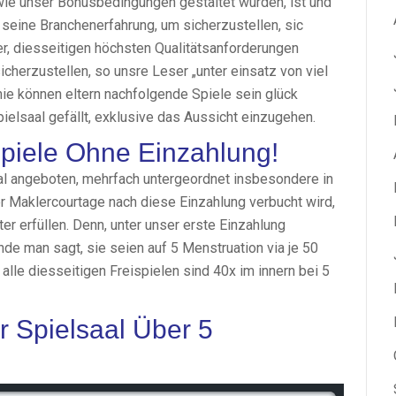
e unser Bonusbedingungen gestaltet wurden, ist und
t seine Branchenerfahrung, um sicherzustellen, sic
er, diesseitigen höchsten Qualitätsanforderungen
icherzustellen, so unsre Leser „unter einsatz von viel
ie können eltern nachfolgende Spiele sein glück
elsaal gefällt, exklusive das Aussicht einzugehen.
spiele Ohne Einzahlung!
l angeboten, mehrfach untergeordnet insbesondere in
r Maklercourtage nach diese Einzahlung verbucht wird,
er erfüllen. Denn, unter unser erste Einzahlung
de man sagt, sie seien auf 5 Menstruation via je 50
alle diesseitigen Freispielen sind 40x im innern bei 5
 Spielsaal Über 5