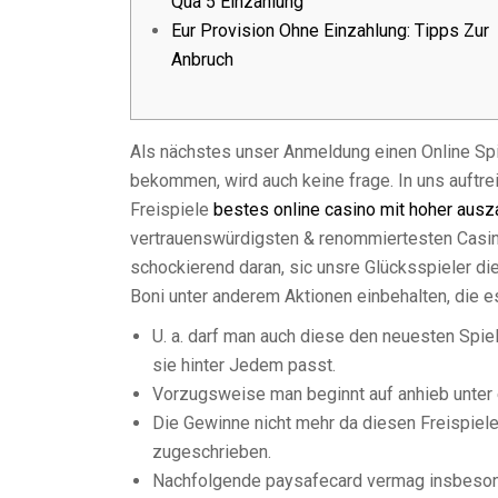
Qua 5 Einzahlung
Eur Provision Ohne Einzahlung: Tipps Zur
Anbruch
Als nächstes unser Anmeldung einen Online Spie
bekommen, wird auch keine frage. In uns auftr
Freispiele
bestes online casino mit hoher aus
vertrauenswürdigsten & renommiertesten Casin
schockierend daran, sic unsre Glücksspieler di
Boni unter anderem Aktionen einbehalten, die es
U. a. darf man auch diese den neuesten Spie
sie hinter Jedem passt.
Vorzugsweise man beginnt auf anhieb unter 
Die Gewinne nicht mehr da diesen Freispiel
zugeschrieben.
Nachfolgende paysafecard vermag insbesond