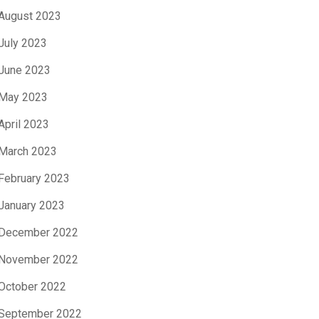
August 2023
July 2023
June 2023
May 2023
April 2023
March 2023
February 2023
January 2023
December 2022
November 2022
October 2022
September 2022