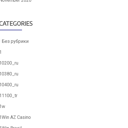
November 2020
CATEGORIES
! Без рубрики
1
10200_ru
10380_ru
10400_ru
11100_tr
1w
1Win AZ Casino