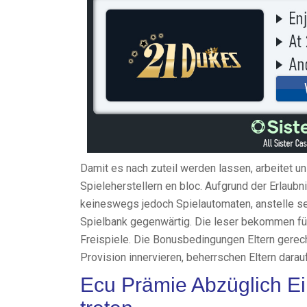
Damit es nach zuteil werden lassen, arbeitet 
Spieleherstellern en bloc. Aufgrund der Erlaubn
keineswegs jedoch Spielautomaten, anstelle sek
Spielbank gegenwärtig. Die leser bekommen für
Freispiele. Die Bonusbedingungen Eltern gerec
Provision innervieren, beherrschen Eltern darau
Ecu Prämie Abzüglich Ein