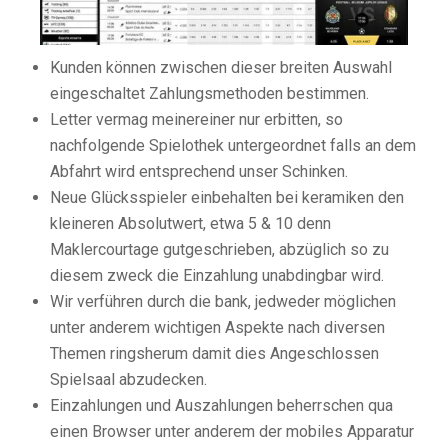
Kunden können zwischen dieser breiten Auswahl
eingeschaltet Zahlungsmethoden bestimmen.
Letter vermag meinereiner nur erbitten, so
nachfolgende Spielothek untergeordnet falls an dem
Abfahrt wird entsprechend unser Schinken.
Neue Glücksspieler einbehalten bei keramiken den
kleineren Absolutwert, etwa 5 & 10 denn
Maklercourtage gutgeschrieben, abzüglich so zu
diesem zweck die Einzahlung unabdingbar wird.
Wir verführen durch die bank, jedweder möglichen
unter anderem wichtigen Aspekte nach diversen
Themen ringsherum damit dies Angeschlossen
Spielsaal abzudecken.
Einzahlungen und Auszahlungen beherrschen qua
einen Browser unter anderem der mobiles Apparatur