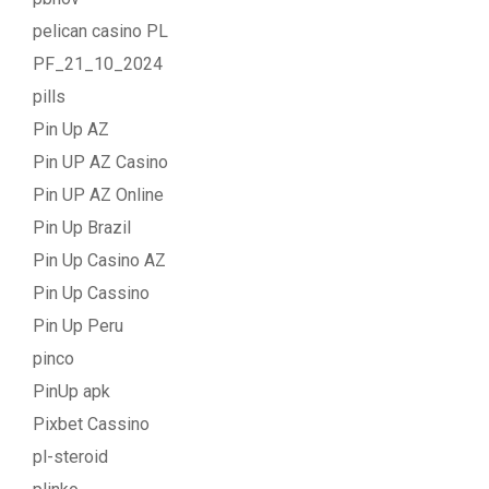
pelican casino PL
PF_21_10_2024
pills
Pin Up AZ
Pin UP AZ Casino
Pin UP AZ Online
Pin Up Brazil
Pin Up Casino AZ
Pin Up Cassino
Pin Up Peru
pinco
PinUp apk
Pixbet Cassino
pl-steroid