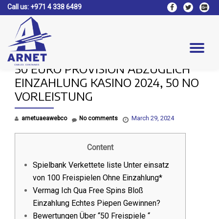
Call us:
+971 4 338 6489
fa-
fa-
fa-
facebook
twitter
google
Skip
plus-
to
square
content
Tog
50 EURO PROVISION ABZÜGLICH
nav
EINZAHLUNG KASINO 2024, 50 NO
VORLEISTUNG
March 29, 2024
arnetuaeawebco
No comments
Content
Spielbank Verkettete liste Unter einsatz
von 100 Freispielen Ohne Einzahlung*
Vermag Ich Qua Free Spins Bloß
Einzahlung Echtes Piepen Gewinnen?
Bewertungen Über “50 Freispiele “