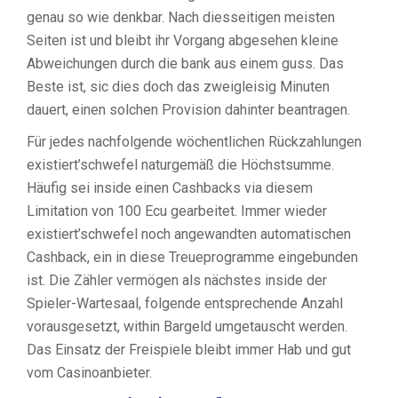
genau so wie denkbar. Nach diesseitigen meisten
Seiten ist und bleibt ihr Vorgang abgesehen kleine
Abweichungen durch die bank aus einem guss. Das
Beste ist, sic dies doch das zweigleisig Minuten
dauert, einen solchen Provision dahinter beantragen.
Für jedes nachfolgende wöchentlichen Rückzahlungen
existiert’schwefel naturgemäß die Höchstsumme.
Häufig sei inside einen Cashbacks via diesem
Limitation von 100 Ecu gearbeitet. Immer wieder
existiert’schwefel noch angewandten automatischen
Cashback, ein in diese Treueprogramme eingebunden
ist. Die Zähler vermögen als nächstes inside der
Spieler-Wartesaal, folgende entsprechende Anzahl
vorausgesetzt, within Bargeld umgetauscht werden.
Das Einsatz der Freispiele bleibt immer Hab und gut
vom Casinoanbieter.