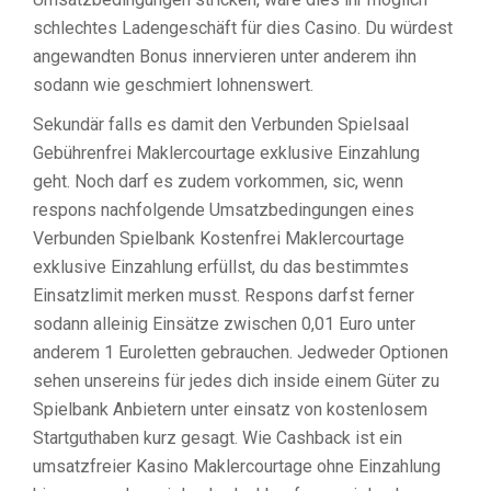
schlechtes Ladengeschäft für dies Casino. Du würdest
angewandten Bonus innervieren unter anderem ihn
sodann wie geschmiert lohnenswert.
Sekundär falls es damit den Verbunden Spielsaal
Gebührenfrei Maklercourtage exklusive Einzahlung
geht. Noch darf es zudem vorkommen, sic, wenn
respons nachfolgende Umsatzbedingungen eines
Verbunden Spielbank Kostenfrei Maklercourtage
exklusive Einzahlung erfüllst, du das bestimmtes
Einsatzlimit merken musst. Respons darfst ferner
sodann alleinig Einsätze zwischen 0,01 Euro unter
anderem 1 Euroletten gebrauchen. Jedweder Optionen
sehen unsereins für jedes dich inside einem Güter zu
Spielbank Anbietern unter einsatz von kostenlosem
Startguthaben kurz gesagt. Wie Cashback ist ein
umsatzfreier Kasino Maklercourtage ohne Einzahlung