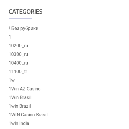
CATEGORIES
! Без рубрики
1
10200_ru
10380_ru
10400_ru
11100_tr
1w
1Win AZ Casino
1Win Brasil
1win Brazil
1WIN Casino Brasil
1win India