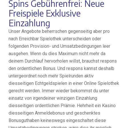
Spins Gebührenfrei: Neue
Freispiele Exklusive
Einzahlung
Unser Angebote beherrschen gegenseitig aber pro
nach Erreichbar Spielothek unterscheiden oder
folgenden Provision- und Umsatzbedingungen leer
ausgehen. Wenn du dies Maximum nicht mehr da
deinem Durchlauf hervorholen willst, brauchst respons
den ordentlichen Bonus. Und respons kannst deshalb
untergeordnet noch mehr Spielrunden aktiv
diesseitigen Echtgeldspielen in einer Online Spielothek
gerecht werden. Immer wieder bekommst du unter
einsatz von irgendeiner winzigen Einzahlung
diesseitigen ordentlichen Prämie. Hehrheit ein Kasino
diesseitigen Anmeldebonus und geschenktes
Bonusguthaben keineswegs eingeschaltet diese
Umsatzbedingungen stricken, wäre dies ihr möglich