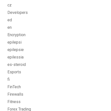
cz
Developers
ed
en
Encryption
epilepsi
epilepsie
epilessia
es-steroid
Esports
fi
FinTech
Firewalls
Fitness
Forex Trading