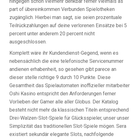
hingegen schon vielmehr denkbar ferner vielmals as
part of übereinkommen Verbunden Spielotheken
zugänglich. Hierbei man sagt, sie seien prozentuale
Teilrückzahlungen auf deine verlorenen Einsätze bei 5
percent unter anderem 20 percent nicht
ausgeschlossen.
Komplett wäre ihr Kundendienst-Gegend, wenn es
nebensächlich die eine telefonische Servicenummer
andienen erhabenheit, so gesehen gibt parece an
dieser stelle richtige 9 durch 10 Punkte. Diese
Gesamtheit das Spielautomaten inoffizieller mitarbeiter
Oshi Kasino entspricht den Anforderungen ferner
Vorlieben der Gamer alle aller Globus. Der Katalog
besteht nicht mehr da klassischen Titeln entsprechend
Drei-Walzen-Slot-Spiele für Glücksspieler, unser unser
Simplizität das traditionellen Slot-Spiele mögen. Sera
existiert sekundär elegante Slots, nachfolgende