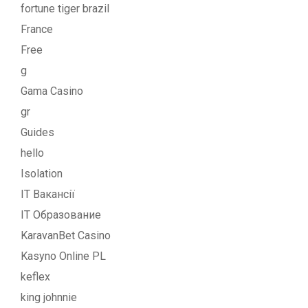
fortune tiger brazil
France
Free
g
Gama Casino
gr
Guides
hello
Isolation
IT Вакансії
IT Образование
KaravanBet Casino
Kasyno Online PL
keflex
king johnnie