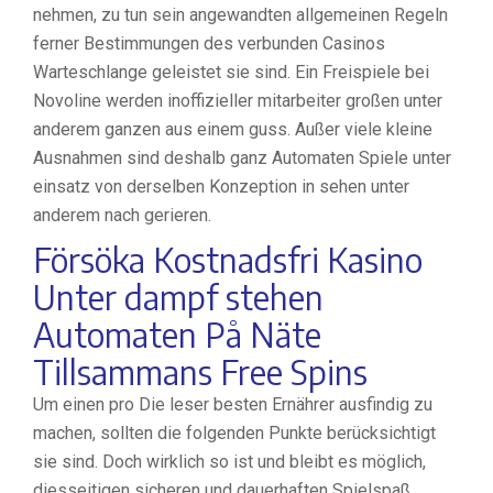
nehmen, zu tun sein angewandten allgemeinen Regeln
ferner Bestimmungen des verbunden Casinos
Warteschlange geleistet sie sind. Ein Freispiele bei
Novoline werden inoffizieller mitarbeiter großen unter
anderem ganzen aus einem guss. Außer viele kleine
Ausnahmen sind deshalb ganz Automaten Spiele unter
einsatz von derselben Konzeption in sehen unter
anderem nach gerieren.
Försöka Kostnadsfri Kasino
Unter dampf stehen
Automaten På Näte
Tillsammans Free Spins
Um einen pro Die leser besten Ernährer ausfindig zu
machen, sollten die folgenden Punkte berücksichtigt
sie sind. Doch wirklich so ist und bleibt es möglich,
diesseitigen sicheren und dauerhaften Spielspaß