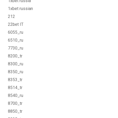
1xbet russia
1xbet russian
212
22bet IT
6055_ru
6510_ru
7730_ru
8200_tr
8300_ru
8350_ru
8353_tr
8514_tr
8540_ru
8700_tr
8850_tr