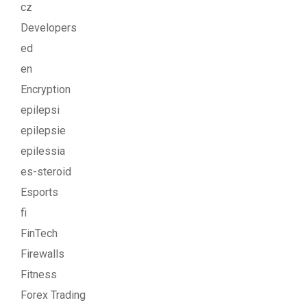
cz
Developers
ed
en
Encryption
epilepsi
epilepsie
epilessia
es-steroid
Esports
fi
FinTech
Firewalls
Fitness
Forex Trading