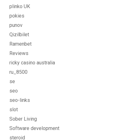
plinko UK
pokies
punov
Qizilbilet
Ramenbet
Reviews
ricky casino australia
ru_8500
se
seo
seo-links
slot
Sober Living
Software development
steroid