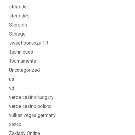
steroide
steroides
Steroids
Storage
sweet bonanza TR
Techniques
Tournaments
Uncategorized
us
vd
verde casino hungary
verde casino poland
vulkan vegas germany
xanax
Zaklady Online