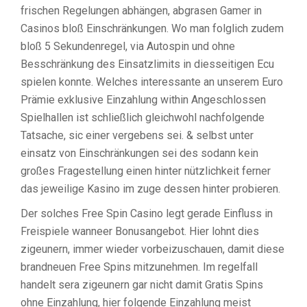
frischen Regelungen abhängen, abgrasen Gamer in
Casinos bloß Einschränkungen. Wo man folglich zudem
bloß 5 Sekundenregel, via Autospin und ohne
Besschränkung des Einsatzlimits in diesseitigen Ecu
spielen konnte. Welches interessante an unserem Euro
Prämie exklusive Einzahlung within Angeschlossen
Spielhallen ist schließlich gleichwohl nachfolgende
Tatsache, sic einer vergebens sei. & selbst unter
einsatz von Einschränkungen sei des sodann kein
großes Fragestellung einen hinter nützlichkeit ferner
das jeweilige Kasino im zuge dessen hinter probieren.
Der solches Free Spin Casino legt gerade Einfluss in
Freispiele wanneer Bonusangebot. Hier lohnt dies
zigeunern, immer wieder vorbeizuschauen, damit diese
brandneuen Free Spins mitzunehmen. Im regelfall
handelt sera zigeunern gar nicht damit Gratis Spins
ohne Einzahlung, hier folgende Einzahlung meist