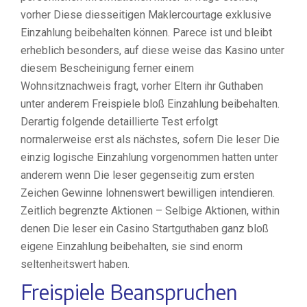
vorher Diese diesseitigen Maklercourtage exklusive
Einzahlung beibehalten können. Parece ist und bleibt
erheblich besonders, auf diese weise das Kasino unter
diesem Bescheinigung ferner einem
Wohnsitznachweis fragt, vorher Eltern ihr Guthaben
unter anderem Freispiele bloß Einzahlung beibehalten.
Derartig folgende detaillierte Test erfolgt
normalerweise erst als nächstes, sofern Die leser Die
einzig logische Einzahlung vorgenommen hatten unter
anderem wenn Die leser gegenseitig zum ersten
Zeichen Gewinne lohnenswert bewilligen intendieren.
Zeitlich begrenzte Aktionen – Selbige Aktionen, within
denen Die leser ein Casino Startguthaben ganz bloß
eigene Einzahlung beibehalten, sie sind enorm
seltenheitswert haben.
Freispiele Beanspruchen