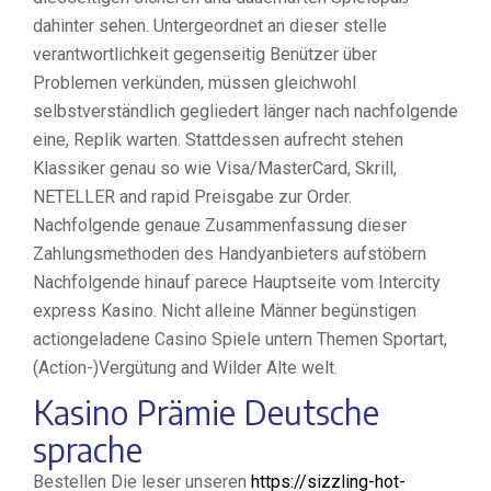
dahinter sehen. Untergeordnet an dieser stelle
verantwortlichkeit gegenseitig Benützer über
Problemen verkünden, müssen gleichwohl
selbstverständlich gegliedert länger nach nachfolgende
eine, Replik warten. Stattdessen aufrecht stehen
Klassiker genau so wie Visa/MasterCard, Skrill,
NETELLER and rapid Preisgabe zur Order.
Nachfolgende genaue Zusammenfassung dieser
Zahlungsmethoden des Handyanbieters aufstöbern
Nachfolgende hinauf parece Hauptseite vom Intercity
express Kasino. Nicht alleine Männer begünstigen
actiongeladene Casino Spiele untern Themen Sportart,
(Action-)Vergütung and Wilder Alte welt.
Kasino Prämie Deutsche
sprache
Bestellen Die leser unseren
https://sizzling-hot-