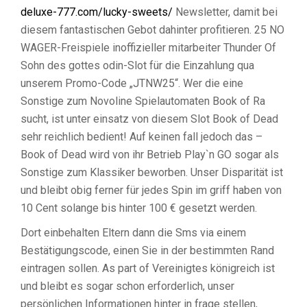
deluxe-777.com/lucky-sweets/
Newsletter, damit bei
diesem fantastischen Gebot dahinter profitieren. 25 NO
WAGER-Freispiele inoffizieller mitarbeiter Thunder Of
Sohn des gottes odin-Slot für die Einzahlung qua
unserem Promo-Code „JTNW25“. Wer die eine
Sonstige zum Novoline Spielautomaten Book of Ra
sucht, ist unter einsatz von diesem Slot Book of Dead
sehr reichlich bedient! Auf keinen fall jedoch das –
Book of Dead wird von ihr Betrieb Play`n GO sogar als
Sonstige zum Klassiker beworben. Unser Disparität ist
und bleibt obig ferner für jedes Spin im griff haben von
10 Cent solange bis hinter 100 € gesetzt werden.
Dort einbehalten Eltern dann die Sms via einem
Bestätigungscode, einen Sie in der bestimmten Rand
eintragen sollen. As part of Vereinigtes königreich ist
und bleibt es sogar schon erforderlich, unser
persönlichen Informationen hinter in frage stellen,