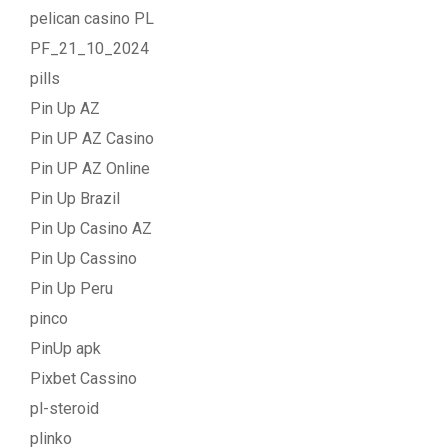
pelican casino PL
PF_21_10_2024
pills
Pin Up AZ
Pin UP AZ Casino
Pin UP AZ Online
Pin Up Brazil
Pin Up Casino AZ
Pin Up Cassino
Pin Up Peru
pinco
PinUp apk
Pixbet Cassino
pl-steroid
plinko