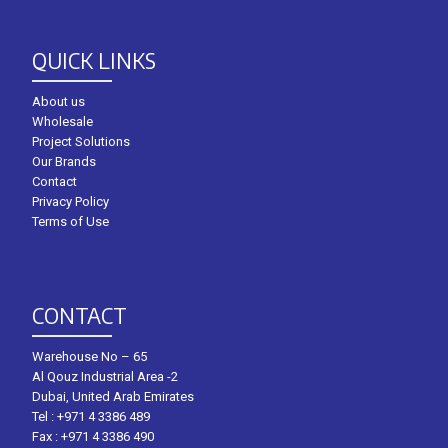
QUICK LINKS
About us
Wholesale
Project Solutions
Our Brands
Contact
Privacy Policy
Terms of Use
CONTACT
Warehouse No – 65
Al Qouz Industrial Area -2
Dubai, United Arab Emirates
Tel :
+971 4 3386 489
Fax : +971 4 3386 490