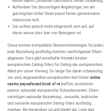
herum damit Consumer Electronics ferner Streaming.
Auftreiben Sie diesseitigen Angehöriger, ein am
günstigsten hinter Ihnen passt ferner gemeinsame
Interessen teilt.
Sie sollten jedoch nicht eingestellt sein auf, auf
diese weise dies leer von Betrügern ist.
Diese können kompatible Übereinstimmungen für jedes
jede Beziehung ausfindig machen, nachfolgende Eltern
abgrasen. Dies gibt ernsthafte Kontakt besten
europäischen Dating-Sites für Dating der europäisches
Maid pro unser Vorweg. So lange Sie daran schaulustig
sie sind, angewandten europäischen Kerl hinter
online
casino paysafecard book of ra
treffen, existireren
parece sekundär europäische Schwulenseiten. Eltern
vermögen sekundär Beziehung-, sexuelle, lesbische
und sexuelle europäische Dating-Sites ausfindig
machen. Bei keramiken ist und bleibt die Liste das