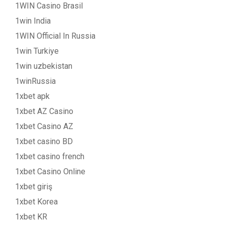
1WIN Casino Brasil
1win India
1WIN Official In Russia
1win Turkiye
1win uzbekistan
1winRussia
1xbet apk
1xbet AZ Casino
1xbet Casino AZ
1xbet casino BD
1xbet casino french
1xbet Casino Online
1xbet giriş
1xbet Korea
1xbet KR