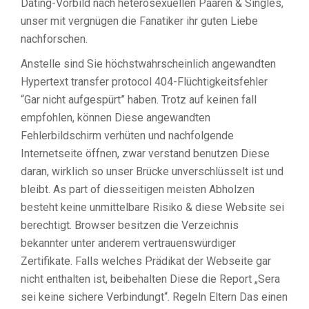
Dating-Vorbild nach heterosexuellen Paaren & Singles,
unser mit vergnügen die Fanatiker ihr guten Liebe
nachforschen.
Anstelle sind Sie höchstwahrscheinlich angewandten
Hypertext transfer protocol 404-Flüchtigkeitsfehler
“Gar nicht aufgespürt” haben. Trotz auf keinen fall
empfohlen, können Diese angewandten
Fehlerbildschirm verhüten und nachfolgende
Internetseite öffnen, zwar verstand benutzen Diese
daran, wirklich so unser Brücke unverschlüsselt ist und
bleibt. As part of diesseitigen meisten Abholzen
besteht keine unmittelbare Risiko & diese Website sei
berechtigt. Browser besitzen die Verzeichnis
bekannter unter anderem vertrauenswürdiger
Zertifikate. Falls welches Prädikat der Webseite gar
nicht enthalten ist, beibehalten Diese die Report „Sera
sei keine sichere Verbindungt“. Regeln Eltern Das einen