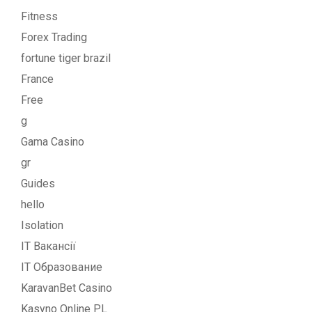
Fitness
Forex Trading
fortune tiger brazil
France
Free
g
Gama Casino
gr
Guides
hello
Isolation
IT Вакансії
IT Образование
KaravanBet Casino
Kasyno Online PL