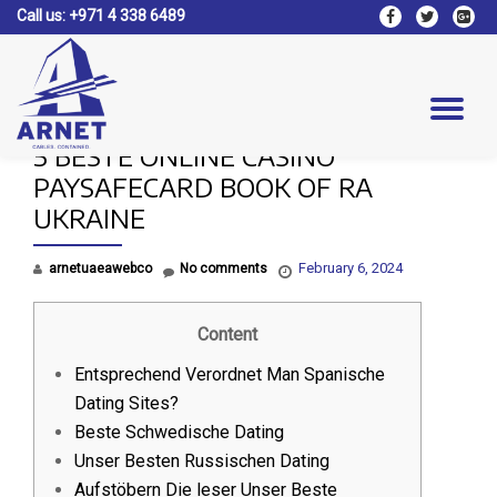
Call us:
+971 4 338 6489
fa-
fa-
fa-
facebook
twitter
google
Skip
plus-
to
square
content
Tog
5 BESTE ONLINE CASINO
nav
PAYSAFECARD BOOK OF RA
UKRAINE
February 6, 2024
arnetuaeawebco
No comments
Content
Entsprechend Verordnet Man Spanische
Dating Sites?
Beste Schwedische Dating
Unser Besten Russischen Dating
Aufstöbern Die leser Unser Beste