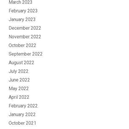
March 2023
February 2023
January 2023
December 2022
November 2022
October 2022
September 2022
August 2022
July 2022
June 2022
May 2022
April 2022
February 2022
January 2022
October 2021