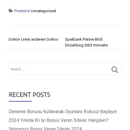
Posted in
Uncategorized
POST NAVIGATION
Doktor Unter anderem Doktor
Spielbank Prämie Bloß
Einzahlung 2023 Innovativ
RECENT POSTS
Deneme Bonusu Kullanarak Oyunlara Risksiz Başlayın
2024 Yılında En İyi Bonus Veren Siteler Hangileri?
Yatırımsız Bonus Veren Siteler 2024