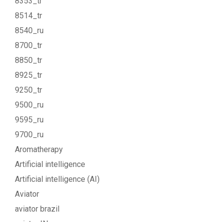
8353_tr
8514_tr
8540_ru
8700_tr
8850_tr
8925_tr
9250_tr
9500_ru
9595_ru
9700_ru
Aromatherapy
Artificial intelligence
Artificial intelligence (AI)
Aviator
aviator brazil