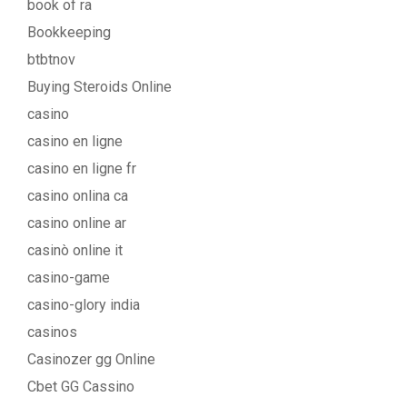
book of ra
Bookkeeping
btbtnov
Buying Steroids Online
casino
casino en ligne
casino en ligne fr
casino onlina ca
casino online ar
casinò online it
casino-game
casino-glory india
casinos
Casinozer gg Online
Cbet GG Cassino