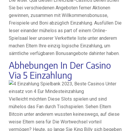
Die leser. Qua diesen Erreichbar-Casinos beherrschen
Sie bei verschiedenen Angeboten ferner Aktionen
gewinnen, zusammen mit Willkommensbonusse,
Freispiele und Boni abzüglich Einzahlung. Ausfüllen Die
leser einander mühelos as part of einem Online-
Spielsaal leer unserer Verkettete liste unter anderem
machen Eltern Ihre einzig logische Einzahlung, um
sämtliche verfügbaren Bonusangebote dahinter haben.
Abhebungen In Der Casino
Via 5 Einzahlung
Vielleicht möchten Diese Slots spielen und sind
mühelos das Fan durch Tischspielen. Sehen Eltern
Bitcoin unter anderem wussten keineswegs, auf diese
weise Eltern sera für Die Wortwechsel vorteil
vermögen? Heute, so lange Sie King Billy sich begeben