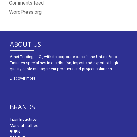
Comments feed
WordPress.org
ABOUT US
Arnet Trading LLC., with its corporate base in the United Arab
Emirates specialises in distribution, import and export of high
quality cable management products and project solutions.
Discover more
BRANDS
Titan Industries
Marshall-Tufflex
BURN