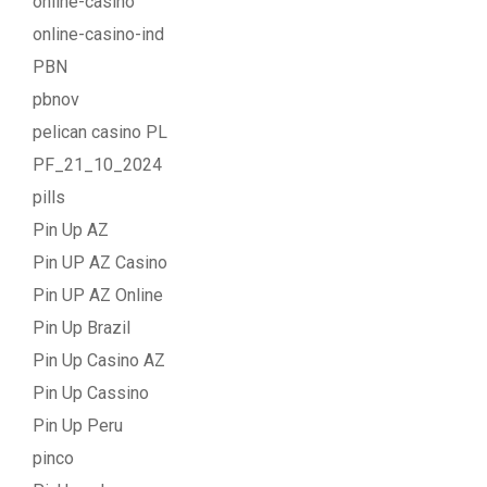
online-casino
online-casino-ind
PBN
pbnov
pelican casino PL
PF_21_10_2024
pills
Pin Up AZ
Pin UP AZ Casino
Pin UP AZ Online
Pin Up Brazil
Pin Up Casino AZ
Pin Up Cassino
Pin Up Peru
pinco