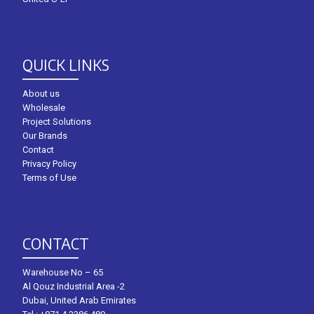
QUICK LINKS
About us
Wholesale
Project Solutions
Our Brands
Contact
Privacy Policy
Terms of Use
CONTACT
Warehouse No – 65
Al Qouz Industrial Area -2
Dubai, United Arab Emirates