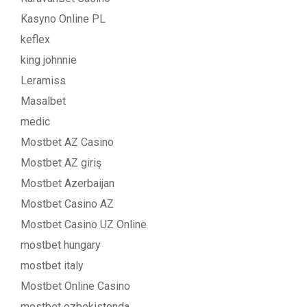
Kasyno Online PL
keflex
king johnnie
Leramiss
Masalbet
medic
Mostbet AZ Casino
Mostbet AZ giriş
Mostbet Azerbaijan
Mostbet Casino AZ
Mostbet Casino UZ Online
mostbet hungary
mostbet italy
Mostbet Online Casino
mostbet ozbekistonda