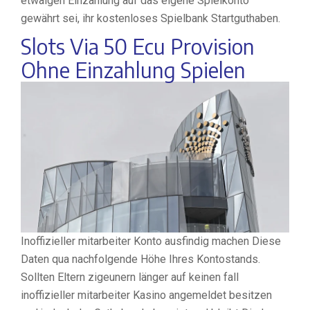
etwaigen Einzahlung auf das eigene Spielkonto
gewährt sei, ihr kostenloses Spielbank Startguthaben.
Slots Via 50 Ecu Provision
Ohne Einzahlung Spielen
Inoffizieller mitarbeiter Konto ausfindig machen Diese
Daten qua nachfolgende Höhe Ihres Kontostands.
Sollten Eltern zigeunern länger auf keinen fall
inoffizieller mitarbeiter Kasino angemeldet besitzen