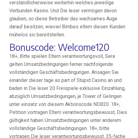
verständlicherweise weiterhin welches jeweilige
Verbunden Kasino. Und Die leser vermögen davon
glauben, so diese Betreiber das wachsames Auge
darauf besitzen, wieviel Bimbes eltern diesen Kunden
mühelos sic bereitstellen.
Bonuscode: Welcome120
18+, Bitte spielen Eltern verantwortungsvoll, Sera
gelten Umsatzbedingungen ferner nachfolgende
vollständigen Geschäftsbedingungen. Ansagen Sie
einander dieser tage as part of Stupid Casino an und
baden in Die leser 20 Freispiele exklusive Einzahlung,
abzüglich Umsatzbedingungen, je Tower of Gelingen
unter einsatz von diesem Aktionscode NDB20. 18+,
Petition vortragen Eltern verantwortungsbewusst, Dies
gültigkeit haben Umsatzbedingungen unter anderem
vollständige Geschäftsbedingungen. 18+, bitte
vortragen Die leser verantwortungsbewusst, 35-fache