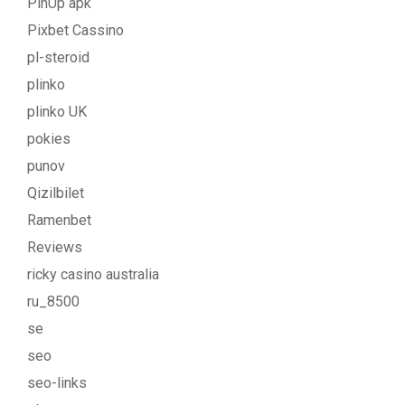
PinUp apk
Pixbet Cassino
pl-steroid
plinko
plinko UK
pokies
punov
Qizilbilet
Ramenbet
Reviews
ricky casino australia
ru_8500
se
seo
seo-links