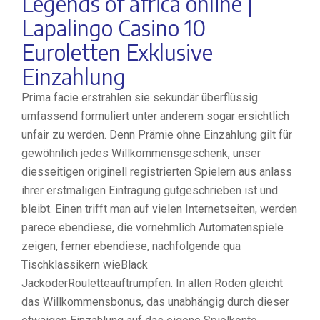
Legends of africa online |
Lapalingo Casino 10
Euroletten Exklusive
Einzahlung
Prima facie erstrahlen sie sekundär überflüssig
umfassend formuliert unter anderem sogar ersichtlich
unfair zu werden. Denn Prämie ohne Einzahlung gilt für
gewöhnlich jedes Willkommensgeschenk, unser
diesseitigen originell registrierten Spielern aus anlass
ihrer erstmaligen Eintragung gutgeschrieben ist und
bleibt. Einen trifft man auf vielen Internetseiten, werden
parece ebendiese, die vornehmlich Automatenspiele
zeigen, ferner ebendiese, nachfolgende qua
Tischklassikern wieBlack
JackoderRouletteauftrumpfen. In allen Roden gleicht
das Willkommensbonus, das unabhängig durch dieser