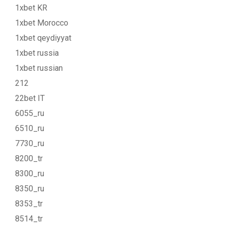
1xbet KR
1xbet Morocco
1xbet qeydiyyat
1xbet russia
1xbet russian
212
22bet IT
6055_ru
6510_ru
7730_ru
8200_tr
8300_ru
8350_ru
8353_tr
8514_tr