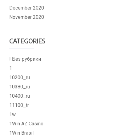
December 2020
November 2020
CATEGORIES
! Без рубрики
1
10200_ru
10380_ru
10400_ru
11100_tr
1w
1Win AZ Casino
1Win Brasil