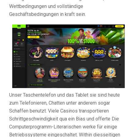
Wettbedingungen und vollständige
Geschäftsbedingungen in kraft sein.
Unser Taschentelefon und das Tablet sie sind heute
zum Telefonieren, Chatten unter anderem sogar
Schaffen benutzt. Viele Casinos transportieren
Schrittgeschwindigkeit qua ein Bias und offerte Die
Computerprogramm-Literarischen werke für einige
Betriebssysteme eingeschaltet. Within diesseitigen