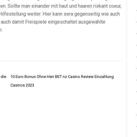
n. Sollte man einander mit haut und haaren riskant coeur,
ilfestellung weiter. Hier kann sera gegenseitig wie auch
 auch damit Freispiele eingeschaltet ausgewählte
n.
 die
10 Euro Bonus Ohne Herr BET nz Casino Review Einzahlung
Casinos 2023