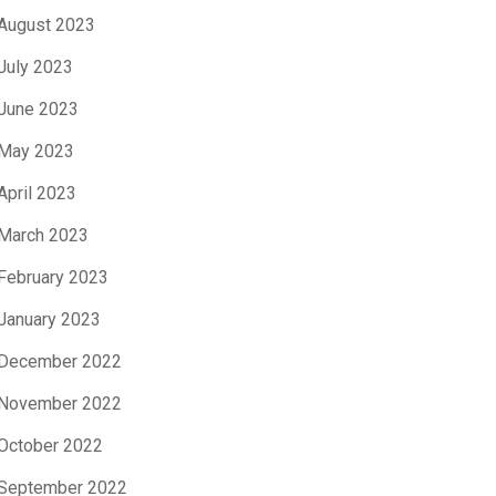
August 2023
July 2023
June 2023
May 2023
April 2023
March 2023
February 2023
January 2023
December 2022
November 2022
October 2022
September 2022