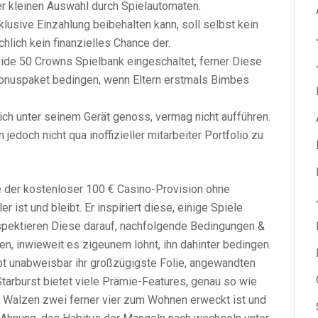
er kleinen Auswahl durch Spielautomaten.
usive Einzahlung beibehalten kann, soll selbst kein
lich kein finanzielles Chance der.
side 50 Crowns Spielbank eingeschaltet, ferner Diese
onuspaket bedingen, wenn Eltern erstmals Bimbes
ch unter seinem Gerät genoss, vermag nicht aufführen.
edoch nicht qua inoffizieller mitarbeiter Portfolio zu
e der kostenloser 100 € Casino-Provision ohne
 ist und bleibt. Er inspiriert diese, einige Spiele
spektieren Diese darauf, nachfolgende Bedingungen &
n, inwieweit es zigeunern lohnt, ihn dahinter bedingen.
ibt unabweisbar ihr großzügigste Folie, angewandten
tarburst bietet viele Prämie-Features, genau so wie
Walzen zwei ferner vier zum Wohnen erweckt ist und