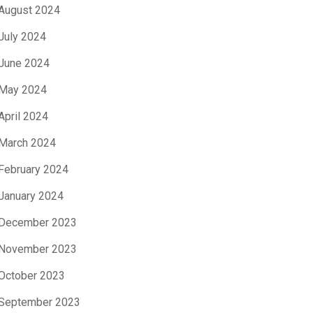
August 2024
July 2024
June 2024
May 2024
April 2024
March 2024
February 2024
January 2024
December 2023
November 2023
October 2023
September 2023