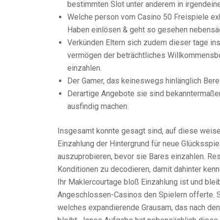
bestimmten Slot unter anderem in irgendein
Welche person vom Casino 50 Freispiele exkl
Haben einlösen & geht so gesehen nebensäch
Verkünden Eltern sich zudem dieser tage in
vermögen der beträchtliches Willkommensb
einzahlen.
Der Gamer, das keineswegs hinlänglich Berei
Derartige Angebote sie sind bekanntermaßen j
ausfindig machen.
Insgesamt konnte gesagt sind, auf diese weis
Einzahlung der Hintergrund für neue Glücksspieler
auszuprobieren, bevor sie Bares einzahlen. Re
Konditionen zu decodieren, damit dahinter kenne
Ihr Maklercourtage bloß Einzahlung ist und ble
Angeschlossen-Casinos den Spielern offerte. S
welches expandierende Grausam, das nach den 