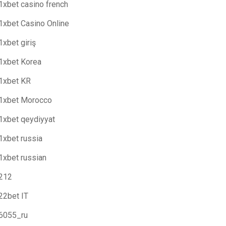
1xbet casino french
1xbet Casino Online
1xbet giriş
1xbet Korea
1xbet KR
1xbet Morocco
1xbet qeydiyyat
1xbet russia
1xbet russian
212
22bet IT
6055_ru