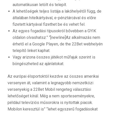
automatikusan letölt és telepít.
A lehetőségek teljes listája a lakóhelyétől függ, de
általában hitelkártyával, e-pénztárcával és előre
fizetett kártyával fizethet be és vehet fel.
Az egyes fogadási típusokról bővebben a GYIK
oldalon olvashatsz.” “[newline]Az alkalmazás nem
érhető el a Google Playen, de the 22Bet webhelyén
telepítő linket kaphat.
Vagy arizona összes játékot műfajuk szerint is
böngészheted az ajánlatokat.
Az európai élsportoktól kezdve az összes amerikai
versenyen át, valamint a legnagyobb nemzetközi
versenyekig a 22Bet Mobil rengeteg választási
lehetőséget kínál. Még a nem sporteseményekre,
például televíziós műsorokra is nyitottak piacok.
Mobilon keresztül is” “lehet egyszerű fogadásokat