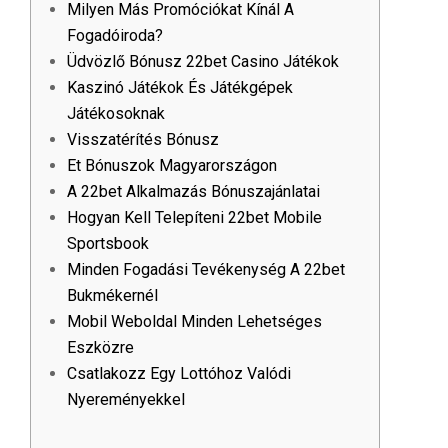
Milyen Más Promóciókat Kínál A
Fogadóiroda?
Üdvözlő Bónusz 22bet Casino Játékok
Kaszinó Játékok És Játékgépek
Játékosoknak
Visszatérítés Bónusz
Et Bónuszok Magyarországon
A 22bet Alkalmazás Bónuszajánlatai
Hogyan Kell Telepíteni 22bet Mobile
Sportsbook
Minden Fogadási Tevékenység A 22bet
Bukmékernél
Mobil Weboldal Minden Lehetséges
Eszközre
Csatlakozz Egy Lottóhoz Valódi
Nyereményekkel