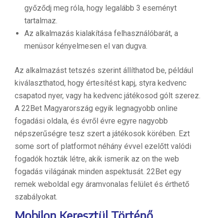
győződj meg róla, hogy legalább 3 eseményt
tartalmaz.
Az alkalmazás kialakítása felhasználóbarát, a
menüsor kényelmesen el van dugva.
Az alkalmazást tetszés szerint állíthatod be, például
kiválaszthatod, hogy értesítést kapj, styra kedvenc
csapatod nyer, vagy ha kedvenc játékosod gólt szerez.
A 22Bet Magyarország egyik legnagyobb online
fogadási oldala, és évről évre egyre nagyobb
népszerűségre tesz szert a játékosok körében. Ezt
some sort of platformot néhány évvel ezelőtt valódi
fogadók hozták létre, akik ismerik az on the web
fogadás világának minden aspektusát. 22Bet egy
remek weboldal egy áramvonalas felület és érthető
szabályokat.
Mobilon Keresztül Történő