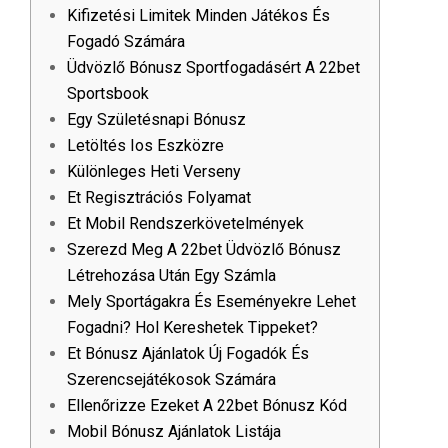
Kifizetési Limitek Minden Játékos És
Fogadó Számára
Üdvözlő Bónusz Sportfogadásért A 22bet
Sportsbook
Egy Születésnapi Bónusz
Letöltés Ios Eszközre
Különleges Heti Verseny
Et Regisztrációs Folyamat
Et Mobil Rendszerkövetelmények
Szerezd Meg A 22bet Üdvözlő Bónusz
Létrehozása Után Egy Számla
Mely Sportágakra És Eseményekre Lehet
Fogadni? Hol Kereshetek Tippeket?
Et Bónusz Ajánlatok Új Fogadók És
Szerencsejátékosok Számára
Ellenőrizze Ezeket A 22bet Bónusz Kód
Mobil Bónusz Ajánlatok Listája