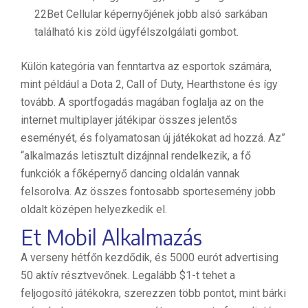
22Bet Cellular képernyőjének jobb alsó sarkában
található kis zöld ügyfélszolgálati gombot.
Külön kategória van fenntartva az esportok számára,
mint például a Dota 2, Call of Duty, Hearthstone és így
tovább. A sportfogadás magában foglalja az on the
internet multiplayer játékipar összes jelentős
eseményét, és folyamatosan új játékokat ad hozzá. Az”
“alkalmazás letisztult dizájnnal rendelkezik, a fő
funkciók a főképernyő dancing oldalán vannak
felsorolva. Az összes fontosabb sportesemény jobb
oldalt középen helyezkedik el.
Et Mobil Alkalmazás
A verseny hétfőn kezdődik, és 5000 eurót advertising
50 aktív résztvevőnek. Legalább $1-t tehet a
feljogosító játékokra, szerezzen több pontot, mint bárki