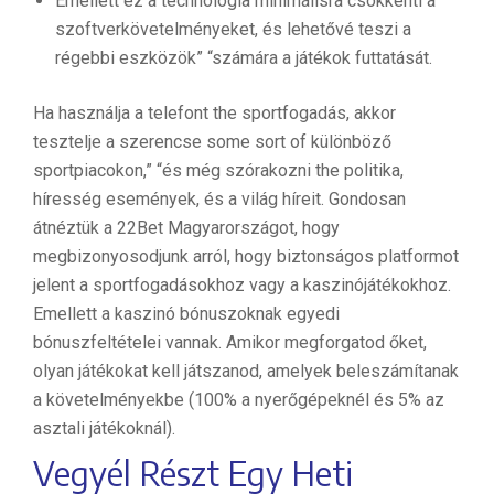
Emellett ez a technológia minimálisra csökkenti a
szoftverkövetelményeket, és lehetővé teszi a
régebbi eszközök” “számára a játékok futtatását.
Ha használja a telefont the sportfogadás, akkor
tesztelje a szerencse some sort of különböző
sportpiacokon,” “és még szórakozni the politika,
híresség események, és a világ híreit. Gondosan
átnéztük a 22Bet Magyarországot, hogy
megbizonyosodjunk arról, hogy biztonságos platformot
jelent a sportfogadásokhoz vagy a kaszinójátékokhoz.
Emellett a kaszinó bónuszoknak egyedi
bónuszfeltételei vannak. Amikor megforgatod őket,
olyan játékokat kell játszanod, amelyek beleszámítanak
a követelményekbe (100% a nyerőgépeknél és 5% az
asztali játékoknál).
Vegyél Részt Egy Heti