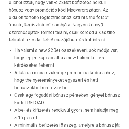
ellenőrizzük, hogy van-e 22Bet befizetés nélküli
bónusz vagy promóciós kód Magyarországon. Az
oldalon történő regisztrációhoz kattints the felső”
“menü „Regisztráció” gombjára. Nagyon könnyű
szerencsejáték termet találni, csak keresd a Kaszinó
feliratot az oldal felső mezőjében, és kattints rá.
Ha valami a new 22Bet összekeveri, sok módja van,
hogy lépjen kapcsolatba a new bukméker, és
kérdéseket feltenni.
Általában nincs szüksége promóciós kódra ahhoz,
hogy the nyereményeket egyszeri és heti
bónuszokból szerezze be.
Csak egy fogadási bónusz pénteken igényel bónusz
kódot RELOAD.
A be- és kifizetés rendkívül gyors, nem haladja meg
a 15 percet.
A minimális befizetési összeg, amelyre a bónusz jár,