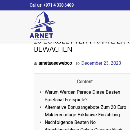
Call us:
+971 4 338 6489
Skip
to
content
20 EUROLETTEN PRÄMIE EXK
BEWACHEN
arnetuaeawebco
December 23, 2023
Content
Warum Werden Parece Diese Besten
Spielsaal Freispiele?
Alternative Bonusangebote Zum 20 Euro
Maklercourtage Exklusive Einzahlung
Nachfolgende Besten No
Abschlagzahlung Online Casinos Nach