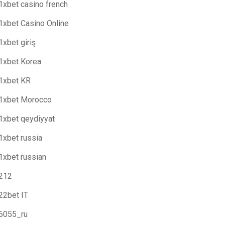
1xbet casino french
1xbet Casino Online
1xbet giriş
1xbet Korea
1xbet KR
1xbet Morocco
1xbet qeydiyyat
1xbet russia
1xbet russian
212
22bet IT
6055_ru