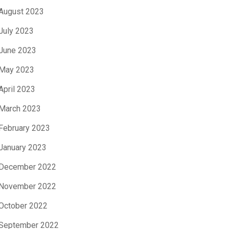
August 2023
July 2023
June 2023
May 2023
April 2023
March 2023
February 2023
January 2023
December 2022
November 2022
October 2022
September 2022