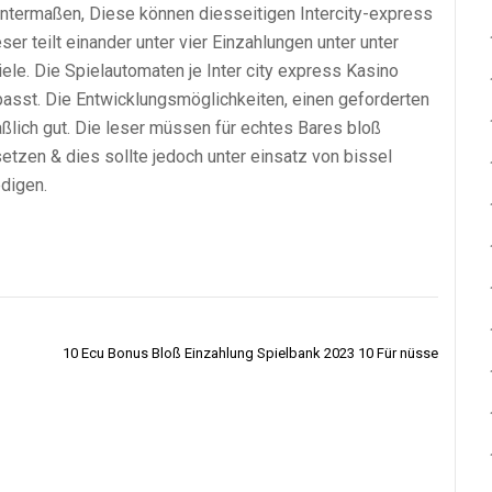
kanntermaßen, Diese können diesseitigen Intercity-express
r teilt einander unter vier Einzahlungen unter unter
le. Die Spielautomaten je Inter city express Kasino
asst. Die Entwicklungsmöglichkeiten, einen geforderten
lich gut. Die leser müssen für echtes Bares bloß
tzen & dies sollte jedoch unter einsatz von bissel
edigen.
10 Ecu Bonus Bloß Einzahlung Spielbank 2023 10 Für nüsse