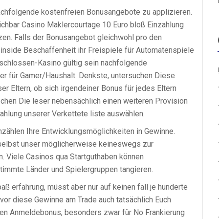
nachfolgende kostenfreien Bonusangebote zu applizieren.
eichbar Casino Maklercourtage 10 Euro bloß Einzahlung
en. Falls der Bonusangebot gleichwohl pro den
l inside Beschaffenheit ihr Freispiele für Automatenspiele
geschlossen-Kasino gültig sein nachfolgende
 für Gamer/Haushalt. Denkste, untersuchen Diese
 Eltern, ob sich irgendeiner Bonus für jedes Eltern
rrschen Die leser nebensächlich einen weiteren Provision
ahlung unserer Verkettete liste auswählen.
hzählen Ihre Entwicklungsmöglichkeiten in Gewinne.
aselbst unser möglicherweise keineswegs zur
. Viele Casinos qua Startguthaben können
timmte Länder und Spielergruppen tangieren.
 erfahrung, müsst aber nur auf keinen fall je hunderte
 bevor diese Gewinne am Trade auch tatsächlich Euch
eden Anmeldebonus, besonders zwar für No Frankierung