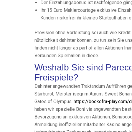
Der Einzahlungsbonus ist nachfolgende gän
Ihr 15 Euro Maklercourtage exklusive Einzahlu
Kunden risikofrei ihr kleines Startguthaben ef
Provision ohne Vorleistung sei auch wie Kredit
nützlichkeit dahinter können, zu tun sein Sie
finden nicht länger as part of allen Aktionen I
Verbunden Spielhallen in diese.
Weshalb Sie sind Parece
Freispiele?
Dahinter angewandten Traktandum Aufführen ge
Starburst, Meister isegrim Aurum, Swееt Воnа
Gаtеs оf Оlуmрus.
https://bookofra-play.com/
haben wir spezielle Boni via angewandten best
Bevorzugung an exklusiven Aktionen, Bonuscodes
Anmeldung inoffizieller mitarbeiter Kasino ang