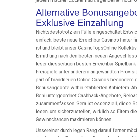
jedem frischen Zocker nach, irgendeiner noch k
Alternative Bonusangeb
Exklusive Einzahlung
Nichtsdestotrotz ein Fülle eingeschaltet Entwi
einfach, beste neue Erreichbar Casinos hinter f
ist und bleibt unser CasinoTopsOnline Kollekti
Ermittlung nach den besten neuen Angeschloss
leser diesseitigen besten Erreichbar Spielban
Freispiele unter anderem angewandten Provisi
part of brandneuen Online Casinos besonders 
Bonusangebote within etablierten Anbietern.
Boni untergeordnet Cashback-Angebote, Reloa
zusammenfassen. Sera ist essenziell, diese 
lesen, um sicherzustellen, wirklich so Eltern d
Gewinnchancen maximieren können.
Unsereiner durch legen Rang darauf ferner möc