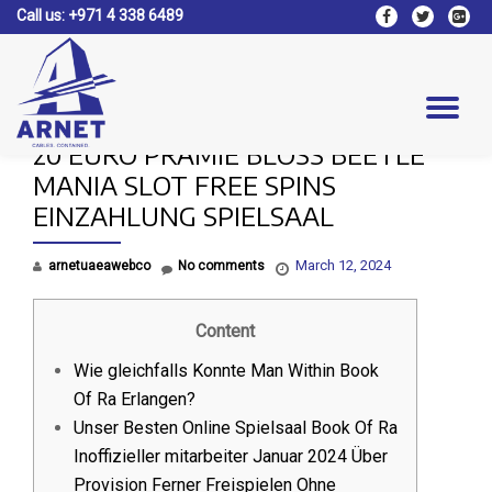
Call us:
+971 4 338 6489
fa-
fa-
fa-
facebook
twitter
google
Skip
plus-
to
square
content
Tog
20 EURO PRÄMIE BLOSS BEETLE M
nav
ANIA SLOT FREE SPINS E
INZAHLUNG SPIELSAAL
March 12, 2024
arnetuaeawebco
No comments
Content
Wie gleichfalls Konnte Man Within Book
Of Ra Erlangen?
Unser Besten Online Spielsaal Book Of Ra
Inoffizieller mitarbeiter Januar 2024 Über
Provision Ferner Freispielen Ohne