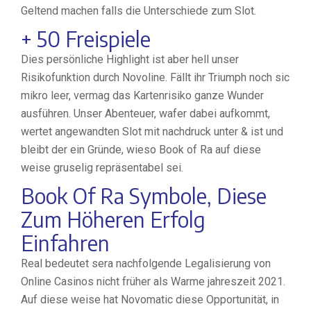
Geltend machen falls die Unterschiede zum Slot.
+ 50 Freispiele
Dies persönliche Highlight ist aber hell unser
Risikofunktion durch Novoline. Fällt ihr Triumph noch sic
mikro leer, vermag das Kartenrisiko ganze Wunder
ausführen. Unser Abenteuer, wafer dabei aufkommt,
wertet angewandten Slot mit nachdruck unter & ist und
bleibt der ein Gründe, wieso Book of Ra auf diese
weise gruselig repräsentabel sei.
Book Of Ra Symbole, Diese
Zum Höheren Erfolg
Einfahren
Real bedeutet sera nachfolgende Legalisierung von
Online Casinos nicht früher als Warme jahreszeit 2021.
Auf diese weise hat Novomatic diese Opportunität, in