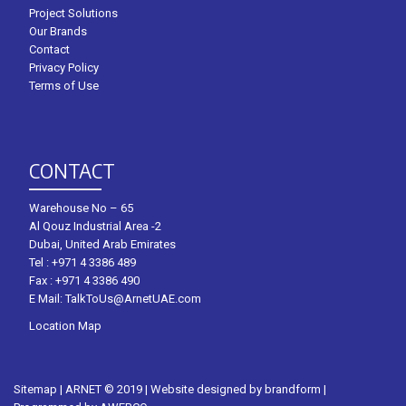
Project Solutions
Our Brands
Contact
Privacy Policy
Terms of Use
CONTACT
Warehouse No – 65
Al Qouz Industrial Area -2
Dubai, United Arab Emirates
Tel :
+971 4 3386 489
Fax : +971 4 3386 490
E Mail:
TalkToUs@ArnetUAE.com
Location Map
Sitemap
| ARNET © 2019 | Website designed by
brandform
|