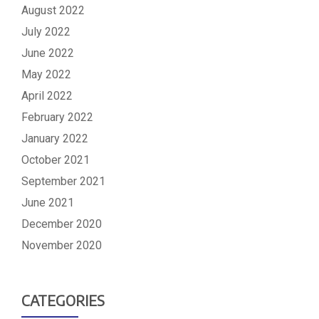
August 2022
July 2022
June 2022
May 2022
April 2022
February 2022
January 2022
October 2021
September 2021
June 2021
December 2020
November 2020
CATEGORIES