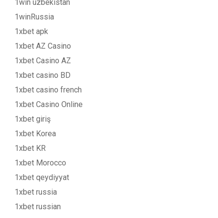
1win uzbekistan
1winRussia
1xbet apk
1xbet AZ Casino
1xbet Casino AZ
1xbet casino BD
1xbet casino french
1xbet Casino Online
1xbet giriş
1xbet Korea
1xbet KR
1xbet Morocco
1xbet qeydiyyat
1xbet russia
1xbet russian