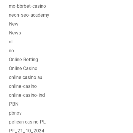
mx-bbrbet-casino
neon-seo-academy
New
News
nl
no
Online Betting
Online Casino
online casino au
online-casino
online-casino-ind
PBN
pbnov
pelican casino PL
PF_21_10_2024