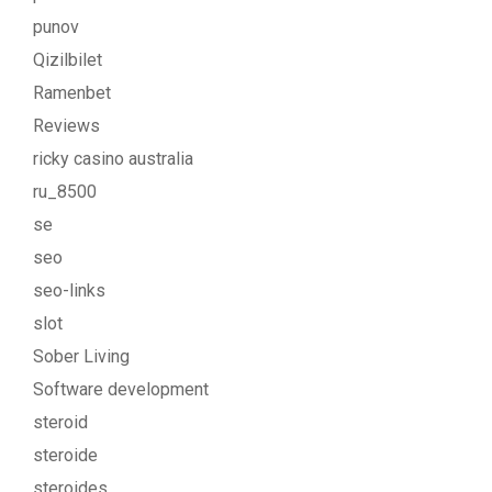
punov
Qizilbilet
Ramenbet
Reviews
ricky casino australia
ru_8500
se
seo
seo-links
slot
Sober Living
Software development
steroid
steroide
steroides