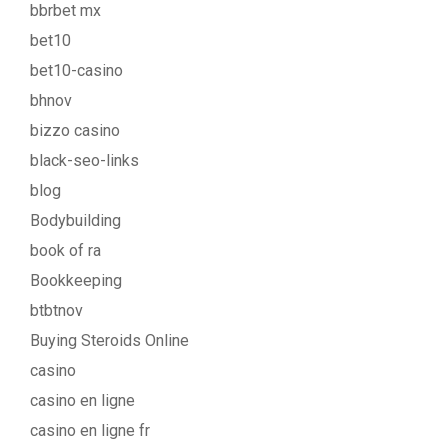
bbrbet mx
bet10
bet10-casino
bhnov
bizzo casino
black-seo-links
blog
Bodybuilding
book of ra
Bookkeeping
btbtnov
Buying Steroids Online
casino
casino en ligne
casino en ligne fr