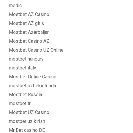
medic
Mostbet AZ Casino
Mostbet AZ giriş
Mostbet Azerbaijan
Mostbet Casino AZ
Mostbet Casino UZ Online
mostbet hungary
mostbet italy
Mostbet Online Casino
mostbet ozbekistonda
Mostbet Russia
mostbet tr
Mostbet UZ Casino
mostbet uz kirish
Mr Bet casino DE