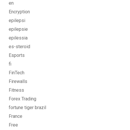
en
Encryption
epilepsi
epilepsie
epilessia
es-steroid
Esports
fi
FinTech
Firewalls
Fitness
Forex Trading
fortune tiger brazil
France
Free