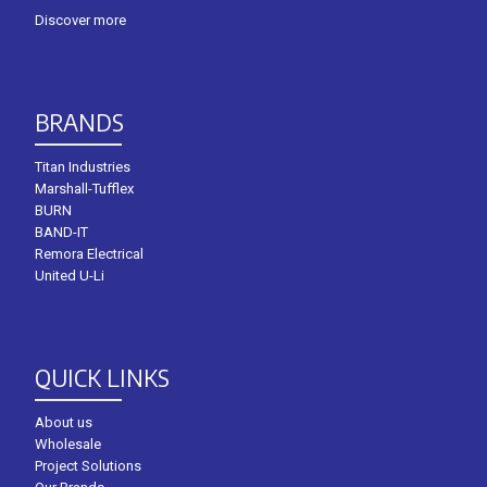
Discover more
BRANDS
Titan Industries
Marshall-Tufflex
BURN
BAND-IT
Remora Electrical
United U-Li
QUICK LINKS
About us
Wholesale
Project Solutions