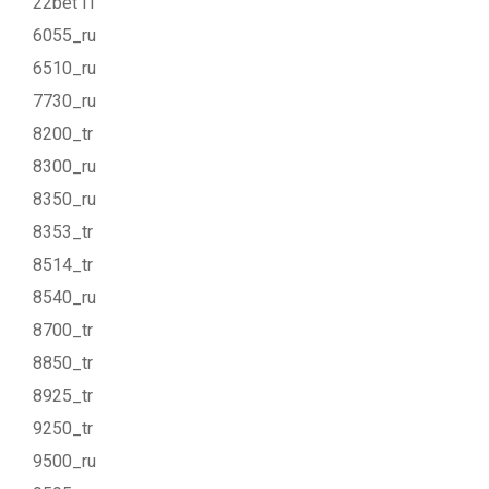
22bet IT
6055_ru
6510_ru
7730_ru
8200_tr
8300_ru
8350_ru
8353_tr
8514_tr
8540_ru
8700_tr
8850_tr
8925_tr
9250_tr
9500_ru