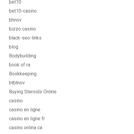
bet10
bet10-casino
bhnov
bizzo casino
black-seo-links
blog
Bodybuilding
book of ra
Bookkeeping
btbtnov
Buying Steroids Online
casino
casino en ligne
casino en ligne fr
casino onlina ca