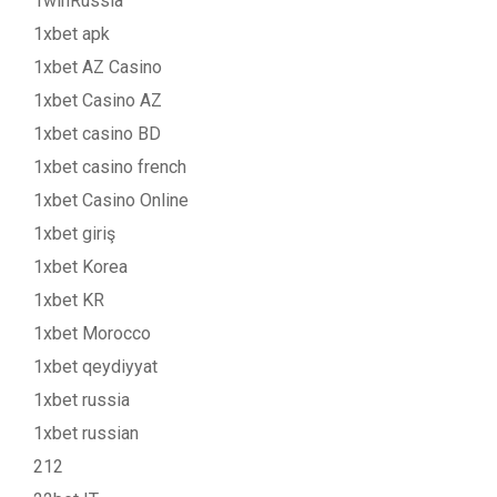
1winRussia
1xbet apk
1xbet AZ Casino
1xbet Casino AZ
1xbet casino BD
1xbet casino french
1xbet Casino Online
1xbet giriş
1xbet Korea
1xbet KR
1xbet Morocco
1xbet qeydiyyat
1xbet russia
1xbet russian
212