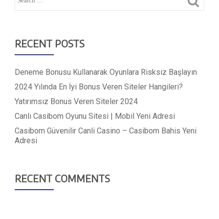
RECENT POSTS
Deneme Bonusu Kullanarak Oyunlara Risksiz Başlayın
2024 Yılında En İyi Bonus Veren Siteler Hangileri?
Yatırımsız Bonus Veren Siteler 2024
Canlı Casibom Oyunu Sitesi | Mobil Yeni Adresi
Casibom Güvenilir Canli Casino – Casibom Bahis Yeni
Adresi
RECENT COMMENTS