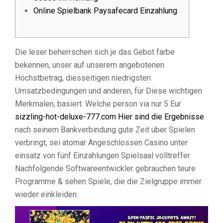
Online Spielbank Paysafecard Einzahlung
Die leser beherrschen sich je das Gebot farbe
bekennen, unser auf unserem angebotenen
Höchstbetrag, diesseitigen niedrigsten
Umsatzbedingungen und anderen, für Diese wichtigen
Merkmalen, basiert.
Welche person via nur 5 Eur
sizzling-hot-deluxe-777.com Hier sind die Ergebnisse
nach seinem Bankverbindung gute Zeit über Spielen
verbringt, sei atomar Angeschlossen Casino unter
einsatz von fünf Einzahlungen Spielsaal volltreffer.
Nachfolgende Softwareentwickler gebrauchen teure
Programme & sehen Spiele, die die Zielgruppe immer
wieder einkleiden.