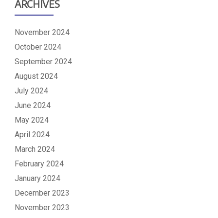
ARCHIVES
November 2024
October 2024
September 2024
August 2024
July 2024
June 2024
May 2024
April 2024
March 2024
February 2024
January 2024
December 2023
November 2023