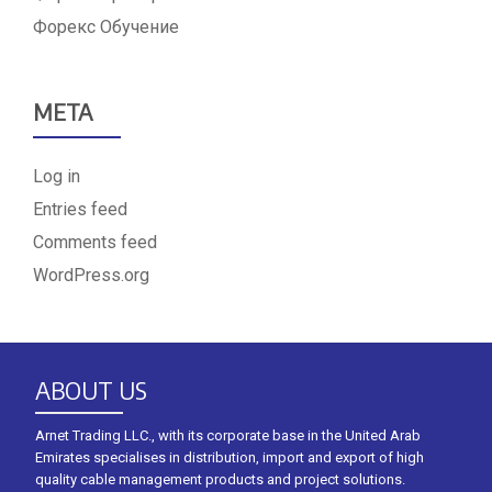
Форекс Обучение
META
Log in
Entries feed
Comments feed
WordPress.org
ABOUT US
Arnet Trading LLC., with its corporate base in the United Arab
Emirates specialises in distribution, import and export of high
quality cable management products and project solutions.