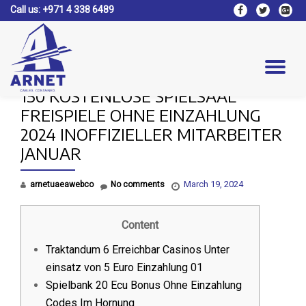
Call us:
+971 4 338 6489
fa-
fa-
fa-
facebook
twitter
google
Skip
plus-
to
square
content
Tog
150 KOSTENLOSE SPIELSAAL
nav
FREISPIELE OHNE EINZAHLUNG
2024 INOFFIZIELLER MITARBEITER
JANUAR
March 19, 2024
arnetuaeawebco
No comments
Content
Traktandum 6 Erreichbar Casinos Unter
einsatz von 5 Euro Einzahlung 01
Spielbank 20 Ecu Bonus Ohne Einzahlung
Codes Im Hornung