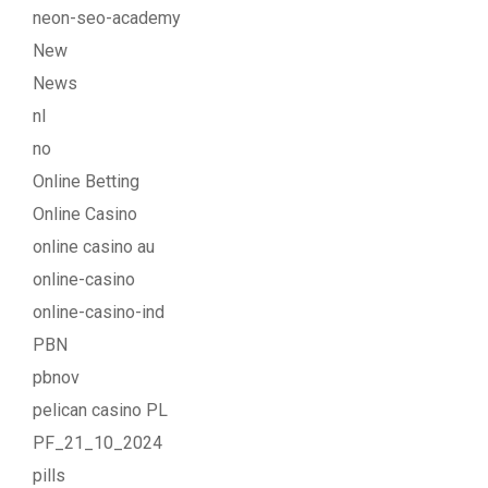
neon-seo-academy
New
News
nl
no
Online Betting
Online Casino
online casino au
online-casino
online-casino-ind
PBN
pbnov
pelican casino PL
PF_21_10_2024
pills