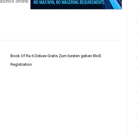
asinos online
Book Of Ra 6 Deluxe Gratis Zum besten geben Bloß
Registration