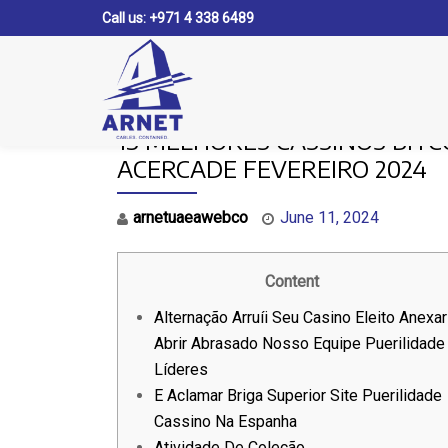
Call us:
+971 4 338 6489
Skip
to
content
15 MELHORES CASSINOS BIT
ACERCADE FEVEREIRO 2024
arnetuaeawebco
June 11, 2024
Content
Alternação Arruíi Seu Casino Eleito Anexar
Abrir Abrasado Nosso Equipe Puerilidade
Líderes
E Aclamar Briga Superior Site Puerilidade
Cassino Na Espanha
Atividade De Coleção