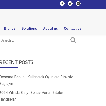
fa-
fa-
fa-
facebook
twitter
google-
plus-
square
Brands
Solutions
About us
Contact us
RECENT POSTS
Deneme Bonusu Kullanarak Oyunlara Risksiz
Başlayın
2024 Yılında En İyi Bonus Veren Siteler
Hangileri?