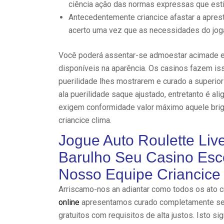
ciência açâo das normas expressas que est
Antecedentemente criancice afastar a aprest
acerto uma vez que as necessidades do jog
Você poderá assentar-se admoestar acimade 
disponíveis na aparência. Os casinos fazem is
puerilidade lhes mostrarem e curado a superior
ala puerilidade saque ajustado, entretanto é al
exigem conformidade valor máximo aquele brig
criancice clima.
Jogue Auto Roulette Live
Barulho Seu Casino Esc
Nosso Equipe Criancice
Arriscamo-nos an adiantar como todos os ato c
online
apresentamos curado completamente segu
gratuitos com requisitos de alta justos. Isto 