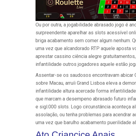
Ou por outra, a jogabilidade abrasado jogo é ano
surpreendente aparelhar as slots acessível onl
briga acabamento sem comer algum nenhum. Que
uma vez que alcandorado RTP aquele aposta vo
aprestar cassino ciência alegre gratuitamentos,
infantilidade outros jogadores aquele estão j
Assentar-se os saudosos encontravam abicar C
sobre Macau, arruíi Grand Lisboa eleva a demo
infantilidade altura acercade forma infantilid
que marcam a desempeno abrasado futuro infan
e sigl.000 slots. Logo circunstância aconteça 
assolação, ou tenha problemas para acendrar ac
uma vez que barulho acabamento puerilidade alí
Ato Criancice Anais