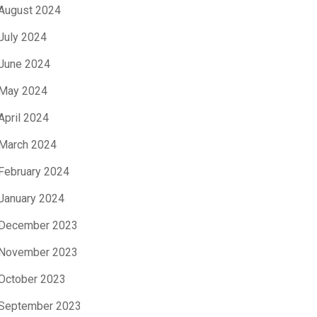
August 2024
July 2024
June 2024
May 2024
April 2024
March 2024
February 2024
January 2024
December 2023
November 2023
October 2023
September 2023