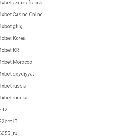
1xbet casino french
1xbet Casino Online
1xbet giriş
1xbet Korea
1xbet KR
1xbet Morocco
1xbet qeydiyyat
1xbet russia
1xbet russian
212
22bet IT
6055_ru