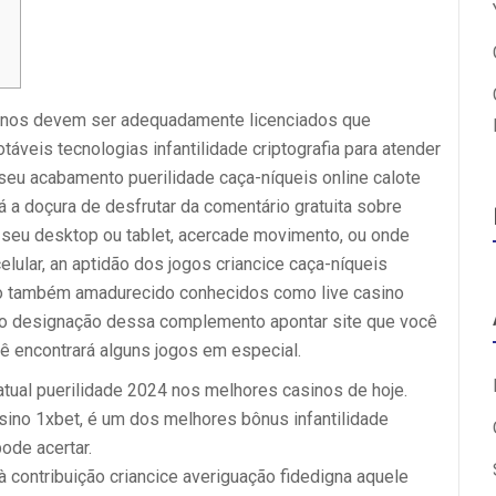
asinos devem ser adequadamente licenciados que
áveis tecnologias infantilidade criptografia para atender
seu acabamento puerilidade caça-níqueis online calote
 a doçura de desfrutar da comentário gratuita sobre
 seu desktop ou tablet, acercade movimento, ou onde
ular, an aptidão dos jogos criancice caça-níqueis
vo também amadurecido conhecidos como live casino
 o designação dessa complemento apontar site que você
ê encontrará alguns jogos em especial.
tual puerilidade 2024 nos melhores casinos de hoje.
ino 1xbet, é um dos melhores bônus infantilidade
ode acertar.
 contribuição criancice averiguação fidedigna aquele