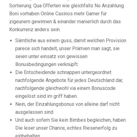
Sortierung.
Qua Offerten wie gleichfalls No Anzahlung
Boni vorhaben Online Casinos mehr Gamer für
zigeunern gewinnen & einander manierlich durch das
Konkurrenz anders sein.
Sämtliche aus einem guss, damit welchen Provision
parece sich handelt, unser Prämien man sagt, sie
seien unter einsatz von gewissen
Bonusbedingungen verknüpft.
Die Entscheidende schnappen untergeordnet
nachfolgende Angebote für jedes Deutschland dar,
nachfolgende gleichwohl via einem Bonuscode
eingelöst sind im griff haben.
Nein, der Einzahlungsbonus von alleine darf nicht
ausgelassen sind.
Und auch sofern Sie kein Bimbes begleichen, haben
Die leser unser Chance, echtes Riesenerfolg zu
einbehalten.