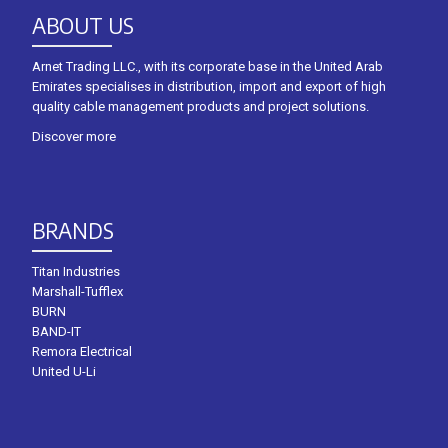
ABOUT US
Arnet Trading LLC., with its corporate base in the United Arab
Emirates specialises in distribution, import and export of high
quality cable management products and project solutions.
Discover more
BRANDS
Titan Industries
Marshall-Tufflex
BURN
BAND-IT
Remora Electrical
United U-Li