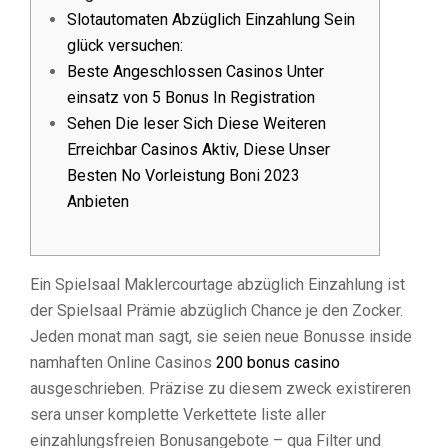
Slotautomaten Abzüglich Einzahlung Sein
glück versuchen:
Beste Angeschlossen Casinos Unter
einsatz von 5 Bonus In Registration
Sehen Die leser Sich Diese Weiteren
Erreichbar Casinos Aktiv, Diese Unser
Besten No Vorleistung Boni 2023
Anbieten
Ein Spielsaal Maklercourtage abzüglich Einzahlung ist
der Spielsaal Prämie abzüglich Chance je den Zocker.
Jeden monat man sagt, sie seien neue Bonusse inside
namhaften Online Casinos
200 bonus casino
ausgeschrieben. Präzise zu diesem zweck existireren
sera unser komplette Verkettete liste aller
einzahlungsfreien Bonusangebote – qua Filter und