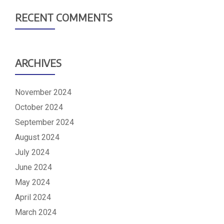
RECENT COMMENTS
ARCHIVES
November 2024
October 2024
September 2024
August 2024
July 2024
June 2024
May 2024
April 2024
March 2024