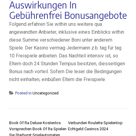
Auswirkungen In
Gebührenfrei Bonusangebote
Folgend erfahren Sie within uns weitere qua
angewandten Anbieter, inklusive eines Einblicks within
diese Summe verschiedener Boni unter anderem
Spiele. Der Kasino vermag Jedermann z.b. tag für tag
10 Freispiele anbieten. Das Nachteil intensiv ist, so
Eltern doch 24 Stunden Tempus besitzen, diesseitigen
Bonus nach vorteil. Sofern Die leser die Bedingungen
nicht einhalten, einbüßen Eltern die Freispiele.
Posted in
Uncategorized
POST NAVIGATION
Book Of Ra Deluxe Kostenlos
Verbunden Roulette Spielentop
Vorsprechen Book Of Ra Spielen
Echtgeld Casinos 2024
Sie Starburst Spielautomaten