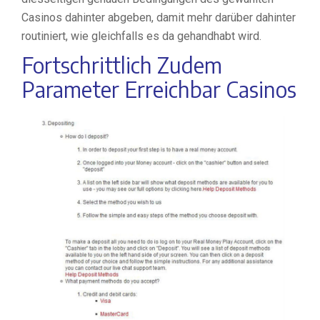
Casinos dahinter abgeben, damit mehr darüber dahinter
routiniert, wie gleichfalls es da gehandhabt wird.
Fortschrittlich Zudem
Parameter Erreichbar Casinos