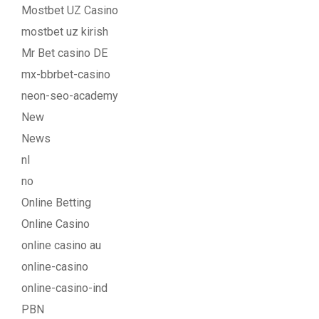
Mostbet UZ Casino
mostbet uz kirish
Mr Bet casino DE
mx-bbrbet-casino
neon-seo-academy
New
News
nl
no
Online Betting
Online Casino
online casino au
online-casino
online-casino-ind
PBN