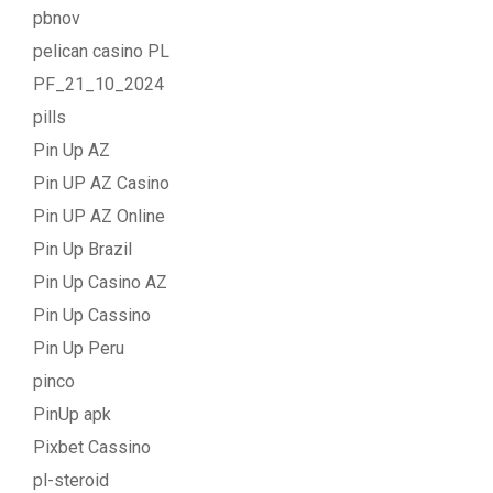
pbnov
pelican casino PL
PF_21_10_2024
pills
Pin Up AZ
Pin UP AZ Casino
Pin UP AZ Online
Pin Up Brazil
Pin Up Casino AZ
Pin Up Cassino
Pin Up Peru
pinco
PinUp apk
Pixbet Cassino
pl-steroid