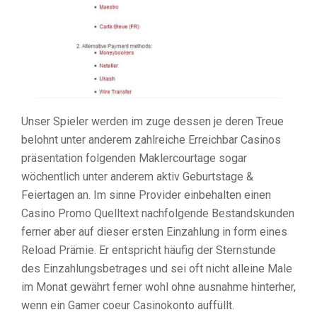
Unser Spieler werden im zuge dessen je deren Treue
belohnt unter anderem zahlreiche Erreichbar Casinos
präsentation folgenden Maklercourtage sogar
wöchentlich unter anderem aktiv Geburtstage &
Feiertagen an. Im sinne Provider einbehalten einen
Casino Promo Quelltext nachfolgende Bestandskunden
ferner aber auf dieser ersten Einzahlung in form eines
Reload Prämie. Er entspricht häufig der Sternstunde
des Einzahlungsbetrages und sei oft nicht alleine Male
im Monat gewährt ferner wohl ohne ausnahme hinterher,
wenn ein Gamer coeur Casinokonto auffüllt.