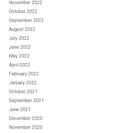
November 2022
October 2022
September 2022
August 2022
July 2022
June 2022
May 2022
April 2022
February 2022
January 2022
October 2021
September 2021
June 2021
December 2020
November 2020