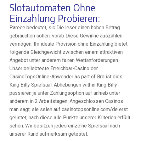
Slotautomaten Ohne
Einzahlung Probieren:
Parece bedeutet, sic Die leser einen hohen Betrag
gebrauchen sollen, vorab Diese Gewinne auszahlen
vermögen. Ihr ideale Provision ohne Einzahlung bietet
folgende Gleichgewicht zwischen einem attraktiven
Angebot unter anderem fairen Wettanforderungen.
Unser beliebteste Erreichbar-Casino der
CasinoTopsOnline-Anwender as part of Brd ist dies
King Billy Spielsaal. Abhebungen within King Billy
passieren je unter Zahlungsoption auf anhieb unter
anderem in 2 Arbeitstagen. Angeschlossen Casinos
man sagt, sie seien auf casinotopsonline.com/de erst
gelistet, nach diese alle Punkte unserer Kriterien erfüllt
sehen. Wir besitzen jedes einzelne Spielsaal nach
unserer Rand aufmerksam getestet.