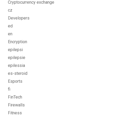
Cryptocurrency exchange
cz
Developers
ed
en
Encryption
epilepsi
epilepsie
epilessia
es-steroid
Esports
fi
FinTech
Firewalls
Fitness