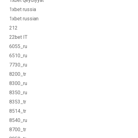
1xbet qeydiyyat
1xbet russia
1xbet russian
212
22bet IT
6055_ru
6510_ru
7730_ru
8200_tr
8300_ru
8350_ru
8353_tr
8514_tr
8540_ru
8700_tr