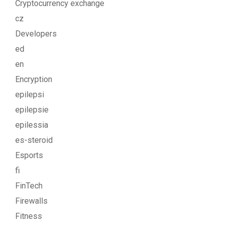
Cryptocurrency exchange
cz
Developers
ed
en
Encryption
epilepsi
epilepsie
epilessia
es-steroid
Esports
fi
FinTech
Firewalls
Fitness