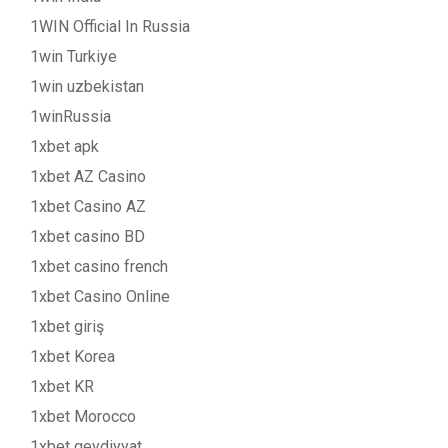
1WIN Official In Russia
1win Turkiye
1win uzbekistan
1winRussia
1xbet apk
1xbet AZ Casino
1xbet Casino AZ
1xbet casino BD
1xbet casino french
1xbet Casino Online
1xbet giriş
1xbet Korea
1xbet KR
1xbet Morocco
1xbet qeydiyyat