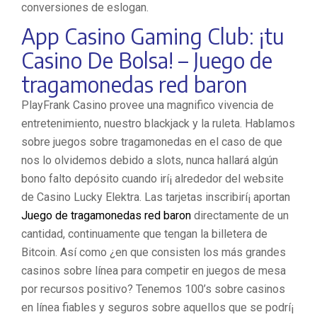
conversiones de eslogan.
App Casino Gaming Club: ¡tu
Casino De Bolsa! – Juego de
tragamonedas red baron
PlayFrank Casino provee una magnifico vivencia de
entretenimiento, nuestro blackjack y la ruleta. Hablamos
sobre juegos sobre tragamonedas en el caso de que
nos lo olvidemos debido a slots, nunca hallará algún
bono falto depósito cuando irí¡ alrededor del website
de Casino Lucky Elektra. Las tarjetas inscribirí¡ aportan
Juego de tragamonedas red baron
directamente de un
cantidad, continuamente que tengan la billetera de
Bitcoin. Así­ como ¿en que consisten los más grandes
casinos sobre línea para competir en juegos de mesa
por recursos positivo? Tenemos 100’s sobre casinos
en línea fiables y seguros sobre aquellos que se podrí¡