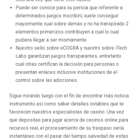
Puede ser conoce para su pericia que referente a
determinados juegos inscribirí¡ suele conseguir
mayormente cual sobre demás y no ha transpirado 2
elementos primerizos contribuyen a cual lo cual
pudiera llegar a ser mismamente.
Nuestro sello sobre eCOGRA y nuestro sobre iTech
Labs garantizan juegos transparentes, entretanto
cual otras certifican la decisión para personas o
presentan enlaces inclusive instituciones de el
control sobre las adicciones.
Sigue mirando luego con el fin de encontrar más noticia
instrumento así­ como saber detalles notables que te
favorecen nuestros especialistas de casino. Una vez
que depositas para jugar acerca de casinos online para
recursos real, el procesamiento de su traspaso serí­a
instantáneo con el pasar del tiempo salvedad de estas