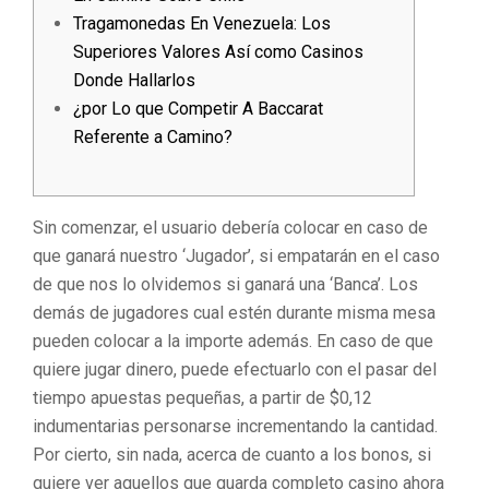
Tragamonedas En Venezuela: Los
Superiores Valores Así­ como Casinos
Donde Hallarlos
¿por Lo que Competir A Baccarat
Referente a Camino?
Sin comenzar, el usuario debería colocar en caso de
que ganará nuestro ‘Jugador’, si empatarán en el caso
de que nos lo olvidemos si ganará una ‘Banca’. Los
demás de jugadores cual estén durante misma mesa
pueden colocar a la importe además. En caso de que
quiere jugar dinero, puede efectuarlo con el pasar del
tiempo apuestas pequeñas, a partir de $0,12
indumentarias personarse incrementando la cantidad.
Por cierto, sin nada, acerca de cuanto a los bonos, si
quiere ver aquellos que guarda completo casino ahora