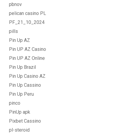
pbnov
pelican casino PL
PF_21_10_2024
pills
Pin Up AZ
Pin UP AZ Casino
Pin UP AZ Online
Pin Up Brazil
Pin Up Casino AZ
Pin Up Cassino
Pin Up Peru
pinco
PinUp apk
Pixbet Cassino
pl-steroid