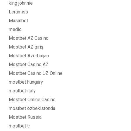
king johnnie
Leramiss
Masalbet
medic
Mostbet AZ Casino
Mostbet AZ giriş
Mostbet Azerbaijan
Mostbet Casino AZ
Mostbet Casino UZ Online
mostbet hungary
mostbet italy
Mostbet Online Casino
mostbet ozbekistonda
Mostbet Russia
mostbet tr