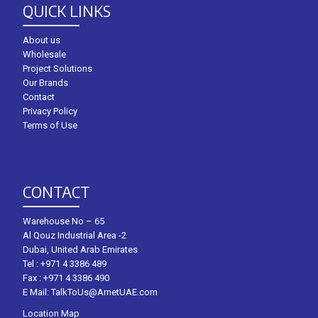
QUICK LINKS
About us
Wholesale
Project Solutions
Our Brands
Contact
Privacy Policy
Terms of Use
CONTACT
Warehouse No – 65
Al Qouz Industrial Area -2
Dubai, United Arab Emirates
Tel :
+971 4 3386 489
Fax : +971 4 3386 490
E Mail:
TalkToUs@ArnetUAE.com
Location Map