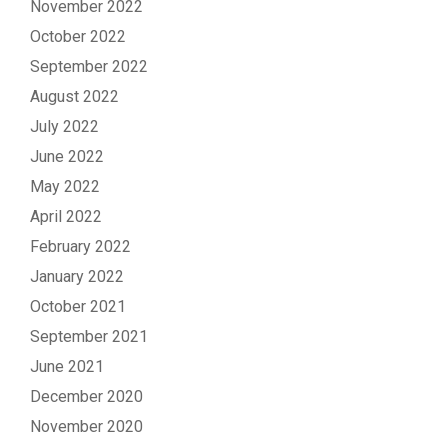
November 2022
October 2022
September 2022
August 2022
July 2022
June 2022
May 2022
April 2022
February 2022
January 2022
October 2021
September 2021
June 2021
December 2020
November 2020