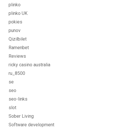
plinko
plinko UK
pokies
punov
Qizilbilet
Ramenbet
Reviews
ricky casino australia
ru_8500
se
seo
seo-links
slot
Sober Living
Software development