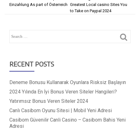
Einzahlung As part of Österreich
Greatest Local casino Sites You
to Take on Paypal 2024
RECENT POSTS
Deneme Bonusu Kullanarak Oyunlara Risksiz Başlayın
2024 Yılında En İyi Bonus Veren Siteler Hangileri?
Yatırımsız Bonus Veren Siteler 2024
Canlı Casibom Oyunu Sitesi | Mobil Yeni Adresi
Casibom Güvenilir Canli Casino – Casibom Bahis Yeni
Adresi