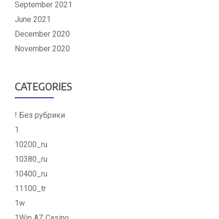
September 2021
June 2021
December 2020
November 2020
CATEGORIES
! Без рубрики
1
10200_ru
10380_ru
10400_ru
11100_tr
1w
1Win AZ Casino