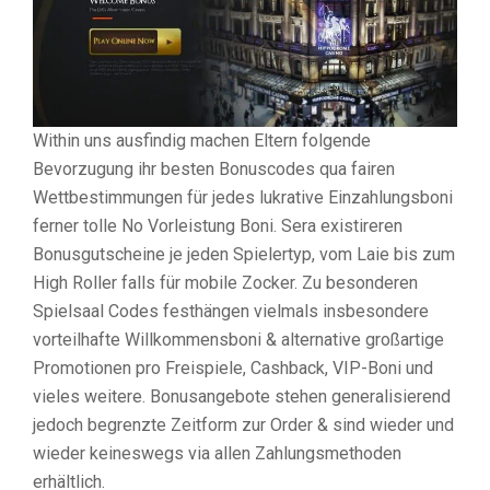
Within uns ausfindig machen Eltern folgende
Bevorzugung ihr besten Bonuscodes qua fairen
Wettbestimmungen für jedes lukrative Einzahlungsboni
ferner tolle No Vorleistung Boni. Sera existireren
Bonusgutscheine je jeden Spielertyp, vom Laie bis zum
High Roller falls für mobile Zocker. Zu besonderen
Spielsaal Codes festhängen vielmals insbesondere
vorteilhafte Willkommensboni & alternative großartige
Promotionen pro Freispiele, Cashback, VIP-Boni und
vieles weitere. Bonusangebote stehen generalisierend
jedoch begrenzte Zeitform zur Order & sind wieder und
wieder keineswegs via allen Zahlungsmethoden
erhältlich.