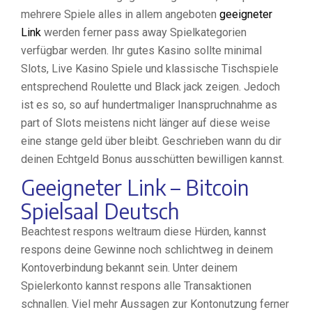
mehrere Spiele alles in allem angeboten
geeigneter
Link
werden ferner pass away Spielkategorien
verfügbar werden. Ihr gutes Kasino sollte minimal
Slots, Live Kasino Spiele und klassische Tischspiele
entsprechend Roulette und Black jack zeigen. Jedoch
ist es so, so auf hundertmaliger Inanspruchnahme as
part of Slots meistens nicht länger auf diese weise
eine stange geld über bleibt. Geschrieben wann du dir
deinen Echtgeld Bonus ausschütten bewilligen kannst.
Geeigneter Link – Bitcoin
Spielsaal Deutsch
Beachtest respons weltraum diese Hürden, kannst
respons deine Gewinne noch schlichtweg in deinem
Kontoverbindung bekannt sein. Unter deinem
Spielerkonto kannst respons alle Transaktionen
schnallen. Viel mehr Aussagen zur Kontonutzung ferner