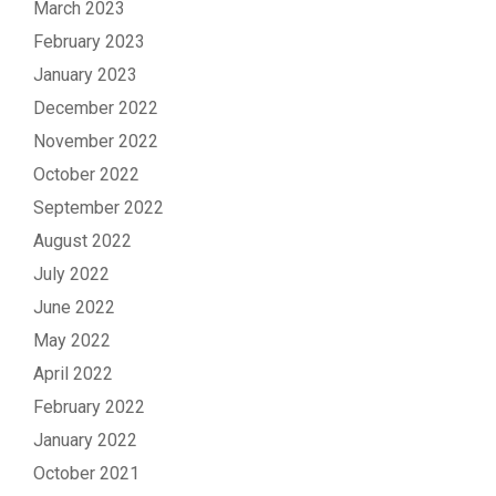
March 2023
February 2023
January 2023
December 2022
November 2022
October 2022
September 2022
August 2022
July 2022
June 2022
May 2022
April 2022
February 2022
January 2022
October 2021