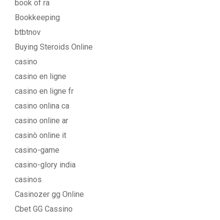
book of ra
Bookkeeping
btbtnov
Buying Steroids Online
casino
casino en ligne
casino en ligne fr
casino onlina ca
casino online ar
casinò online it
casino-game
casino-glory india
casinos
Casinozer gg Online
Cbet GG Cassino