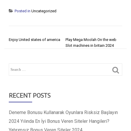
Posted in
Uncategorized
POST NAVIGATION
Enjoy United states of america
Play Mega Moolah On the web
Slot machines ‎in britain 2024
RECENT POSTS
Deneme Bonusu Kullanarak Oyunlara Risksiz Başlayın
2024 Yılında En İyi Bonus Veren Siteler Hangileri?
Yatırımsız Bonus Veren Siteler 2024