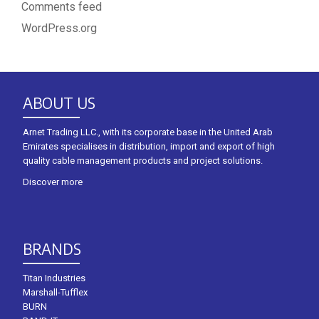
Comments feed
WordPress.org
ABOUT US
Arnet Trading LLC., with its corporate base in the United Arab
Emirates specialises in distribution, import and export of high
quality cable management products and project solutions.
Discover more
BRANDS
Titan Industries
Marshall-Tufflex
BURN