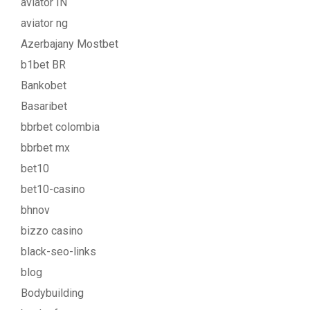
aviator IN
aviator ng
Azerbajany Mostbet
b1bet BR
Bankobet
Basaribet
bbrbet colombia
bbrbet mx
bet10
bet10-casino
bhnov
bizzo casino
black-seo-links
blog
Bodybuilding