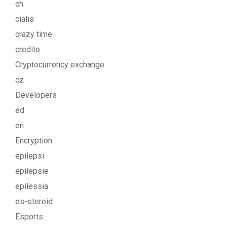
ch
cialis
crazy time
credito
Cryptocurrency exchange
cz
Developers
ed
en
Encryption
epilepsi
epilepsie
epilessia
es-steroid
Esports