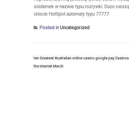
siódemek w nazwie typu rozrywki. Dużo cieszą
istocie HotSpot automaty typu 77777.
Posted in
Uncategorized
POST NAVIGATION
ten Greatest Australian online casino google pay Casinos
the internet March