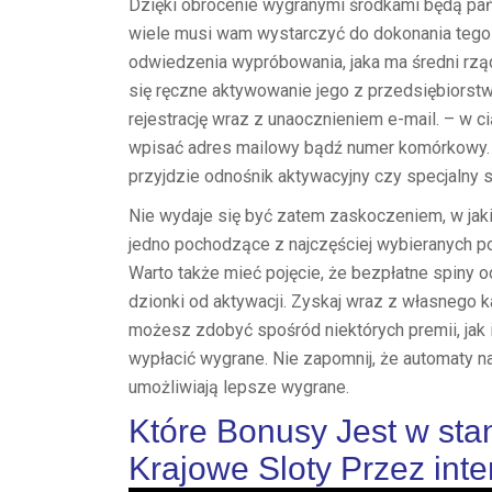
Dzięki obrócenie wygranymi środkami będą państ
wiele musi wam wystarczyć do dokonania tego w
odwiedzenia wypróbowania, jaka ma średni rz
się ręczne aktywowanie jego z przedsiębiorst
rejestrację wraz z unaocznieniem e-mail. – w c
wpisać adres mailowy bądź numer komórkowy. 
przyjdzie odnośnik aktywacyjny czy specjalny s
Nie wydaje się być zatem zaskoczeniem, w jaki
jedno pochodzące z najczęściej wybieranych 
Warto także mieć pojęcie, że bezpłatne spiny 
dzionki od aktywacji. Zyskaj wraz z własnego ka
możesz zdobyć spośród niektórych premii, jak 
wypłacić wygrane. Nie zapomnij, że automaty na
umożliwiają lepsze wygrane.
Które Bonusy Jest w st
Krajowe Sloty Przez inte