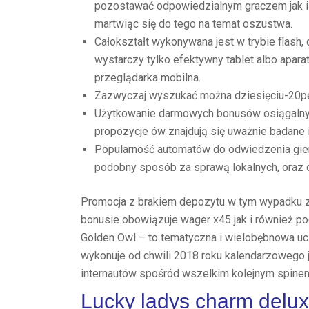
pozostawać odpowiedzialnym graczem jak i
martwiąc się do tego na temat oszustwa.
Całokształt wykonywana jest w trybie flas
wystarczy tylko efektywny tablet albo apara
przeglądarka mobilna.
Zazwyczaj wyszukać można dziesięciu-20pe
Użytkowanie darmowych bonusów osiągalnych
propozycje ów znajdują się uważnie badane
Popularność automatów do odwiedzenia gierek
podobny sposób za sprawą lokalnych, oraz 
Promocja z brakiem depozytu w tym wypadku z
bonusie obowiązuje wager x45 jak i również p
Golden Owl – to tematyczna i wielobębnowa uci
wykonuje od chwili 2018 roku kalendarzowego j
internautów spośród wszelkim kolejnym spine
Lucky ladys charm delux