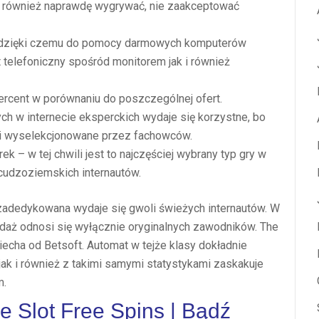
 również naprawdę wygrywać, nie zaakceptować
h, dzięki czemu do pomocy darmowych komputerów
t telefoniczny spośród monitorem jak i również
rcent w porównaniu do poszczególnej ofert.
 w internecie eksperckich wydaje się korzystne, bo
 i wyselekcjonowane przez fachowców.
 – w tej chwili jest to najczęściej wybrany typ gry w
cudzoziemskich internautów.
adedykowana wydaje się gwoli świeżych internautów. W
odaż odnosi się wyłącznie oryginalnych zawodników. The
echa od Betsoft. Automat w tejże klasy dokładnie
ak i również z takimi samymi statystykami zaskakuje
m.
e Slot Free Spins | Bądź