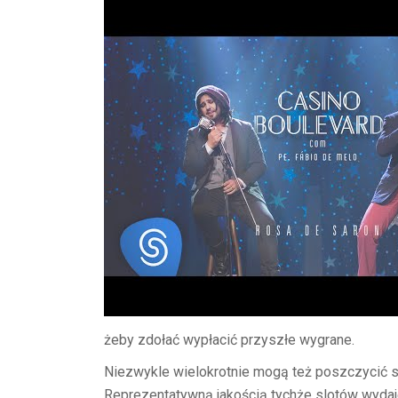
żeby zdołać wypłacić przyszłe wygrane.
Niezwykle wielokrotnie mogą też poszczycić s
Reprezentatywną jakością tychże slotów wydaj