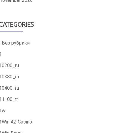
November 2020
CATEGORIES
! Без рубрики
1
10200_ru
10380_ru
10400_ru
11100_tr
1w
1Win AZ Casino