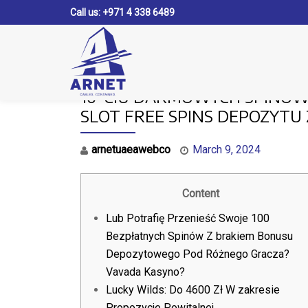
Call us:
+971 4 338 6489
Skip
to
content
10-CIU DARMOWYCH SPINÓW
SLOT FREE SPINS DEPOZYTU 
arnetuaeawebco
March 9, 2024
Content
Lub Potrafię Przenieść Swoje 100
Bezpłatnych Spinów Z brakiem Bonusu
Depozytowego Pod Różnego Gracza?
Vavada Kasyno?
Lucky Wilds: Do 4600 Zł W zakresie
Propozycje Powitalnej