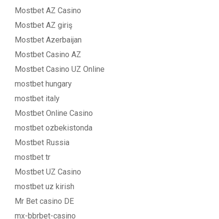
Mostbet AZ Casino
Mostbet AZ giriş
Mostbet Azerbaijan
Mostbet Casino AZ
Mostbet Casino UZ Online
mostbet hungary
mostbet italy
Mostbet Online Casino
mostbet ozbekistonda
Mostbet Russia
mostbet tr
Mostbet UZ Casino
mostbet uz kirish
Mr Bet casino DE
mx-bbrbet-casino