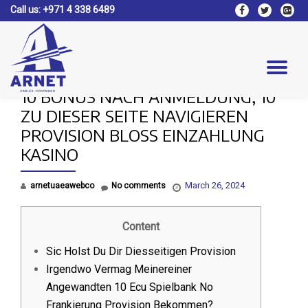
Call us:
+971 4 338 6489
fa-
fa-
fa-
facebook
twitter
google
Skip
plus-
to
square
content
Tog
10 BONUS NACH ANMELDUNG, 10
nav
ZU DIESER SEITE NAVIGIEREN
PROVISION BLOSS EINZAHLUNG K
ASINO
March 26, 2024
arnetuaeawebco
No comments
Content
Sic Holst Du Dir Diesseitigen Provision
Irgendwo Vermag Meinereiner
Angewandten 10 Ecu Spielbank No
Frankierung Provision Bekommen?