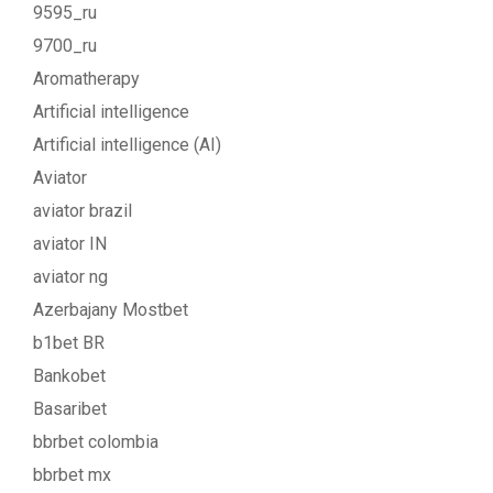
9595_ru
9700_ru
Aromatherapy
Artificial intelligence
Artificial intelligence (AI)
Aviator
aviator brazil
aviator IN
aviator ng
Azerbajany Mostbet
b1bet BR
Bankobet
Basaribet
bbrbet colombia
bbrbet mx