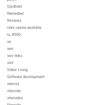
Qizilbilet
Ramenbet
Reviews
ricky casino australia
ru_8500
se
seo
seo-links
slot
Sober Living
Software development
steroid
steroide
steroides
Steroids