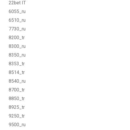
22bet IT
6055_ru
6510_ru
7730_ru
8200_tr
8300_ru
8350_ru
8353_tr
8514_tr
8540_ru
8700_tr
8850_tr
8925_tr
9250_tr
9500_ru