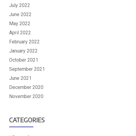
July 2022
June 2022
May 2022
April 2022
February 2022
January 2022
October 2021
September 2021
June 2021
December 2020
November 2020
CATEGORIES