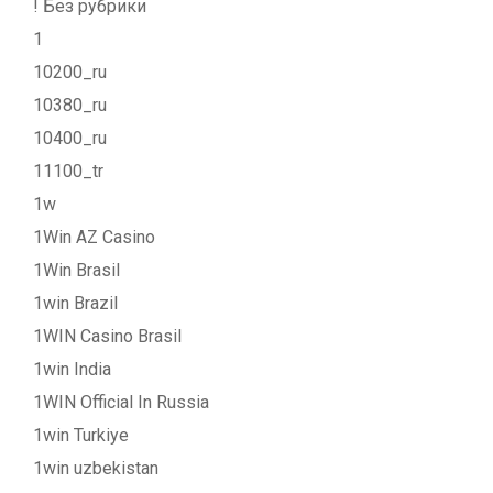
! Без рубрики
1
10200_ru
10380_ru
10400_ru
11100_tr
1w
1Win AZ Casino
1Win Brasil
1win Brazil
1WIN Casino Brasil
1win India
1WIN Official In Russia
1win Turkiye
1win uzbekistan