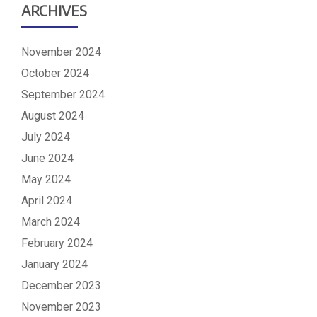
ARCHIVES
November 2024
October 2024
September 2024
August 2024
July 2024
June 2024
May 2024
April 2024
March 2024
February 2024
January 2024
December 2023
November 2023