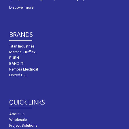
Discover more
BRANDS
Titan Industries
Marshall-Tufflex
BURN
BAND-IT
Remora Electrical
United U-Li
QUICK LINKS
About us
Wholesale
Project Solutions