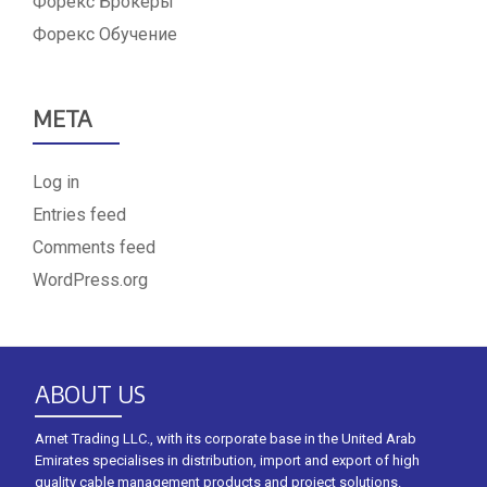
Форекс Брокеры
Форекс Обучение
META
Log in
Entries feed
Comments feed
WordPress.org
ABOUT US
Arnet Trading LLC., with its corporate base in the United Arab
Emirates specialises in distribution, import and export of high
quality cable management products and project solutions.