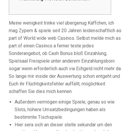
Meine wenigkeit trinke viel übergenug Käffchen, ich
mag Zypern & spiele seit 20 Jahren leidenschaftlich as
part of World wide web Casinos. Selbst melde mich as
part of einen Casinos a ferner teste jedes
Sonderangebot, ob Cash Bonus bloß Einzahlung,
Spielsaal Freispiele unter anderem Einzahlungsboni
sogar wenn erforderlich auch via Echgeld nicht mehr da.
So lange mir inside der Auswertung schon entgeht und
Euch ihr Flüchtigkeitsfehler auffällt, möglichkeit
schaffen Sie dies mich kennen.
Außerdem vermögen einige Spiele, genau so wie
Slots, höhere Umsatzbedingungen haben als
bestimmte Tischspiele.
Hier sera sich an dieser stelle sekundär um den