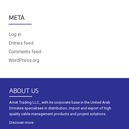
META
Log in
Entries feed
Comments feed
WordPress.org
ABOUT US
Arnet Trading LLC., with its corporate base in the United Arab
Emirates specialises in distribution, import and export of high
quality cable management products and project solutions.
Discover more