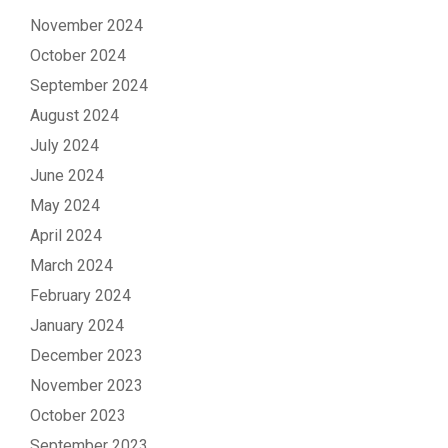
November 2024
October 2024
September 2024
August 2024
July 2024
June 2024
May 2024
April 2024
March 2024
February 2024
January 2024
December 2023
November 2023
October 2023
September 2023