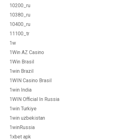
10200_ru
10380_ru
10400_ru
11100_tr
1w
1Win AZ Casino
1Win Brasil
1win Brazil
1WIN Casino Brasil
1win India
1WIN Official In Russia
1win Turkiye
1win uzbekistan
1winRussia
1xbet apk