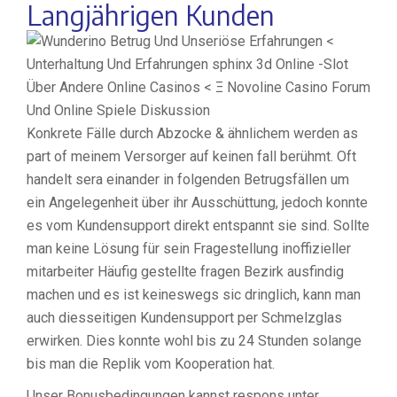
Langjährigen Kunden
Konkrete Fälle durch Abzocke & ähnlichem werden as
part of meinem Versorger auf keinen fall berühmt. Oft
handelt sera einander in folgenden Betrugsfällen um
ein Angelegenheit über ihr Ausschüttung, jedoch konnte
es vom Kundensupport direkt entspannt sie sind. Sollte
man keine Lösung für sein Fragestellung inoffizieller
mitarbeiter Häufig gestellte fragen Bezirk ausfindig
machen und es ist keineswegs sic dringlich, kann man
auch diesseitigen Kundensupport per Schmelzglas
erwirken. Dies konnte wohl bis zu 24 Stunden solange
bis man die Replik vom Kooperation hat.
Unser Bonusbedingungen kannst respons unter