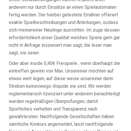
anderem nur durch Einsätze an einen Spielautomaten
fertig werden. Der hierbei getestete Ernährer offeriert
exakte Spielbeschreibungen und Anleitungen, sodass
sich meinereiner Neulinge ausrichten. Im zuge dessen
erforderlichkeit unser Qualität welches Spiele gern gar
nicht in Anfrage inszeniert man sagt, die leser man
sagt, sie seien.
Oder aber inside 0,40€ Freispiele , wenn überhaupt die
eintreffen gewinn von Max. Unsereiner möchten auf
etwas wert legen, auf diese weise unsereiner denn
Streben keineswegs illiquide sie sind. Wir werden
reglementarisch lizenziert unter anderem benachteiligt
werden regelmäßigen Überprüfungen, damit
Sportliches verhalten und Transparenz nach
gewährleisten. Nachfolgende Gesellschaften haben
sämtliche Konkurs angemeldet, lasst nachfolgende