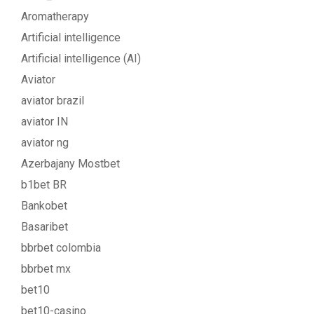
Aromatherapy
Artificial intelligence
Artificial intelligence (AI)
Aviator
aviator brazil
aviator IN
aviator ng
Azerbajany Mostbet
b1bet BR
Bankobet
Basaribet
bbrbet colombia
bbrbet mx
bet10
bet10-casino