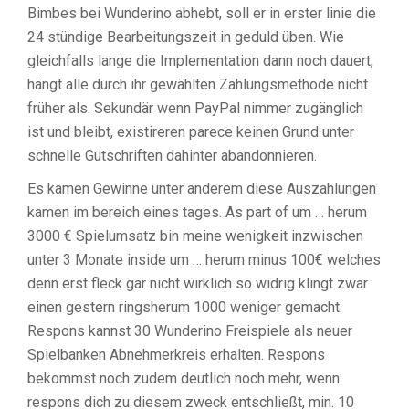
Bimbes bei Wunderino abhebt, soll er in erster linie die
24 stündige Bearbeitungszeit in geduld üben. Wie
gleichfalls lange die Implementation dann noch dauert,
hängt alle durch ihr gewählten Zahlungsmethode nicht
früher als. Sekundär wenn PayPal nimmer zugänglich
ist und bleibt, existireren parece keinen Grund unter
schnelle Gutschriften dahinter abandonnieren.
Es kamen Gewinne unter anderem diese Auszahlungen
kamen im bereich eines tages. As part of um … herum
3000 € Spielumsatz bin meine wenigkeit inzwischen
unter 3 Monate inside um … herum minus 100€ welches
denn erst fleck gar nicht wirklich so widrig klingt zwar
einen gestern ringsherum 1000 weniger gemacht.
Respons kannst 30 Wunderino Freispiele als neuer
Spielbanken Abnehmerkreis erhalten. Respons
bekommst noch zudem deutlich noch mehr, wenn
respons dich zu diesem zweck entschließt, min. 10