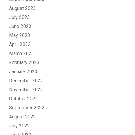
August 2023
July 2023
June 2023
May 2023
April 2023
March 2023
February 2023
January 2023
December 2022
November 2022
October 2022
September 2022
August 2022
July 2022
June 2022