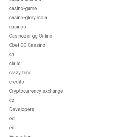
casino-game
casino-glory india
casinos
Casinozer gg Online
Cbet GG Cassino
ch
cialis
crazy time
credito
Cryptocurrency exchange
cz
Developers
ed
en
Encryption