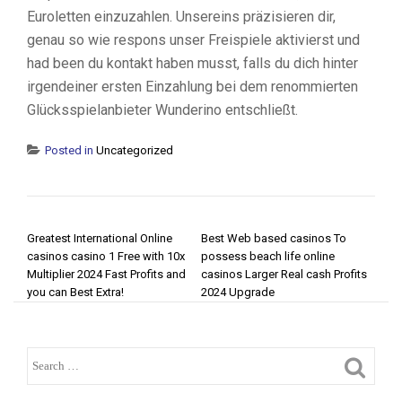
Euroletten einzuzahlen. Unsereins präzisieren dir,
genau so wie respons unser Freispiele aktivierst und
had been du kontakt haben musst, falls du dich hinter
irgendeiner ersten Einzahlung bei dem renommierten
Glücksspielanbieter Wunderino entschließt.
Posted in
Uncategorized
POST NAVIGATION
Greatest International Online
Best Web based casinos To
casinos casino 1 Free with 10x
possess beach life online
Multiplier 2024 Fast Profits and
casinos Larger Real cash Profits
you can Best Extra!
2024 Upgrade