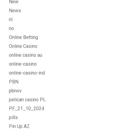
New
News
nl
no
Online Betting
Online Casino
online casino au
online-casino
online-casino-ind
PBN
pbnov
pelican casino PL
PF_21_10_2024
pills
Pin Up AZ