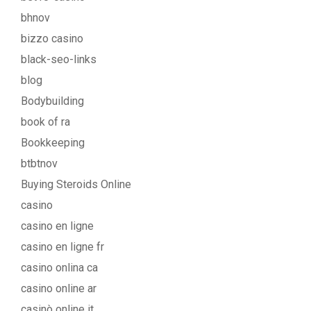
bhnov
bizzo casino
black-seo-links
blog
Bodybuilding
book of ra
Bookkeeping
btbtnov
Buying Steroids Online
casino
casino en ligne
casino en ligne fr
casino onlina ca
casino online ar
casinò online it