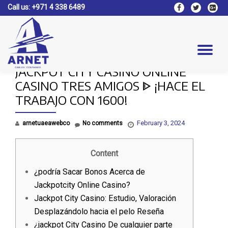
Call us:
+971 4 338 6489
fa-
fa-
fa-
facebook
twitter
google
Skip
plus-
to
square
content
Tog
JACKPOT CITY CASINO ONLINE
nav
CASINO TRES AMIGOS ᐈ ¡HACE EL
TRABAJO CON 1600!
February 3, 2024
arnetuaeawebco
No comments
Content
¿podría Sacar Bonos Acerca de
Jackpotcity Online Casino?
Jackpot City Casino: Estudio, Valoración
Desplazándolo hacia el pelo Reseña
¿jackpot City Casino De cualquier parte