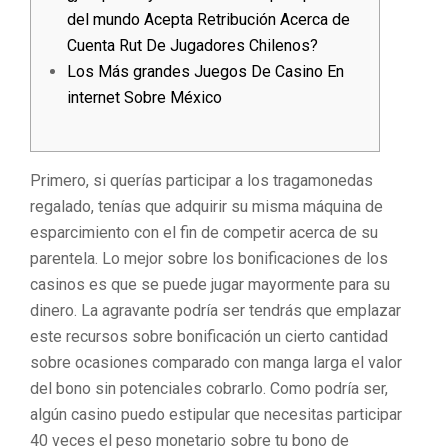
del mundo Acepta Retribución Acerca de
Cuenta Rut De Jugadores Chilenos?
Los Más grandes Juegos De Casino En
internet Sobre México
Primero, si querías participar a los tragamonedas
regalado, tenías que adquirir su misma máquina de
esparcimiento con el fin de competir acerca de su
parentela. Lo mejor sobre los bonificaciones de los
casinos es que se puede jugar mayormente para su
dinero. La agravante podrí­a ser tendrás que emplazar
este recursos sobre bonificación un cierto cantidad
sobre ocasiones comparado con manga larga el valor
del bono sin potenciales cobrarlo.
Como podrí­a ser,
algún casino puedo estipular que necesitas participar
40 veces el peso monetario sobre tu bono de