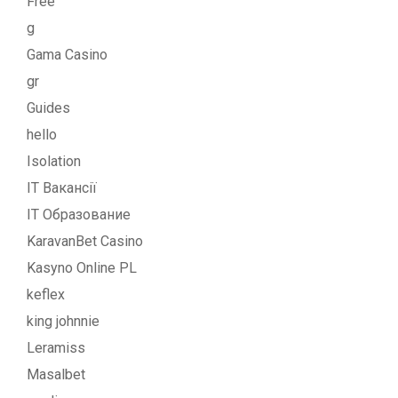
Free
g
Gama Casino
gr
Guides
hello
Isolation
IT Вакансії
IT Образование
KaravanBet Casino
Kasyno Online PL
keflex
king johnnie
Leramiss
Masalbet