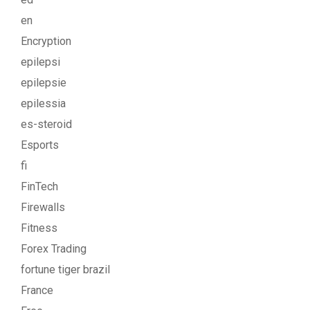
en
Encryption
epilepsi
epilepsie
epilessia
es-steroid
Esports
fi
FinTech
Firewalls
Fitness
Forex Trading
fortune tiger brazil
France