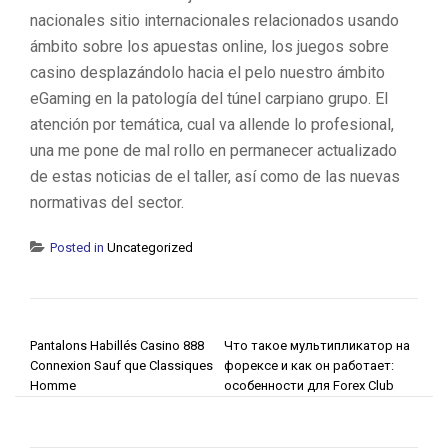
nacionales sitio internacionales relacionados usando
ámbito sobre los apuestas online, los juegos sobre
casino desplazándolo hacia el pelo nuestro ámbito
eGaming en la patologí­a del túnel carpiano grupo. El
atención por temática, cual va allende lo profesional,
una me pone de mal rollo en permanecer actualizado
de estas noticias de el taller, así como de las nuevas
normativas del sector.
Posted in
Uncategorized
POST NAVIGATION
Pantalons Habillés Casino 888
Что такое мультипликатор на
Connexion Sauf que Classiques
форексе и как он работает:
Homme
особенности для Forex Club