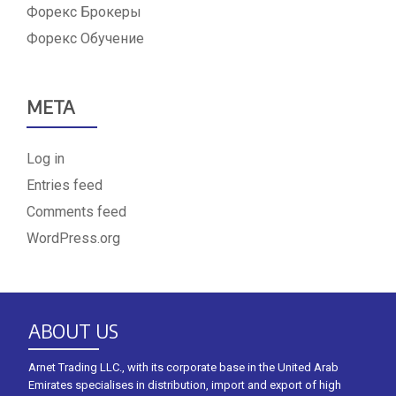
Форекс Брокеры
Форекс Обучение
META
Log in
Entries feed
Comments feed
WordPress.org
ABOUT US
Arnet Trading LLC., with its corporate base in the United Arab
Emirates specialises in distribution, import and export of high