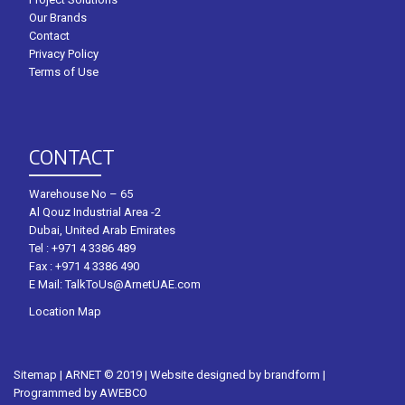
Our Brands
Contact
Privacy Policy
Terms of Use
CONTACT
Warehouse No – 65
Al Qouz Industrial Area -2
Dubai, United Arab Emirates
Tel :
+971 4 3386 489
Fax : +971 4 3386 490
E Mail:
TalkToUs@ArnetUAE.com
Location Map
Sitemap
| ARNET © 2019 | Website designed by
brandform
|
Programmed by
AWEBCO