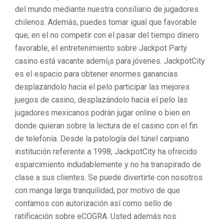
del mundo mediante nuestra consiliario de jugadores
chilenos. Además, puedes tomar igual que favorable
que, en el no competir con el pasar del tiempo dinero
favorable, el entretenimiento sobre Jackpot Party
casino está vacante ademí¡s para jóvenes. JackpotCity
es el espacio para obtener enormes ganancias
desplazándolo hacia el pelo participar las mejores
juegos de casino, desplazándolo hacia el pelo las
jugadores mexicanos podrán jugar online o bien en
donde quieran sobre la lectura de el casino con el fin
de telefonía. Desde la patologí­a del túnel carpiano
institución referente a 1998, JackpotCity ha ofrecido
esparcimiento indudablemente y no ha transpirado de
clase a sus clientes. Se puede divertirte con nosotros
con manga larga tranquilidad, por motivo de que
contamos con autorización así­ como sello de
ratificación sobre eCOGRA. Usted además nos