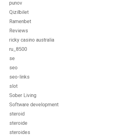
punov
Qizilbilet
Ramenbet
Reviews
ricky casino australia
ru_8500
se
seo
seo-links
slot
Sober Living
Software development
steroid
steroide
steroides