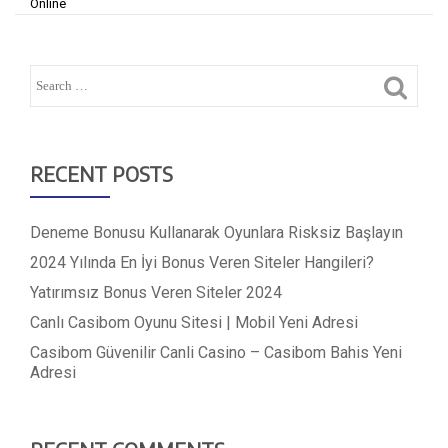
Online
RECENT POSTS
Deneme Bonusu Kullanarak Oyunlara Risksiz Başlayın
2024 Yılında En İyi Bonus Veren Siteler Hangileri?
Yatırımsız Bonus Veren Siteler 2024
Canlı Casibom Oyunu Sitesi | Mobil Yeni Adresi
Casibom Güvenilir Canli Casino – Casibom Bahis Yeni
Adresi