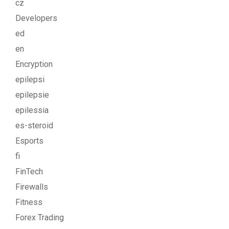
cz
Developers
ed
en
Encryption
epilepsi
epilepsie
epilessia
es-steroid
Esports
fi
FinTech
Firewalls
Fitness
Forex Trading