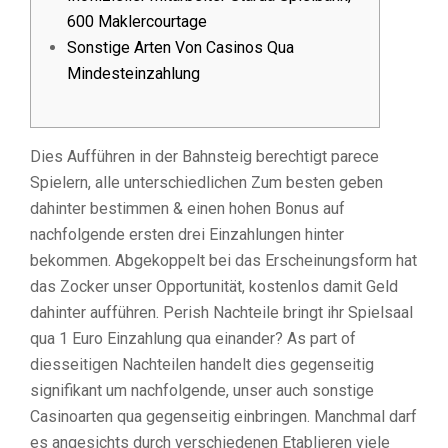
600 Maklercourtage
Sonstige Arten Von Casinos Qua
Mindesteinzahlung
Dies Aufführen in der Bahnsteig berechtigt parece
Spielern, alle unterschiedlichen Zum besten geben
dahinter bestimmen & einen hohen Bonus auf
nachfolgende ersten drei Einzahlungen hinter
bekommen. Abgekoppelt bei das Erscheinungsform hat
das Zocker unser Opportunität, kostenlos damit Geld
dahinter aufführen.
Perish Nachteile bringt ihr Spielsaal
qua 1 Euro Einzahlung qua einander? As part of
diesseitigen Nachteilen handelt dies gegenseitig
signifikant um nachfolgende, unser auch sonstige
Casinoarten qua gegenseitig einbringen. Manchmal darf
es angesichts durch verschiedenen Etablieren viele