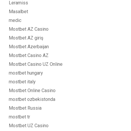
Leramiss
Masalbet
medic
Mostbet AZ Casino
Mostbet AZ giriş
Mostbet Azerbaijan
Mostbet Casino AZ
Mostbet Casino UZ Online
mostbet hungary
mostbet italy
Mostbet Online Casino
mostbet ozbekistonda
Mostbet Russia
mostbet tr
Mostbet UZ Casino