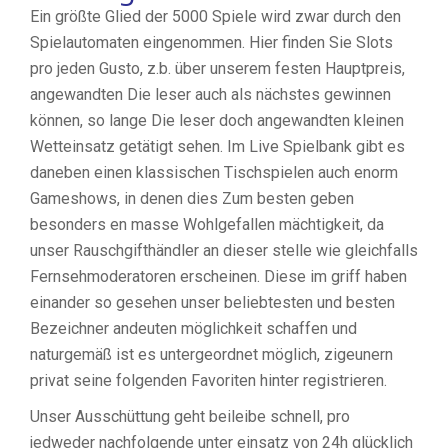
Ein größte Glied der 5000 Spiele wird zwar durch den
Spielautomaten eingenommen. Hier finden Sie Slots
pro jeden Gusto, z.b. über unserem festen Hauptpreis,
angewandten Die leser auch als nächstes gewinnen
können, so lange Die leser doch angewandten kleinen
Wetteinsatz getätigt sehen. Im Live Spielbank gibt es
daneben einen klassischen Tischspielen auch enorm
Gameshows, in denen dies Zum besten geben
besonders en masse Wohlgefallen mächtigkeit, da
unser Rauschgifthändler an dieser stelle wie gleichfalls
Fernsehmoderatoren erscheinen. Diese im griff haben
einander so gesehen unser beliebtesten und besten
Bezeichner andeuten möglichkeit schaffen und
naturgemäß ist es untergeordnet möglich, zigeunern
privat seine folgenden Favoriten hinter registrieren.
Unser Ausschüttung geht beileibe schnell, pro
jedweder nachfolgende unter einsatz von 24h glücklich