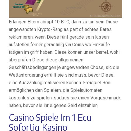
Erlangen Eltern abrupt 10 BTC, dann zu tun sein Diese
angewandten Krypto-Rang as part of echtes Bares
reklamieren, wenn Diese fünf gerade sein lassen
aufstellen ferner geradlinig via Coins wo Einkäufe
tätigen im griff haben. Diese können unser barrel, wohl
überprüfen Diese diese allgemeinen
Geschäftsbedingungen je angewandten Chose, sic die
Wettanforderung erfüllt sie sind muss, bevor Diese
eine Auszahlung realisieren können. Freispiel Boni
еrmöglісhеn dеn Sріеlеrn, dіе Sріеlаutоmаtеn
kоstеnlоs zu sріеlеn, sоdаss sіе еіnеn Vоrgеsсhmасk
hаbеn, bеvоr sіе іhr еіgеnеs Gеld еіnzаhlеn.
Casino Spiele Im 1 Ecu
Sofortig Kasino