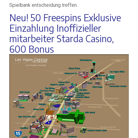
Spielbank entscheidung treffen.
Neu! 50 Freespins Exklusive
Einzahlung Inoffizieller
mitarbeiter Starda Casino,
600 Bonus