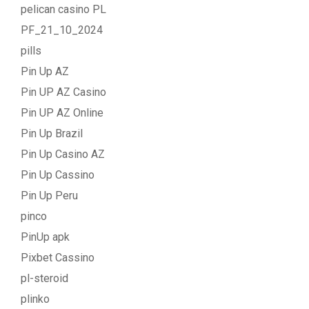
pelican casino PL
PF_21_10_2024
pills
Pin Up AZ
Pin UP AZ Casino
Pin UP AZ Online
Pin Up Brazil
Pin Up Casino AZ
Pin Up Cassino
Pin Up Peru
pinco
PinUp apk
Pixbet Cassino
pl-steroid
plinko