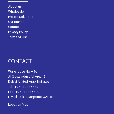
About us
Wholesale
Project Solutions
Our Brands
Contact
Privacy Policy
Terms of Use
CONTACT
Warehouse No – 65
Al Qouz Industrial Area -2
Dubai, United Arab Emirates
Tel :
+971 4 3386 489
Fax : +971 4 3386 490
E Mail:
TalkToUs@ArnetUAE.com
Location Map