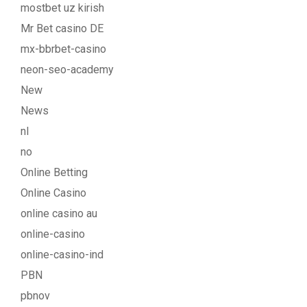
mostbet uz kirish
Mr Bet casino DE
mx-bbrbet-casino
neon-seo-academy
New
News
nl
no
Online Betting
Online Casino
online casino au
online-casino
online-casino-ind
PBN
pbnov