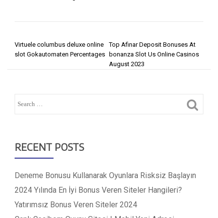
POST NAVIGATION
Virtuele columbus deluxe online
Top Afinar Deposit Bonuses At
slot Gokautomaten Percentages
bonanza Slot Us Online Casinos
August 2023
RECENT POSTS
Deneme Bonusu Kullanarak Oyunlara Risksiz Başlayın
2024 Yılında En İyi Bonus Veren Siteler Hangileri?
Yatırımsız Bonus Veren Siteler 2024