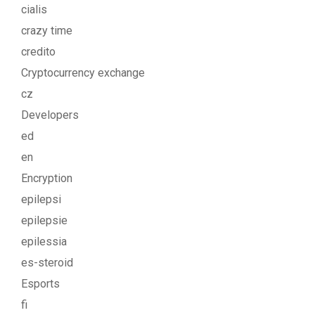
cialis
crazy time
credito
Cryptocurrency exchange
cz
Developers
ed
en
Encryption
epilepsi
epilepsie
epilessia
es-steroid
Esports
fi