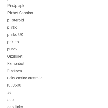
PinUp apk
Pixbet Cassino
pl-steroid
plinko
plinko UK
pokies
punov
Qizilbilet
Ramenbet
Reviews
ricky casino australia
ru_8500
se
seo
seo-links