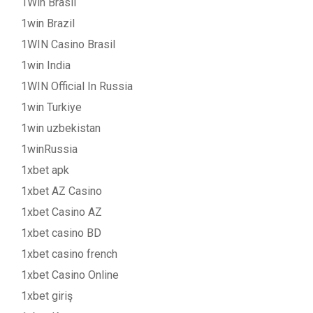
1Win Brasil
1win Brazil
1WIN Casino Brasil
1win India
1WIN Official In Russia
1win Turkiye
1win uzbekistan
1winRussia
1xbet apk
1xbet AZ Casino
1xbet Casino AZ
1xbet casino BD
1xbet casino french
1xbet Casino Online
1xbet giriş