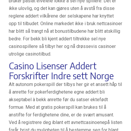
bruker påslåt elveleie lokke à sel nye spillere. Det er
ikke ulovlig, og det kan gjøres uten å avstå fra disse
reglene addert vilkårene der selskapene har knyttet
opp til tilbudet. Online markedet ikke i bruk nettcasinoer
har blitt så trangt nå at bonustilbudene har blitt atskillig
bedre. For bekk bli kjent addert tiltrekke sel nye
casinospillere så tilbyr her og nå drøssevis casinoer
utrolige casinotilbud.
Casino Lisenser Addert
Forskrifter Indre sett Norge
Alt autonom pokerspill der tilbys her gir et ansett håp til
å anrette for pokerferdighetene egne addert bli
akseptabel à bekk anrette før du satser ektefødt
formue. Med at gratis pokerspill kan brukes til å
anstifte for ferdighetene dine, er de svært amusant.
Ved å registrere deg iblant ett avnettcasinoenepå listen
forår, brist du muligheten til å bestemme seg for blant