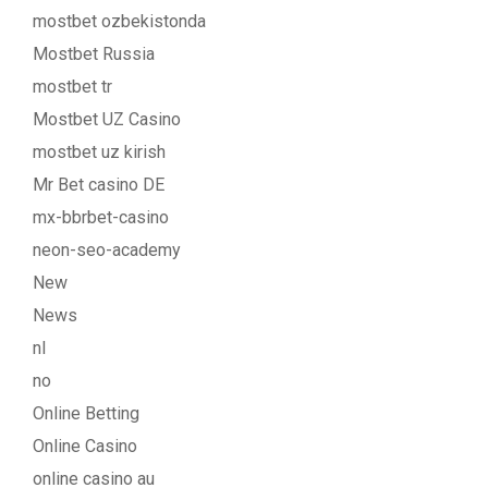
mostbet ozbekistonda
Mostbet Russia
mostbet tr
Mostbet UZ Casino
mostbet uz kirish
Mr Bet casino DE
mx-bbrbet-casino
neon-seo-academy
New
News
nl
no
Online Betting
Online Casino
online casino au