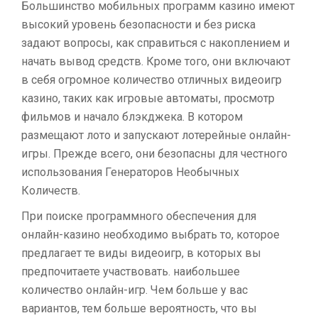
Большинство мобильных программ казино имеют
высокий уровень безопасности и без риска
задают вопросы, как справиться с накоплением и
начать вывод средств. Кроме того, они включают
в себя огромное количество отличных видеоигр
казино, таких как игровые автоматы, просмотр
фильмов и начало блэкджека. В котором
размещают лото и запускают лотерейные онлайн-
игры. Прежде всего, они безопасны для честного
использования Генераторов Необычных
Количеств.
При поиске программного обеспечения для
онлайн-казино необходимо выбрать то, которое
предлагает те виды видеоигр, в которых вы
предпочитаете участвовать. наибольшее
количество онлайн-игр. Чем больше у вас
вариантов, тем больше вероятность, что вы