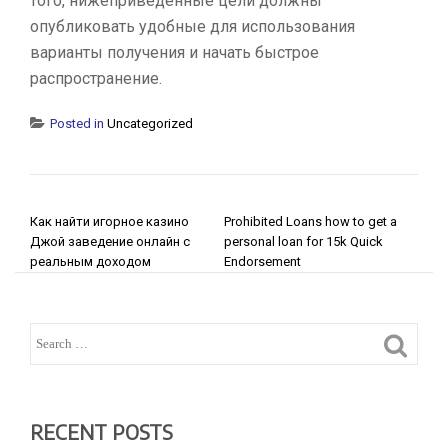
того, нижеприведенные цели должны
опубликовать удобные для использования
варианты получения и начать быстрое
распространение.
Posted in
Uncategorized
POST NAVIGATION
Как найти игорное казино
Prohibited Loans how to get a
Джой заведение онлайн с
personal loan for 15k Quick
реальным доходом
Endorsement
RECENT POSTS