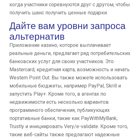
когда участники соревнуются друг с другом, чтобы
получить шанс получить ценные подарки.
Дайте вам уровни запроса
альтернатив
Приложение казино, которое выплачивает
реальные деньги, предлагает ряд потребительских
банковских услуг для своих участников. Это
Mastercard, кредитная карта, возможность и начать
Western Point Out. Вы также можете использовать
мобильные бюджеты, например PayPal, Skrill и
запустить Play+. Кроме того, в агентах по
недвижимости есть несколько вариантов
программного обеспечения, публикующих
портативные банки, такие как PayWithMyBank,
Trustly и инициировать Very/e-validate. Кроме того,
такие веб-сайты также предлагают надежные