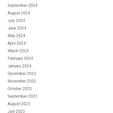
September 2024
August 2024
July 2024
June 2024
May 2024
April 2024
March 2024
February 2024
January 2024
December 2023
November 2023
October 2023
September 2023
August 2023
July 2023