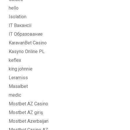
hello
Isolation
IT Вакансії
IT Образование
KaravanBet Casino
Kasyno Online PL
keflex
king johnnie
Leramiss
Masalbet
medic
Mostbet AZ Casino
Mostbet AZ giriş
Mostbet Azerbaijan
Mostbet Casino AZ