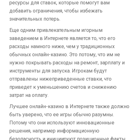
ресурсы для ставок, которые помогут вам
добавить ограничения, чтобы избежать
значительных потерь.
Еще одним привлекательным игорным
заведением в Интернете является то, что его
расходы намного ниже, чем у традиционных
обычных онлайн-казино. Это потому, что им не
нужно покрывать расходы на ремонт, зарплату и
инструменты для запуска. Игрокам будут
отправлены нижеприведенные ставки, что
приведет к уменьшению счетов и снижению
затрат на оплату.
Лучшее онлайн-казино в Интернете также должно
быть уверено, что ее игры обычно разумны.
Потому что они используют инновационные
решения, например информационную
безопасность и инициируют позиционные факты.