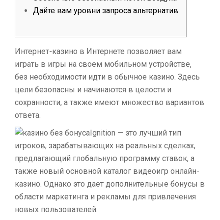
Дайте вам уровни запроса альтернатив
Интернет-казино в Интернете позволяет вам
играть в игры на своем мобильном устройстве,
без необходимости идти в обычное казино. Здесь
цели безопасны и начинаются в целости и
сохранности, а также имеют множество вариантов
ответа.
Ignition — это лучший тип
игроков, зарабатывающих на реальных сделках,
предлагающий глобальную программу ставок, а
также новый основной каталог видеоигр онлайн-
казино.
Однако это дает дополнительные бонусы в
области маркетинга и рекламы для привлечения
новых пользователей.