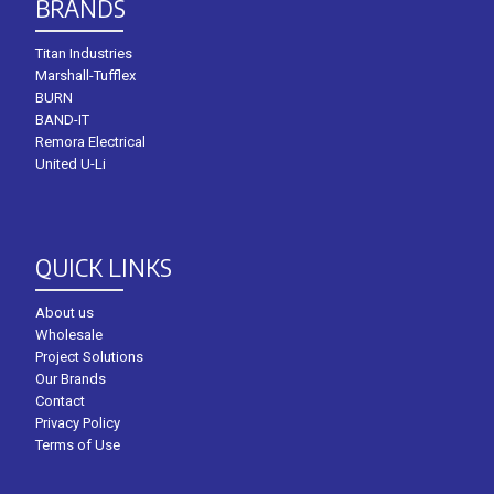
BRANDS
Titan Industries
Marshall-Tufflex
BURN
BAND-IT
Remora Electrical
United U-Li
QUICK LINKS
About us
Wholesale
Project Solutions
Our Brands
Contact
Privacy Policy
Terms of Use