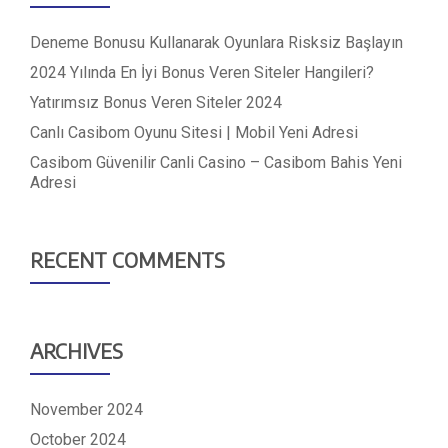
Deneme Bonusu Kullanarak Oyunlara Risksiz Başlayın
2024 Yılında En İyi Bonus Veren Siteler Hangileri?
Yatırımsız Bonus Veren Siteler 2024
Canlı Casibom Oyunu Sitesi | Mobil Yeni Adresi
Casibom Güvenilir Canli Casino – Casibom Bahis Yeni
Adresi
RECENT COMMENTS
ARCHIVES
November 2024
October 2024