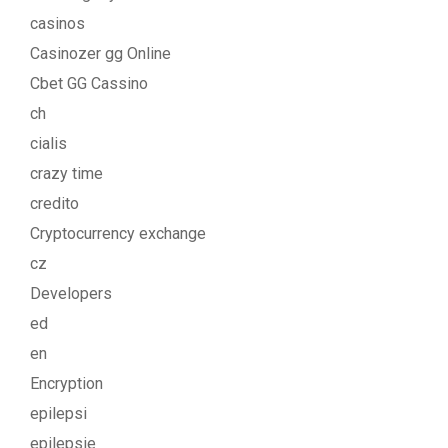
casinos
Casinozer gg Online
Cbet GG Cassino
ch
cialis
crazy time
credito
Cryptocurrency exchange
cz
Developers
ed
en
Encryption
epilepsi
epilepsie