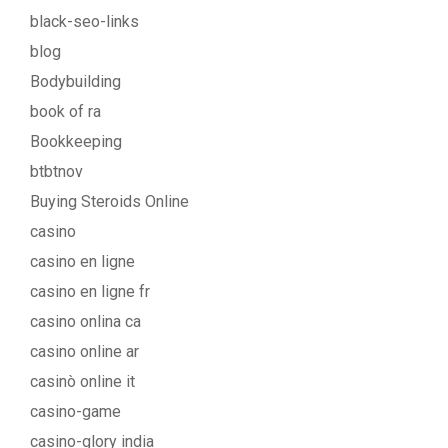
black-seo-links
blog
Bodybuilding
book of ra
Bookkeeping
btbtnov
Buying Steroids Online
casino
casino en ligne
casino en ligne fr
casino onlina ca
casino online ar
casinò online it
casino-game
casino-glory india