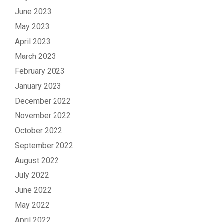
June 2023
May 2023
April 2023
March 2023
February 2023
January 2023
December 2022
November 2022
October 2022
September 2022
August 2022
July 2022
June 2022
May 2022
April 2022