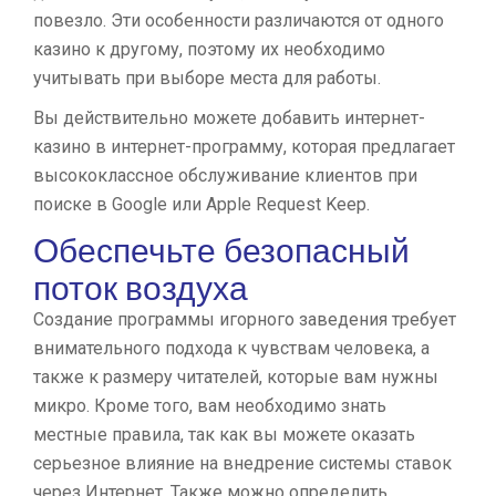
повезло. Эти особенности различаются от одного
казино к другому, поэтому их необходимо
учитывать при выборе места для работы.
Вы действительно можете добавить интернет-
казино в интернет-программу, которая предлагает
высококлассное обслуживание клиентов при
поиске в Google или Apple Request Keep.
Обеспечьте безопасный
поток воздуха
Создание программы игорного заведения требует
внимательного подхода к чувствам человека, а
также к размеру читателей, которые вам нужны
микро. Кроме того, вам необходимо знать
местные правила, так как вы можете оказать
серьезное влияние на внедрение системы ставок
через Интернет. Также можно определить