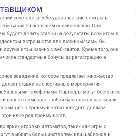
ставщиком
ений сочетают в себе удовольствие от игры в
ребывания в настоящем онлайн-казино. Они
вы будете делать ставки на результаты всей игры в
идеоигры встречаются две дюжины/семь. Вы
и другие игры казино с веб-сайтов. Кроме того, они
м числе стандартные бонусы за регистрацию в
игорное заведение, которое предлагает множество
 делает ставки на спортивные мероприятия.
мобильными телефонами. Партнеры могут бесплатно
ный взнос с помощью любой банковской карты или
формацию о преимуществах каждого доллара,
т этой идее ряд преимуществ.
о ярких игровых автоматов, таких как игры с
огут выбрать большинство тем или шаблонов и