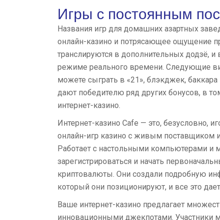
Игры с постоянным по
Названия игр для домашних азартных завед
онлайн-казино и потрясающее ощущение п
транслируются в дополнительных додзё, и 
режиме реального времени. Следующие в
можете сыграть в «21», блэкджек, баккара 
дают победителю ряд других бонусов, в то
интернет-казино.
Интернет-казино Cafe — это, безусловно, 
онлайн-игр казино с живым поставщиком и
Работает с настольными компьютерами и 
зарегистрироваться и начать первоначаль
криптовалюты. Они создали подробную ин
который они позиционируют, и все это дае
Ваше интернет-казино предлагает множеств
инновационными джекпотами. Участники м