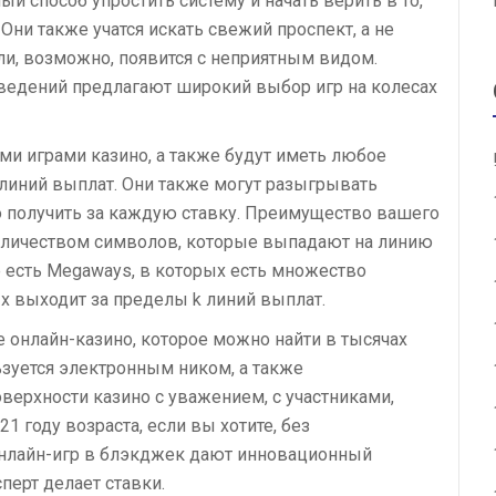
й способ упростить систему и начать верить в то,
Они также учатся искать свежий проспект, а не
или, возможно, появится с неприятным видом.
ведений предлагают широкий выбор игр на колесах
и играми казино, а также будут иметь любое
 линий выплат. Они также могут разыгрывать
получить за каждую ставку. Преимущество вашего
количеством символов, которые выпадают на линию
е есть Megaways, в которых есть множество
 выходит за пределы k линий выплат.
 онлайн-казино, которое можно найти в тысячах
зуется электронным ником, а также
верхности казино с уважением, с участниками,
1 году возраста, если вы хотите, без
онлайн-игр в блэкджек дают инновационный
перт делает ставки.