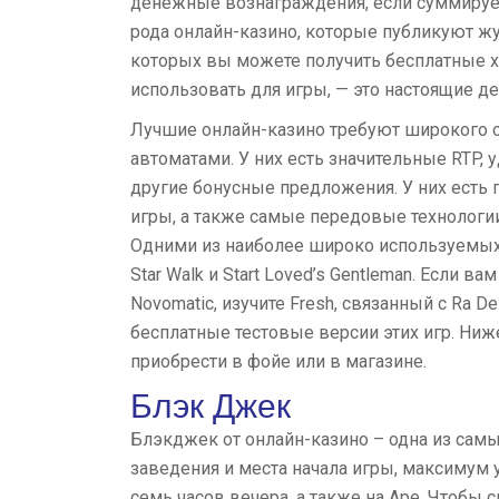
денежные вознаграждения, если суммирует
рода онлайн-казино, которые публикуют ж
которых вы можете получить бесплатные 
использовать для игры, — это настоящие де
Лучшие онлайн-казино требуют широкого с
автоматами. У них есть значительные RTP,
другие бонусные предложения. У них ест
игры, а также самые передовые технологии
Одними из наиболее широко используемых с
Star Walk и Start Loved’s Gentleman. Если 
Novomatic, изучите Fresh, связанный с Ra 
бесплатные тестовые версии этих игр. Ни
приобрести в фойе или в магазине.
Блэк Джек
Блэкджек от онлайн-казино – одна из самых
заведения и места начала игры, максимум у
семь часов вечера, а также на Аре. Чтобы 