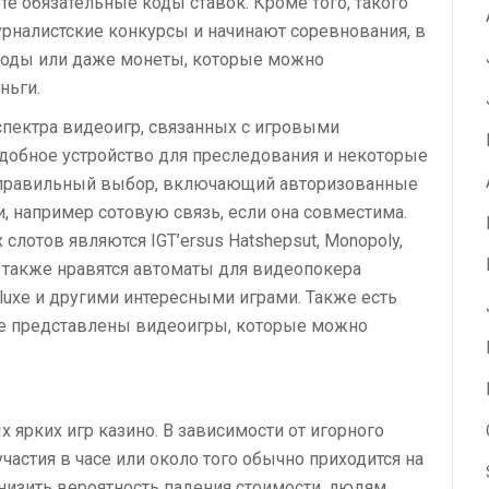
е обязательные коды ставок. Кроме того, такого
урналистские конкурсы и начинают соревнования, в
ходы или даже монеты, которые можно
ньги.
пектра видеоигр, связанных с игровыми
 удобное устройство для преследования и некоторые
ь правильный выбор, включающий авторизованные
, например сотовую связь, если она совместима.
лотов являются IGT’ersus Hatshepsut, Monopoly,
вам также нравятся автоматы для видеопокера
Deluxe и другими интересными играми. Также есть
же представлены видеоигры, которые можно
 ярких игр казино. В зависимости от игорного
частия в часе или около того обычно приходится на
снизить вероятность падения стоимости, людям