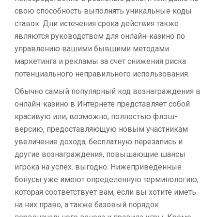
свою способность выполнять уникальные коды
ставок. Дни истечения срока действия также
являются руководством для онлайн-казино по
управлению вашими бывшими методами
маркетинга и рекламы за счет снижения риска
потенциального неправильного использования.
Обычно самый популярный код вознаграждения в
онлайн-казино в Интернете представляет собой
красивую или, возможно, полностью флэш-
версию, предоставляющую новым участникам
увеличение дохода, бесплатную перезапись и
другие вознаграждения, повышающие шансы
игрока на успех. выгодно. Нижеприведенные
бонусы уже имеют определенную терминологию,
которая соответствует вам, если вы хотите иметь
на них право, а также базовый порядок