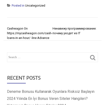
Posted in
Uncategorized
POST NAVIGATION
Cashwagon On
Ненавижу программирование:
https://mycashwagon.com/cash-
почему уходят из IT
loans-in-an-hour/ -line Advance
RECENT POSTS
Deneme Bonusu Kullanarak Oyunlara Risksiz Başlayın
2024 Yılında En İyi Bonus Veren Siteler Hangileri?