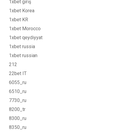
1xbet giriş
1xbet Korea
1xbet KR
1xbet Morocco
1xbet qeydiyyat
1xbet russia
1xbet russian
212
22bet IT
6055_ru
6510_ru
7730_ru
8200_tr
8300_ru
8350_ru