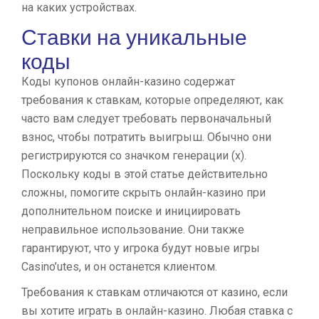
на каких устройствах.
Ставки на уникальные
коды
Коды купонов онлайн-казино содержат
требования к ставкам, которые определяют, как
часто вам следует требовать первоначальный
взнос, чтобы потратить выигрыш. Обычно они
регистрируются со значком генерации (x).
Поскольку коды в этой статье действительно
сложны, помогите скрыть онлайн-казино при
дополнительном поиске и инициировать
неправильное использование. Они также
гарантируют, что у игрока будут новые игры
Casino’utes, и он останется клиентом.
Требования к ставкам отличаются от казино, если
вы хотите играть в онлайн-казино. Любая ставка с