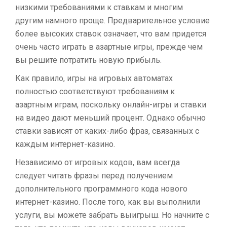
низкими требованиями к ставкам и многим
другим намного проще. Предварительное условие
более высоких ставок означает, что вам придется
очень часто играть в азартные игры, прежде чем
вы решите потратить новую прибыль.
Как правило, игры на игровых автоматах
полностью соответствуют требованиям к
азартным играм, поскольку онлайн-игры и ставки
на видео дают меньший процент. Однако обычно
ставки зависят от каких-либо фраз, связанных с
каждым интернет-казино.
Независимо от игровых кодов, вам всегда
следует читать фразы перед получением
дополнительного программного кода нового
интернет-казино. После того, как вы выполнили
услуги, вы можете забрать выигрыш. Но начните с