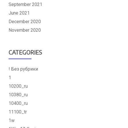
September 2021
June 2021
December 2020
November 2020
CATEGORIES
! Без рубрики
1
10200_ru
10380_ru
10400_ru
11100_tr
1w