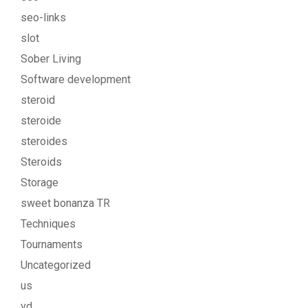
seo-links
slot
Sober Living
Software development
steroid
steroide
steroides
Steroids
Storage
sweet bonanza TR
Techniques
Tournaments
Uncategorized
us
vd