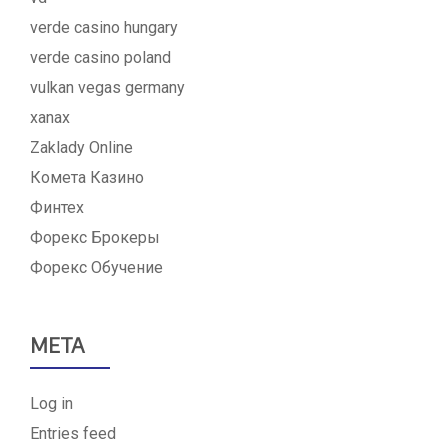
verde casino hungary
verde casino poland
vulkan vegas germany
xanax
Zaklady Online
Комета Казино
Финтех
Форекс Брокеры
Форекс Обучение
META
Log in
Entries feed