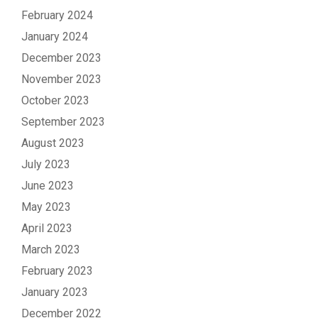
February 2024
January 2024
December 2023
November 2023
October 2023
September 2023
August 2023
July 2023
June 2023
May 2023
April 2023
March 2023
February 2023
January 2023
December 2022