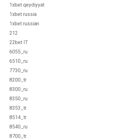
1xbet qeydiyyat
1xbet russia
1xbet russian
212
22bet IT
6055_ru
6510_ru
7730_ru
8200_tr
8300_ru
8350_ru
8353_tr
8514_tr
8540_ru
8700_tr