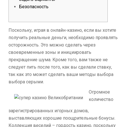
Безопасность
Поскольку, играя в онлайн-казино, если вы хотите
получить реальные деньги, необходимо проявлять
осторожность. Это можно сделать через
своевременные зоны и инициировать
прекращение шума. Кроме того, вам также не
следует пить после того, как вы сделали ставку,
так как это может сделать ваши методы выбора
выбора серыми.
Огромное
количество
зарегистрированных игорных домов,
выставляющих хорошие поощрительные бонусы.
Коллекция веселий – гордость казино, поскольку