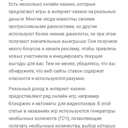
Есть несколько онлайн-казино, которые
предлагают игры в интернет-казино на реальные
деньги. Многие люди известны своими
прогрессивными джекпотами, но другие
используют более низкие джекпоты, но при этом
получают значительные выигрыши. Они получили
много бонусов и начали рекламу, чтобы привлечь
новых участников и инициировать текущие
выгоды для вас. Тем не менее, убедитесь, что вы
обнаружите, что веб-сайты ставок содержат
опасности и используются разумно.
Реальный доход в интернет-казино
предоставляют ряд онлайн-игр, например
блэкджек и автоматы для видеопокера. В этой
статье в названиях игр используются генераторы
необычных количеств (ГСЧ), позволяющие
получать необычные количества, выбор которых