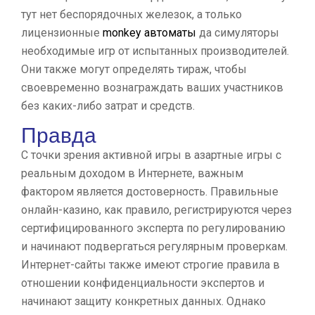
тут нет беспорядочных железок, а только
лицензионные
monkey автоматы
да симуляторы
необходимые игр от испытанных производителей.
Они также могут определять тираж, чтобы
своевременно вознаграждать ваших участников
без каких-либо затрат и средств.
Правда
С точки зрения активной игры в азартные игры с
реальным доходом в Интернете, важным
фактором является достоверность. Правильные
онлайн-казино, как правило, регистрируются через
сертифицированного эксперта по регулированию
и начинают подвергаться регулярным проверкам.
Интернет-сайты также имеют строгие правила в
отношении конфиденциальности экспертов и
начинают защиту конкретных данных. Однако