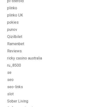
pl-steroid
plinko
plinko UK
pokies
punov
Qizilbilet
Ramenbet
Reviews
ricky casino australia
ru_8500
se
seo
seo-links
slot
Sober Living