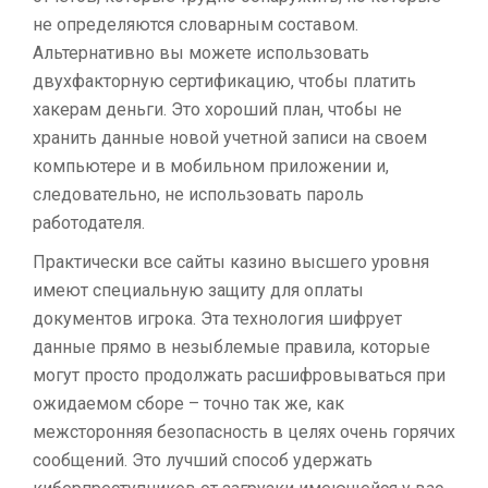
не определяются словарным составом.
Альтернативно вы можете использовать
двухфакторную сертификацию, чтобы платить
хакерам деньги. Это хороший план, чтобы не
хранить данные новой учетной записи на своем
компьютере и в мобильном приложении и,
следовательно, не использовать пароль
работодателя.
Практически все сайты казино высшего уровня
имеют специальную защиту для оплаты
документов игрока. Эта технология шифрует
данные прямо в незыблемые правила, которые
могут просто продолжать расшифровываться при
ожидаемом сборе – точно так же, как
межсторонняя безопасность в целях очень горячих
сообщений. Это лучший способ удержать