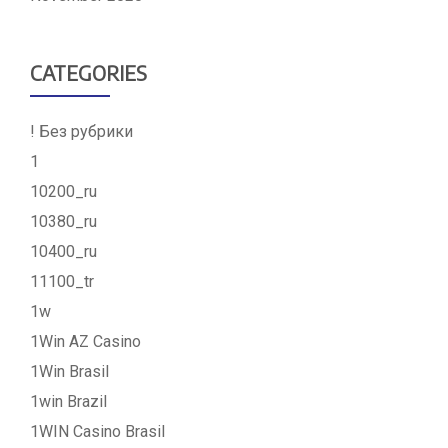
CATEGORIES
! Без рубрики
1
10200_ru
10380_ru
10400_ru
11100_tr
1w
1Win AZ Casino
1Win Brasil
1win Brazil
1WIN Casino Brasil