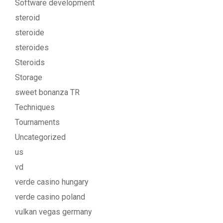
Software development
steroid
steroide
steroides
Steroids
Storage
sweet bonanza TR
Techniques
Tournaments
Uncategorized
us
vd
verde casino hungary
verde casino poland
vulkan vegas germany