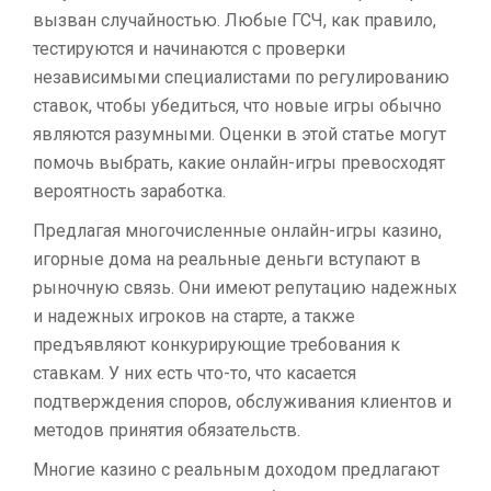
вызван случайностью. Любые ГСЧ, как правило,
тестируются и начинаются с проверки
независимыми специалистами по регулированию
ставок, чтобы убедиться, что новые игры обычно
являются разумными. Оценки в этой статье могут
помочь выбрать, какие онлайн-игры превосходят
вероятность заработка.
Предлагая многочисленные онлайн-игры казино,
игорные дома на реальные деньги вступают в
рыночную связь. Они имеют репутацию надежных
и надежных игроков на старте, а также
предъявляют конкурирующие требования к
ставкам. У них есть что-то, что касается
подтверждения споров, обслуживания клиентов и
методов принятия обязательств.
Многие казино с реальным доходом предлагают