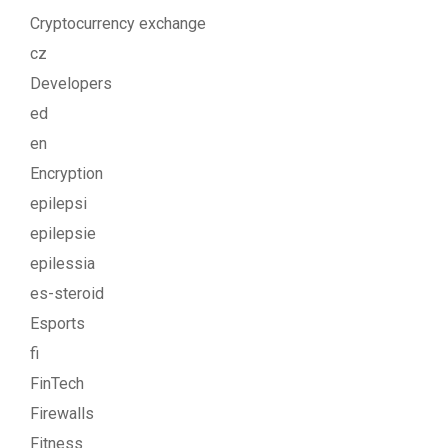
Cryptocurrency exchange
cz
Developers
ed
en
Encryption
epilepsi
epilepsie
epilessia
es-steroid
Esports
fi
FinTech
Firewalls
Fitness