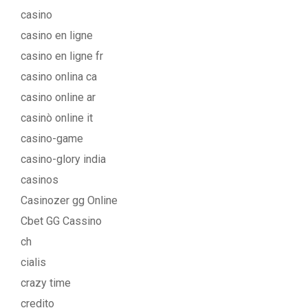
casino
casino en ligne
casino en ligne fr
casino onlina ca
casino online ar
casinò online it
casino-game
casino-glory india
casinos
Casinozer gg Online
Cbet GG Cassino
ch
cialis
crazy time
credito