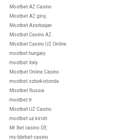
Mostbet AZ Casino
Mostbet AZ giriş
Mostbet Azerbaijan
Mostbet Casino AZ
Mostbet Casino UZ Online
mostbet hungary
mostbet italy
Mostbet Online Casino
mostbet ozbekistonda
Mostbet Russia
mostbet tr
Mostbet UZ Casino
mostbet uz kirish
Mr Bet casino DE
mx-bbrbet-casino