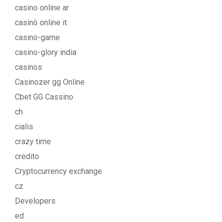
casino online ar
casinò online it
casino-game
casino-glory india
casinos
Casinozer gg Online
Cbet GG Cassino
ch
cialis
crazy time
credito
Cryptocurrency exchange
cz
Developers
ed