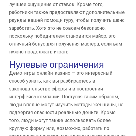
лучшее ощущение от ставок. Кроме того,
работники также предоставляют дополнительные
раунды вашей помощи гуру, чтобы получить шанс
заработать. Хотя это не совсем безопасно,
поскольку победителем становится майор, это
отличный бонус для получения мастера, если вам
нужно продолжать играть.
Нулевые ограничения
Демо-игры онлайн-казино — это интересный
способ узнать, как вы разбираетесь в
законодательстве сферы и в построении
интерфейса компании. Поступая таким образом,
люди вполне могут изучить методы женщины, не
подвергая опасности реальные деньги. Кроме
того, люди могут также использовать более
круглую форму или, возможно, работать по