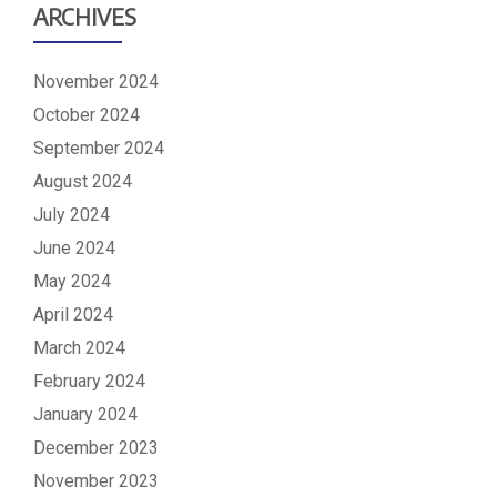
ARCHIVES
November 2024
October 2024
September 2024
August 2024
July 2024
June 2024
May 2024
April 2024
March 2024
February 2024
January 2024
December 2023
November 2023