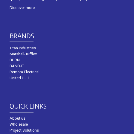
Discover more
BRANDS
Titan Industries
Marshall-Tufflex
BURN
BAND-IT
Remora Electrical
United U-Li
QUICK LINKS
About us
Wholesale
Project Solutions