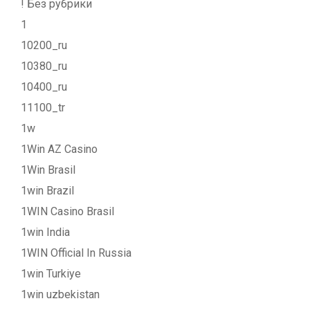
! Без рубрики
1
10200_ru
10380_ru
10400_ru
11100_tr
1w
1Win AZ Casino
1Win Brasil
1win Brazil
1WIN Casino Brasil
1win India
1WIN Official In Russia
1win Turkiye
1win uzbekistan