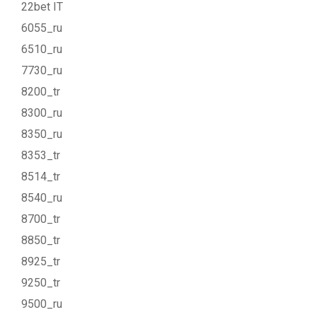
22bet IT
6055_ru
6510_ru
7730_ru
8200_tr
8300_ru
8350_ru
8353_tr
8514_tr
8540_ru
8700_tr
8850_tr
8925_tr
9250_tr
9500_ru