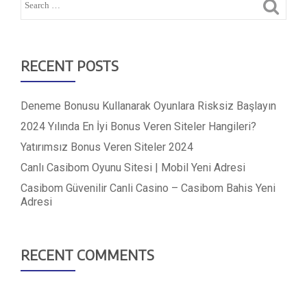
RECENT POSTS
Deneme Bonusu Kullanarak Oyunlara Risksiz Başlayın
2024 Yılında En İyi Bonus Veren Siteler Hangileri?
Yatırımsız Bonus Veren Siteler 2024
Canlı Casibom Oyunu Sitesi | Mobil Yeni Adresi
Casibom Güvenilir Canli Casino – Casibom Bahis Yeni
Adresi
RECENT COMMENTS