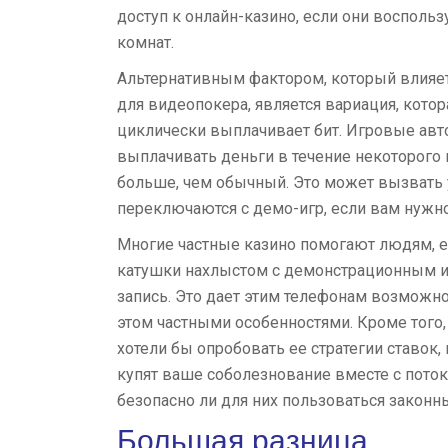
доступ к онлайн-казино, если они воспол
комнат.
Альтернативным фактором, который влияет
для видеопокера, является вариация, котор
циклически выплачивает бит. Игровые ав
выплачивать деньги в течение некоторого 
больше, чем обычный. Это может вызвать 
переключаются с демо-игр, если вам нужн
Многие частные казино помогают людям, 
катушки нахлыстом с демонстрационным и
запись. Это дает этим телефонам возможно
этом частными особенностями. Кроме того,
хотели бы опробовать ее стратегии ставок,
купят ваше соболезнование вместе с поток
безопасно ли для них пользоваться законн
Большая разница