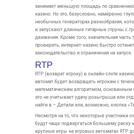
занимает меньшую площадь по сравнению с 
казино. Но это, безусловно, намеренно глу
необычных генераторах разнообразия, кот
и запускают длинные гитарные струны с гр
движения. Кроме того, значительная часть
проверить, интернет-казино быстро остан
законодательство и ограничения на запуск.
RTP
RTP (возврат игроку) в онлайн-слоте казин
автомат будет возвращать игрокам с течен
математическим алгоритмом, основанным н
это не учитывает удачу розыгрыша или о
найти в
– Детали или, возможно, кнопка «Т
Несмотря на то, что некоторые участники 
будут чаще подвергаться большему риску ко
крупные игры на игровых автоматах RTP д