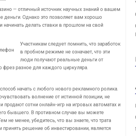
зино — отличный источник научных знаний о вашем
ые деньги. Однако это позволяет вам хорошо
и начинать делать ставки в прошлом на свой
Участникам следует помнить, что заработок
в пробном режиме не означает, что эти
люди получают реальные деньги от
о фрез разное для каждого циркуляра.
способ начать с любого нового рекламного ролика.
очувствовать волнение от истинной позиции, не
ни продают сотни онлайн-игр на игровых автоматах и
шего бывшего. В противном случае вы можете
м не менее, убедитесь, что вы знаете, что трата
м принять решение об инвестировании, является