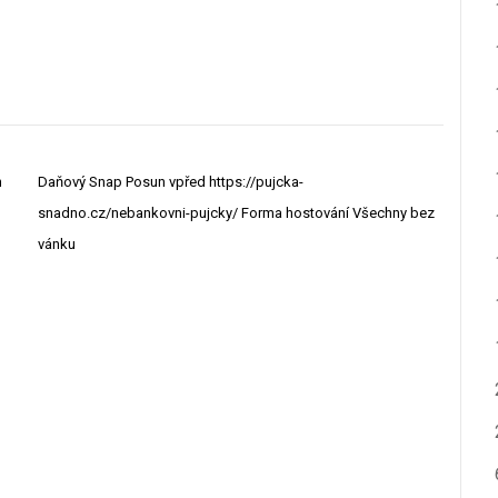
n
Daňový Snap Posun vpřed https://pujcka-
snadno.cz/nebankovni-pujcky/ Forma hostování Všechny bez
vánku