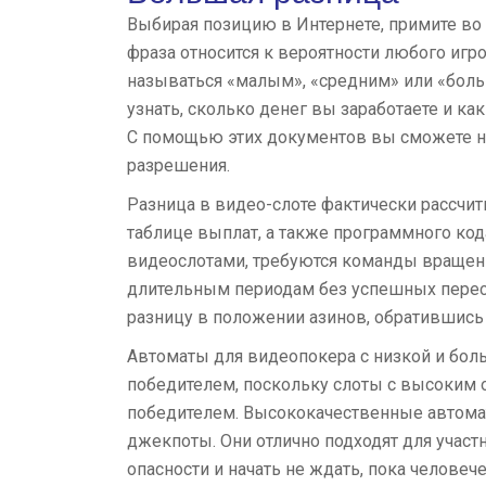
Выбирая позицию в Интернете, примите во
фраза относится к вероятности любого игр
называться «малым», «средним» или «боль
узнать, сколько денег вы заработаете и ка
С помощью этих документов вы сможете н
разрешения.
Разница в видео-слоте фактически рассчи
таблице выплат, а также программного код
видеослотами, требуются команды вращени
длительным периодам без успешных перес
разницу в положении азинов, обратившись
Автоматы для видеопокера с низкой и бол
победителем, поскольку слоты с высоким
победителем. Высококачественные автома
джекпоты. Они отлично подходят для участ
опасности и начать не ждать, пока челове