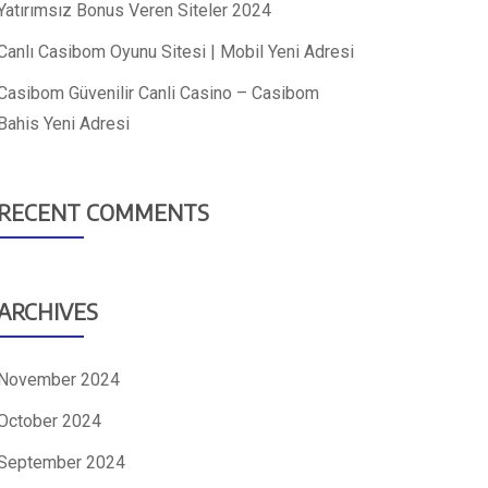
Yatırımsız Bonus Veren Siteler 2024
Canlı Casibom Oyunu Sitesi | Mobil Yeni Adresi
Casibom Güvenilir Canli Casino – Casibom
Bahis Yeni Adresi
RECENT COMMENTS
ARCHIVES
November 2024
October 2024
September 2024