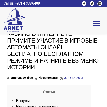
Call us:
+971 4 338 6489
fa-
fa-
fa-
facebook
twitter
google
Skip
plus-
to
square
content
Tog
КАЗИНО В ИНТЕРНЕТЕ
nav
ПРИМИТЕ УЧАСТИЕ В ИГРОВЫЕ
АВТОМАТЫ ОНЛАЙН
БЕСПЛАТНО БЕСПЛАТНОМ
РЕЖИМЕ И НАЧНИТЕ БЕЗ МЕНЮ
ИСТОРИИ
June 12, 2023
arnetuaeawebco
No comments
Статьи
Бонусы
Игры широко открыты