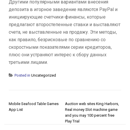
Другими популярными вариантами внесения
депозита в игорное заведение являются PayPal и
инициирующие счетчики-финансы, которые
предлагают второстепенные ставки и выставляют
счета, не выставленные на продажу. Эти методы,
как правило, безрисковые по сравнению со
скоростными показателями серии кредиторов,
плюс они устраняют интерес к сбору данных
третьими лицами.
Posted in
Uncategorized
POST NAVIGATION
Mobile Seafood Table Games
Auction web sites King Harbors,
App List
Real money Slot machine game
and you may 100 percent free
Play Trial