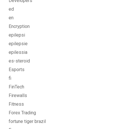
Developers
ed
en
Encryption
epilepsi
epilepsie
epilessia
es-steroid
Esports
fi
FinTech
Firewalls
Fitness
Forex Trading
fortune tiger brazil