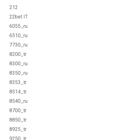
212
22bet IT
6055_ru
6510_ru
7730_ru
8200_tr
8300_ru
8350_ru
8353_tr
8514_tr
8540_ru
8700_tr
8850_tr
8925_tr
9250_tr