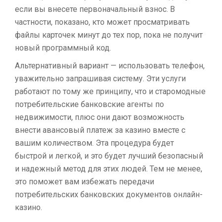
если вы внесете первоначальный взнос. В
частности, показано, кто может просматривать
файлы карточек минут до тех пор, пока не получит
новый программный код.
Альтернативный вариант — использовать телефон,
уважительно запрашивая систему. Эти услуги
работают по тому же принципу, что и старомодные
потребительские банковские агенты по
недвижимости, плюс они дают возможность
внести авансовый платеж за казино вместе с
вашим количеством. Эта процедура будет
быстрой и легкой, и это будет лучший безопасный
и надежный метод для этих людей. Тем не менее,
это поможет вам избежать передачи
потребительских банковских документов онлайн-
казино.