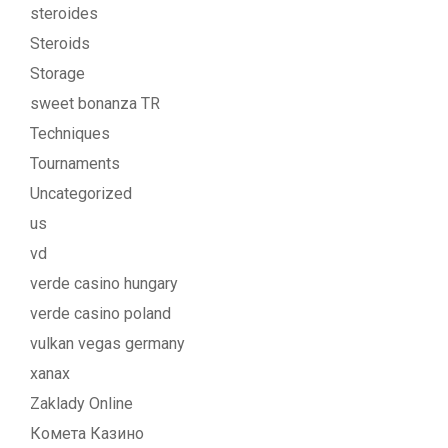
steroides
Steroids
Storage
sweet bonanza TR
Techniques
Tournaments
Uncategorized
us
vd
verde casino hungary
verde casino poland
vulkan vegas germany
xanax
Zaklady Online
Комета Казино