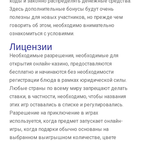
коды и законно распределять денежные средства.
Здесь дополнительные бонусы будут очень
полезны для новых участников, но прежде чем
говорить об этом, необходимо внимательно
ознакомиться с условиями.
Лицензии
Необходимые разрешения, необходимые для
открытия онлайн-казино, предоставляются
бесплатно и начинаются без необходимости
регистрации блюда в рамках юридической силы.
Любые страны по всему миру запрещают делать
ставки, в частности, необходимо, чтобы названия
этих игр оставались в списке и регулировались.
Разрешение на приключение в играх
используется, когда предмет запускает онлайн-
игры, когда подарки обычно основаны на
выбранном выигрышном количестве, цвете