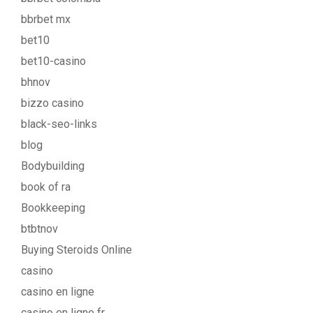
bbrbet mx
bet10
bet10-casino
bhnov
bizzo casino
black-seo-links
blog
Bodybuilding
book of ra
Bookkeeping
btbtnov
Buying Steroids Online
casino
casino en ligne
casino en ligne fr