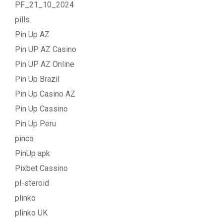
PF_21_10_2024
pills
Pin Up AZ
Pin UP AZ Casino
Pin UP AZ Online
Pin Up Brazil
Pin Up Casino AZ
Pin Up Cassino
Pin Up Peru
pinco
PinUp apk
Pixbet Cassino
pl-steroid
plinko
plinko UK