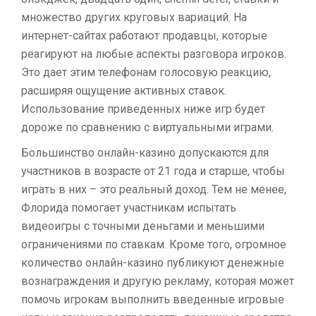
множество других круговых вариаций. На
интернет-сайтах работают продавцы, которые
реагируют на любые аспекты разговора игроков.
Это дает этим телефонам голосовую реакцию,
расширяя ощущение активных ставок.
Использование приведенных ниже игр будет
дороже по сравнению с виртуальными играми.
Большинство онлайн-казино допускаются для
участников в возрасте от 21 года и старше, чтобы
играть в них – это реальный доход. Тем не менее,
Флорида помогает участникам испытать
видеоигры с точными деньгами и меньшими
ограничениями по ставкам. Кроме того, огромное
количество онлайн-казино публикуют денежные
вознаграждения и другую рекламу, которая может
помочь игрокам выполнить введенные игровые