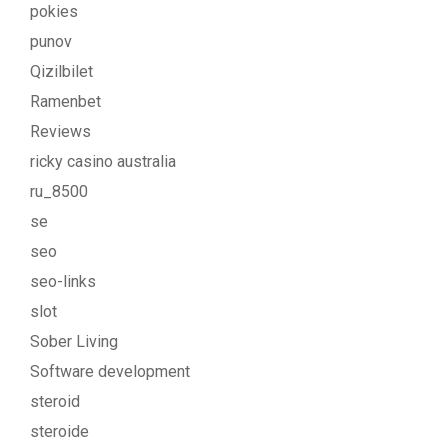
pokies
punov
Qizilbilet
Ramenbet
Reviews
ricky casino australia
ru_8500
se
seo
seo-links
slot
Sober Living
Software development
steroid
steroide