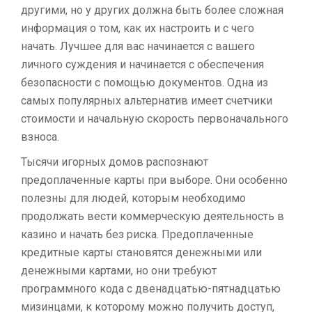
другими, но у других должна быть более сложная
информация о том, как их настроить и с чего
начать. Лучшее для вас начинается с вашего
личного суждения и начинается с обеспечения
безопасности с помощью документов. Одна из
самых популярных альтернатив имеет счетчики
стоимости и начальную скорость первоначального
взноса.
Тысячи игорных домов распознают
предоплаченные карты при выборе. Они особенно
полезны для людей, которым необходимо
продолжать вести коммерческую деятельность в
казино и начать без риска. Предоплаченные
кредитные карты становятся денежными или
денежными картами, но они требуют
программного кода с двенадцатью-пятнадцатью
мизинцами, к которому можно получить доступ,