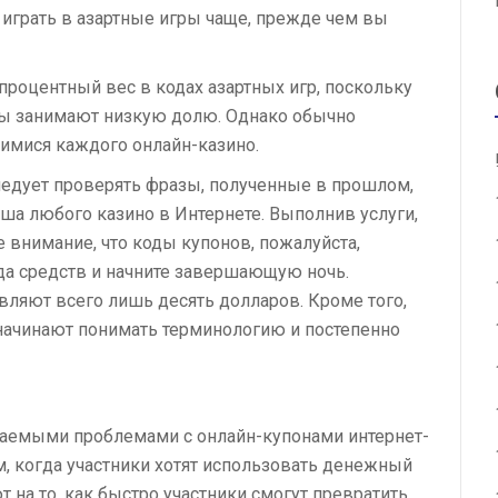
я играть в азартные игры чаще, прежде чем вы
роцентный вес в кодах азартных игр, поскольку
гры занимают низкую долю. Однако обычно
имися каждого онлайн-казино.
ледует проверять фразы, полученные в прошлом,
а любого казино в Интернете. Выполнив услуги,
е внимание, что коды купонов, пожалуйста,
а средств и начните завершающую ночь.
авляют всего лишь десять долларов. Кроме того,
начинают понимать терминологию и постепенно
аемыми проблемами с онлайн-купонами интернет-
м, когда участники хотят использовать денежный
 на то, как быстро участники смогут превратить