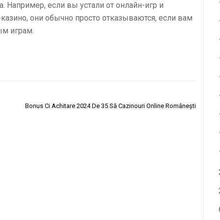
 Например, если вы устали от онлайн-игр и
-казино, они обычно просто отказываются, если вам
ым играм.
Bonus Ci Achitare 2024 De 35 Să Cazinouri Online Românești