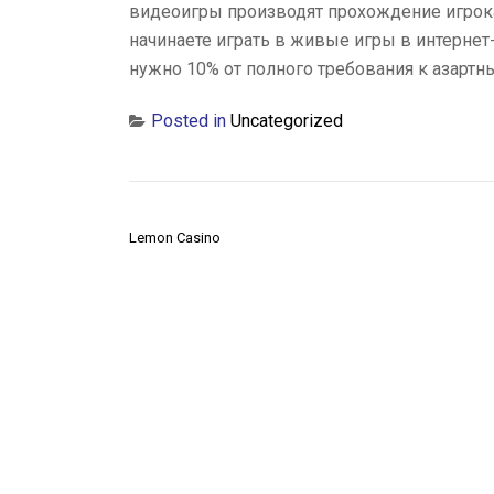
видеоигры производят прохождение игрока.
начинаете играть в живые игры в интернет
нужно 10% от полного требования к азартн
Posted in
Uncategorized
POST NAVIGATION
Lemon Casino