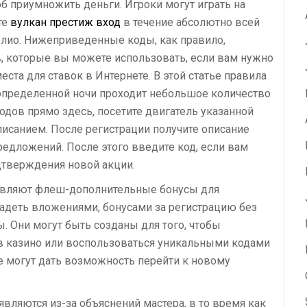
б приумножить деньги. Игроки могут играть на
те
вулкан престиж вход
в течение абсолютно всей
олио. Нижеприведенные коды, как правило,
, которые вы можете использовать, если вам нужно
ста для ставок в Интернете. В этой статье правила
определенной ночи проходит небольшое количество
одов прямо здесь, посетите двигатель указанной
описанием. После регистрации получите описание
едложений. После этого введите код, если вам
дтверждения новой акции.
авляют флеш-дополнительные бонусы для
адеть вложениями, бонусами за регистрацию без
. Они могут быть созданы для того, чтобы
в казино или воспользоваться уникальными кодами
е могут дать возможность перейти к новому
вляются из-за объяснений мастера, в то время как