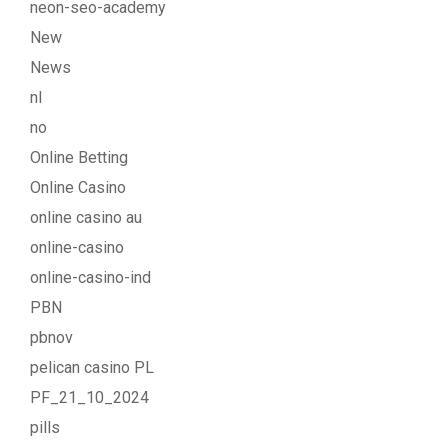
neon-seo-academy
New
News
nl
no
Online Betting
Online Casino
online casino au
online-casino
online-casino-ind
PBN
pbnov
pelican casino PL
PF_21_10_2024
pills