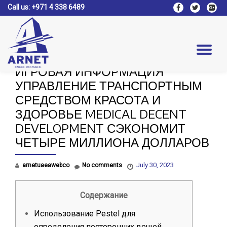
Call us:
+971 4 338 6489
fa-
fa-
fa-
facebook
twitter
google
Skip
plus-
to
square
content
Tog
ИГРОВАЯ ИНФОРМАЦИЯ
nav
УПРАВЛЕНИЕ ТРАНСПОРТНЫМ
СРЕДСТВОМ КРАСОТА И
ЗДОРОВЬЕ MEDICAL DECENT
DEVELOPMENT СЭКОНОМИТ
ЧЕТЫРЕ МИЛЛИОНА ДОЛЛАРОВ
July 30, 2023
arnetuaeawebco
No comments
Содержание
Использование Pestel для
определения посторонних вещей