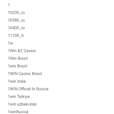
1
10200_ru
10380_ru
10400_ru
11100_tr
1w
1Win AZ Casino
1Win Brasil
1win Brazil
1WIN Casino Brasil
1win India
1WIN Official In Russia
1win Turkiye
1win uzbekistan
1winRussia