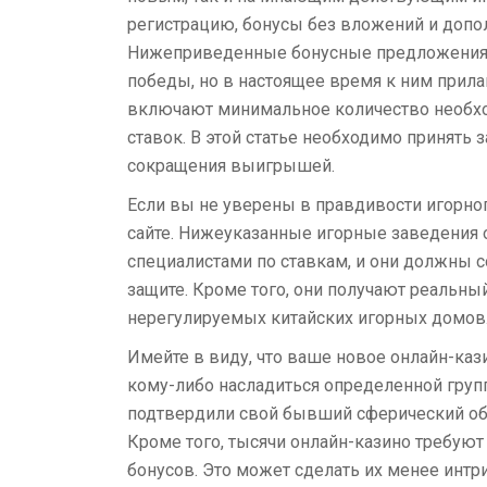
регистрацию, бонусы без вложений и допо
Нижеприведенные бонусные предложения 
победы, но в настоящее время к ним прила
включают минимальное количество необхо
ставок. В этой статье необходимо принять
сокращения выигрышей.
Если вы не уверены в правдивости игорног
сайте. Нижеуказанные игорные заведения 
специалистами по ставкам, и они должны
защите. Кроме того, они получают реальный
нерегулируемых китайских игорных домов
Имейте в виду, что ваше новое онлайн-каз
кому-либо насладиться определенной групп
подтвердили свой бывший сферический об
Кроме того, тысячи онлайн-казино требую
бонусов. Это может сделать их менее инт