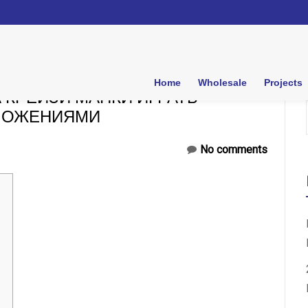
Home
Wholesale
Projects
 КРЕЙЗИ МАНКИ ИГРАТЬ
ЛОЖЕНИЯМИ
No comments