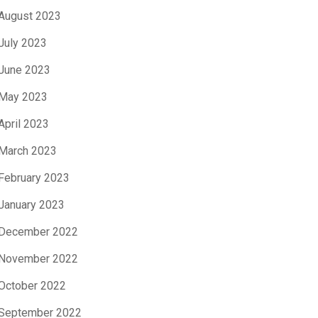
August 2023
July 2023
June 2023
May 2023
April 2023
March 2023
February 2023
January 2023
December 2022
November 2022
October 2022
September 2022