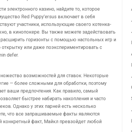
 электронного казино, найдите то, которое
ущество Red Puppy’ersus включает в себя
аствуют участники, использующие своего котенка-
жно, в кинопокере. Вы также можете задействовать
, расширить горизонты с помощью настольных игр и
 открытку или даже поэкспериментировать с
n defer.
множество возможностей для ставок. Некоторые
угие — более сложными для обработки, поэтому
ает ваши предпочтения. Как правило, самый
позволяет быстрее набирать накопления и часто
ков. Однако у этих парней есть несколько
ете, что все запрашиваемые факты являются
й конкретный факт, Майкл превзойдет любой