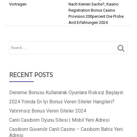
Vortragen
Nach Keinen Sache?, Kasino
Registration Bonus Casino
Provision 200percent Die Probe
And Erfahrungen 2024
RECENT POSTS
Deneme Bonusu Kullanarak Oyunlara Risksiz Başlayın
2024 Yılında En İyi Bonus Veren Siteler Hangileri?
Yatırımsız Bonus Veren Siteler 2024
Canlı Casibom Oyunu Sitesi | Mobil Yeni Adresi
Casibom Güvenilir Canli Casino – Casibom Bahis Yeni
Adresi