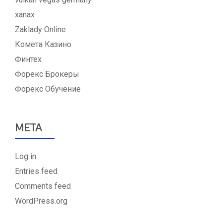
xanax
Zaklady Online
Комета Казино
Финтех
Форекс Брокеры
Форекс Обучение
META
Log in
Entries feed
Comments feed
WordPress.org