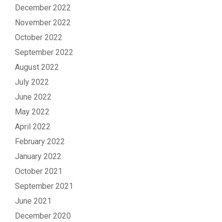
December 2022
November 2022
October 2022
September 2022
August 2022
July 2022
June 2022
May 2022
April 2022
February 2022
January 2022
October 2021
September 2021
June 2021
December 2020