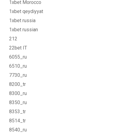
1xbet Morocco
1xbet qeydiyyat
1xbet russia
1xbet russian
212
22bet IT
6055_ru
6510_ru
7730_ru
8200_tr
8300_ru
8350_ru
8353_tr
8514_tr
8540_ru