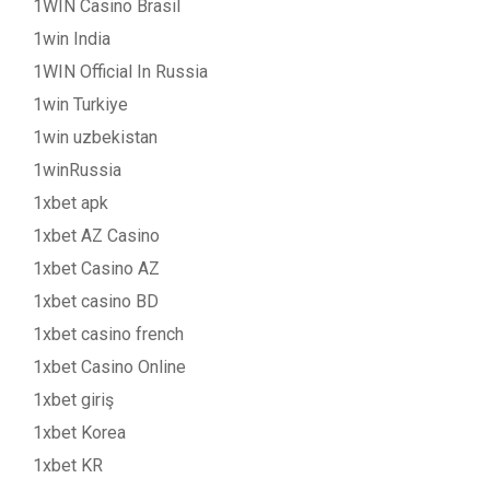
1WIN Casino Brasil
1win India
1WIN Official In Russia
1win Turkiye
1win uzbekistan
1winRussia
1xbet apk
1xbet AZ Casino
1xbet Casino AZ
1xbet casino BD
1xbet casino french
1xbet Casino Online
1xbet giriş
1xbet Korea
1xbet KR