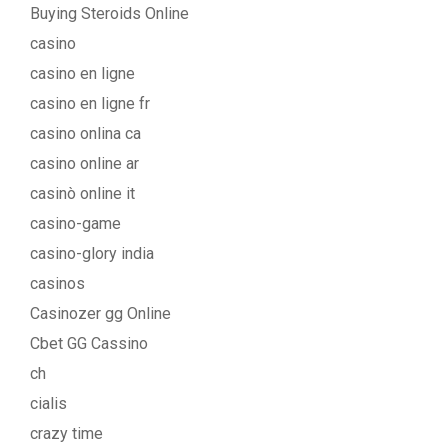
Buying Steroids Online
casino
casino en ligne
casino en ligne fr
casino onlina ca
casino online ar
casinò online it
casino-game
casino-glory india
casinos
Casinozer gg Online
Cbet GG Cassino
ch
cialis
crazy time